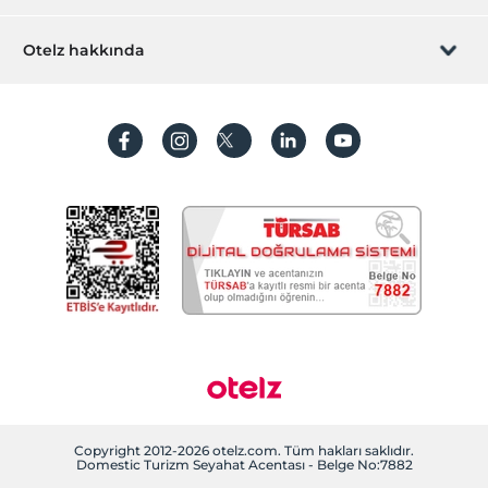
Tavla
Ücretsiz
İştirak olun
ZPara Nedir?
Hemen tesisinizi ekleyin
Otelz hakkında
Okey takımı
Ücretsiz
İletişim
Üye girişi
Odalar
Villa/Daire ekleyin
Hakkımızda
Sıkça sorulan sorular
Aile odaları
Hesap oluştur
Sigara içilmeyen odalar
Sürdürülebilirlik
Kişisel Verilerin Korunması
Suit Oda
Koşullar ve şartlar
İşlem rehberi
Aydınlatma metni
Gizlilik politikaları
Yasal bilgiler
Çerez politikamız
Copyright 2012-2026 otelz.com. Tüm hakları saklıdır.
Domestic Turizm Seyahat Acentası - Belge No:7882