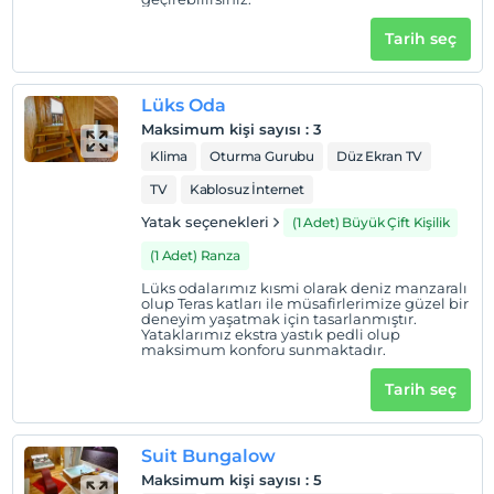
Çocuklar
2 yaşına kadar olan bebekler ücretsizdir.
Tarih seç
Her bir oda için 6 yaşına kadar 1 çocuk ücretsizdir
Lüks Oda
Maksimum kişi sayısı
:
3
Klima
Oturma Gurubu
Düz Ekran TV
TV
Kablosuz İnternet
Yatak seçenekleri
(1 Adet) Büyük Çift Kişilik
(1 Adet) Ranza
Lüks odalarımız kısmi olarak deniz manzaralı
olup Teras katları ile müsafirlerimize güzel bir
deneyim yaşatmak için tasarlanmıştır.
Yataklarımız ekstra yastık pedli olup
maksimum konforu sunmaktadır.
Tarih seç
Suit Bungalow
Maksimum kişi sayısı
:
5