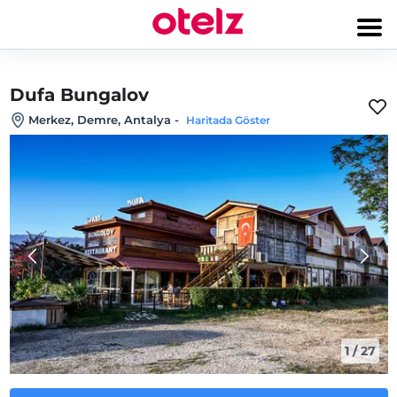
Dufa Bungalov
Merkez, Demre, Antalya
-
Haritada Göster
1
/
27