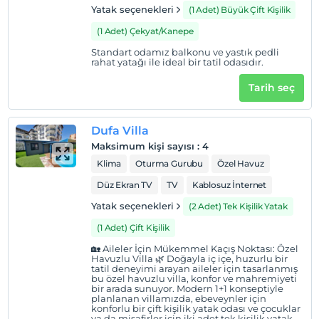
Yatak seçenekleri
(1 Adet) Büyük Çift Kişilik
(1 Adet) Çekyat/Kanepe
Standart odamız balkonu ve yastık pedli
rahat yatağı ile ideal bir tatil odasıdır.
Tarih seç
Dufa Villa
Maksimum kişi sayısı
:
4
Klima
Oturma Gurubu
Özel Havuz
Düz Ekran TV
TV
Kablosuz İnternet
Yatak seçenekleri
(2 Adet) Tek Kişilik Yatak
(1 Adet) Çift Kişilik
🏡 Aileler İçin Mükemmel Kaçış Noktası: Özel
Havuzlu Villa 🌿 Doğayla iç içe, huzurlu bir
tatil deneyimi arayan aileler için tasarlanmış
bu özel havuzlu villa, konfor ve mahremiyeti
bir arada sunuyor. Modern 1+1 konseptiyle
planlanan villamızda, ebeveynler için
konforlu bir çift kişilik yatak odası ve çocuklar
ya da misafirler için iki adet tek kişilik yatak