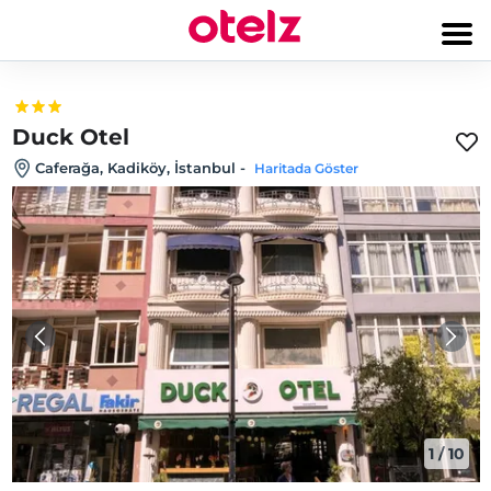
Duck Otel
Caferağa, Kadiköy, İstanbul
-
Haritada Göster
1
/
10