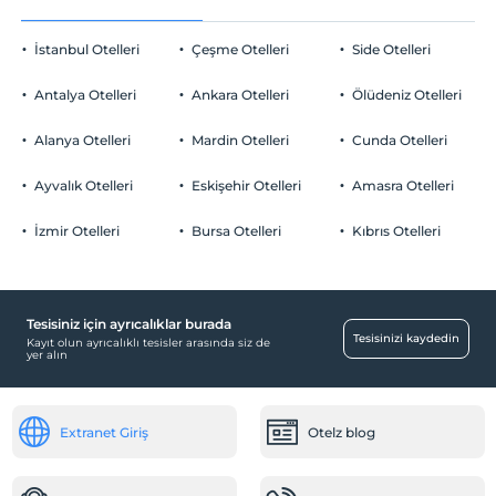
En geç saat 12:00 ve öncesi
İstanbul Otelleri
Çeşme Otelleri
Side Otelleri
Evcil Hayvan
Evcil hayvan kabul edilmemektedir.
Antalya Otelleri
Ankara Otelleri
Ölüdeniz Otelleri
Sigara
Odalar
Odalarda sigara içilmez
Alanya Otelleri
Mardin Otelleri
Cunda Otelleri
Çocuklar
Aile odaları
2 yaşına kadar olan bebekler ücretsizdir.
Ayvalık Otelleri
Eskişehir Otelleri
Amasra Otelleri
Temizlik Hizmetleri
Her bir oda için 6 yaşına kadar 1 çocuk ücretsizdir
İzmir Otelleri
Bursa Otelleri
Kıbrıs Otelleri
Günlük temizlik hizmeti
Engelli
Engelli rampası
Tesisiniz için ayrıcalıklar burada
Tesisinizi kaydedin
Kayıt olun ayrıcalıklı tesisler arasında siz de
Sağlık
yer alın
Hastaneye kolay ulaşım (15 dakika)
Öne Çıkan Özellikler
Extranet Giriş
Otelz blog
Şehir merkezi
Ortak Alanlar