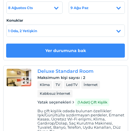
mükemmel konfor sağlıyor.
8 Ağustos Cts
9 Ağu Paz
Kadıköy'ün merkezinde yer alan Duck Otel, iş veya tatil
amaçlı seyahatler için ideal bir mekandır.
Konuklar
1 Oda, 2 Yetişkin
Tesis lokasyon bilgileri
İstanbul Kadıköy Caferağa Mevkii'nde yer almaktadır.
Yer durumuna bak
Haritada Göster
Deluxe Standard Room
Maksimum kişi sayısı
:
2
Klima
TV
Led TV
İnternet
Otel koşulları
Kablosuz İnternet
Check/in
Yatak seçenekleri
(1 Adet) Çift Kişilik
En erken saat 14:00 ve sonrası
Bu çift kişilik odada bulunan özellikler:
Check/out
Işık/Gürültü/Isı sızdırmayan perdeler, Emanet
Kasası, Ücretsiz Wi-Fi erişimi, Klima,
En geç saat 12:00 ve öncesi
Gardırop/Dolap, Saç Kurutma Makinesi,
Tuvalet, Banyo, Telefon, Uydu Kanalları, Düz
Evcil Hayvan