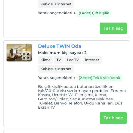
Kablosuz İnternet
Yatak seçenekleri
(1 Adet) Çift Kişilik
Tarih seç
Deluxe TWIN Oda
Maksimum kişi sayısı
:
2
Klima
TV
Led TV
İnternet
Kablosuz İnternet
Yatak seçenekleri
(2 Adet) Tek Kişilik Yatak
Bu çift kişilik odada bulunan özellikler:
Işık/Gürültü/Isı sızdırmayan perdeler, Emanet
Kasası, Ücretsiz Wi-Fi erişimi, Klima,
Gardırop/Dolap, Saç Kurutma Makinesi,
Tuvalet, Banyo, Telefon, Uydu Kanalları, Düz
Ekran TV
Tarih seç