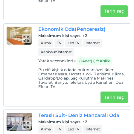
Ekran TV
Evcil hayvan kabul edilmemektedir.
Tarih seç
Sigara
Odalarda sigara içilmez
Ekonomik Oda(Penceresiz)
Çocuklar
Maksimum kişi sayısı
:
2
2 yaşına kadar olan bebekler ücretsizdir.
Klima
TV
Led TV
İnternet
Her bir oda için 6 yaşına kadar 1 çocuk ücretsizdir
Kablosuz İnternet
Yatak seçenekleri
(1 Adet) Çift Kişilik
Bu çift kişilik odada bulunan özellikler:
Emanet Kasası, Ücretsiz Wi-Fi erişimi, Klima,
Gardırop/Dolap, Saç Kurutma Makinesi,
Tuvalet, Banyo, Telefon, Uydu Kanalları, Düz
Ekran TV
Tarih seç
Teraslı Suit- Deniz Manzaralı Oda
Maksimum kişi sayısı
:
2
Klima
TV
Led TV
İnternet