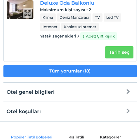
Deluxe Oda Balkonlu
Maksimum kişi sayısı
:
2
Klima
Deniz Manzarası
TV
Led TV
İnternet
Kablosuz İnternet
Yatak seçenekleri
(1 Adet) Çift Kişilik
Tarih seç
Tüm yorumlar (18)
Otel genel bilgileri
Otel koşulları
Internet
Check/in
Ücretsiz Wi-fi
En erken saat 14:00 ve sonrası
Popüler Tatil Bölgeleri
Kış Tatili
Kategoriler
P
Ortak alanlar ve tüm odalar
Check/out