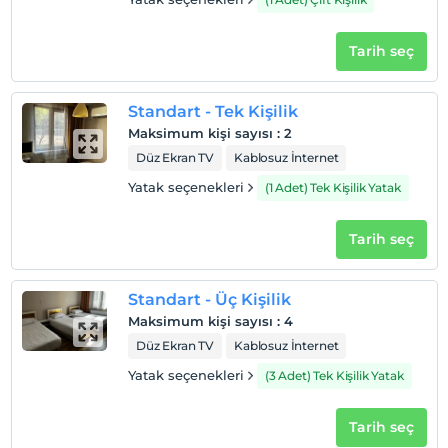
Tarih seç
Standart - Tek Kişilik
Maksimum kişi sayısı
:
2
Düz Ekran TV
Kablosuz İnternet
Yatak seçenekleri
(1 Adet) Tek Kişilik Yatak
Tarih seç
Standart - Üç Kişilik
Maksimum kişi sayısı
:
4
Düz Ekran TV
Kablosuz İnternet
Yatak seçenekleri
(3 Adet) Tek Kişilik Yatak
Tarih seç