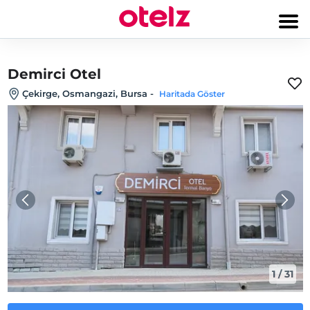
Demirci Otel
Çekirge, Osmangazi, Bursa
-
Haritada Göster
1
/
31