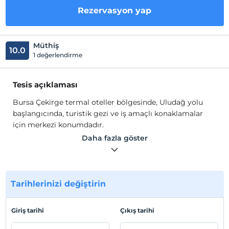
Rezervasyon yap
Müthiş
10.0
1 değerlendirme
Tesis açıklaması
Bursa Çekirge termal oteller bölgesinde, Uludağ yolu
başlangıcında, turistik gezi ve iş amaçlı konaklamalar
için merkezi konumdadır.
Daha fazla göster
Otelimiz tarihi kayıtlı binada, iki adet termal Türk
hamamı ve bahçesiyle, sıcak ve samimi bir ortam
sunmaktadır.
Tarihlerinizi değiştirin
Tesis lokasyon bilgileri
Tesisimiz, Osmangazi Bursa'da konumlanmaktadır.
Giriş tarihi
Çıkış tarihi