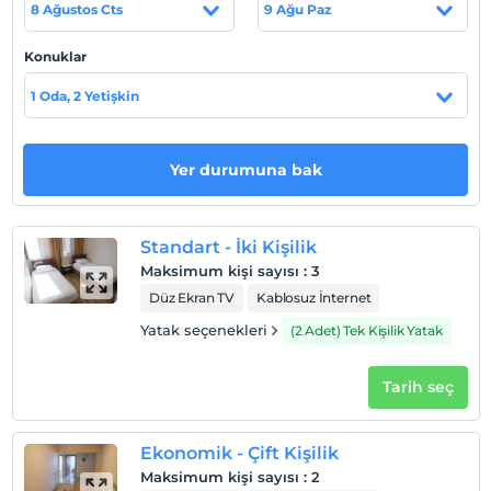
8 Ağustos Cts
9 Ağu Paz
Haritada Göster
Konuklar
1 Oda, 2 Yetişkin
Otel koşulları
Check/in
En erken saat 13:00 ve sonrası
Yer durumuna bak
Check/out
En geç saat 12:00 ve öncesi
Standart - İki Kişilik
Evcil Hayvan
Maksimum kişi sayısı
:
3
Evcil hayvan kabul edilmemektedir.
Düz Ekran TV
Kablosuz İnternet
Sigara
Yatak seçenekleri
(2 Adet) Tek Kişilik Yatak
Odalarda sigara içilmez
Çocuklar
Tarih seç
2 yaşına kadar olan bebekler ücretsizdir.
Her bir oda için 9 yaşına kadar 1 çocuk ücretsizdir
Ekonomik - Çift Kişilik
Maksimum kişi sayısı
:
2