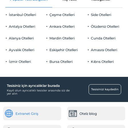
Evcil hayvan kabul edilmemektedir.
Vip Aile Hamamı
Sigara
İstanbul Otelleri
Çeşme Otelleri
Side Otelleri
Odalar
Odalarda sigara içilmez
Çocuklar
Antalya Otelleri
Sigara içilmeyen odalar
Ankara Otelleri
Ölüdeniz Otelleri
2 yaşına kadar olan bebekler ücretsizdir.
Resepsiyon Hizmetleri
Her bir oda için 9 yaşına kadar 1 çocuk ücretsizdir
Alanya Otelleri
Mardin Otelleri
Cunda Otelleri
24 saat açık resepsiyon
Ayvalık Otelleri
Eskişehir Otelleri
Amasra Otelleri
Temizlik Hizmetleri
İzmir Otelleri
Bursa Otelleri
Kıbrıs Otelleri
Günaşırı temizlik hizmeti
Sağlık
Hastaneye kolay ulaşım (15 dakika)
Tesisiniz için ayrıcalıklar burada
Tesisinizi kaydedin
Kayıt olun ayrıcalıklı tesisler arasında siz de
Öne Çıkan Özellikler
yer alın
Şehir merkezi
Spa ve Sağlık Olanakları
Extranet Giriş
Otelz blog
Türk Hamamı