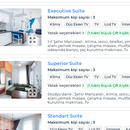
Executive Suite
Maksimum kişi sayısı
:
3
Klima
Düz Ekran TV
TV
Lcd TV
İnte
Yatak seçenekleri
(1 Adet) Büyük Çift Kişilik
1+1 Şehir Manzaralı , klima, ısıtıcı, telefon,
alanı,yemek masası, çalışma masası, mutfak
odasında banyo, saç kurutma makinası, Tv
Superior Suite
Maksimum kişi sayısı
:
3
Klima
Düz Ekran TV
TV
Lcd TV
İnte
Yatak seçenekleri
(1 Adet) Büyük Çift Kişilik
Stüdyo daire , Şehir Manzaralı , klima, ısıtı
alanı,yemek masası, çalışma masası, mutfak
kurutma makinası, Tv
Standart Suite
Maksimum kişi sayısı
:
3
Düz Ekran TV
TV
Lcd TV
İnternet
Ka