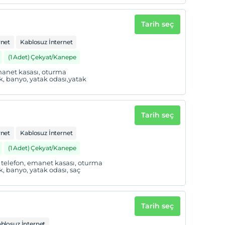
Tarih seç
rnet
Kablosuz İnternet
(1 Adet) Çekyat/Kanepe
 emanet kasası, oturma
, banyo, yatak odası,yatak
Tarih seç
rnet
Kablosuz İnternet
(1 Adet) Çekyat/Kanepe
cı, telefon, emanet kasası, oturma
, banyo, yatak odası, saç
Tarih seç
blosuz İnternet