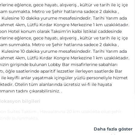
lerine eğlence, gece hayatı, alışveriş , kültür ve tarih ile iç içe
şam sunmakta. Metro ve Şehir hatlarına sadece 2 dakika ,
 Kulesine 10 dakika yurume mesafesindedir. Tarihi Yarım ada
ahmet 4km, Lütfü Kırdar Kongre Merkezine 1 km uzaklıktadır.
on Hotel konum olarak Taksim'in kalbi İstiklal caddesinde
lerine eğlence, gece hayatı, alışveriş , kültür ve tarih ile iç içe
şam sunmakta. Metro ve Şehir hatlarına sadece 2 dakika ,
 Kulesine 10 dakika yurume mesafesindedir. Tarihi Yarım ada
ahmet 4km, Lütfü Kırdar Kongre Merkezine 1 km uzaklıktadır.
izin girişinde bulunan Lobby Bar misafirlerine sabahları
tı, öğle saatlerinde aparitif lezzetler ilerleyen saatlerde Bar
i ile keyifli anlar yaşatmak içingüler yüzlü personeliyle hizmet
tedir. Otelin tüm alanlarında ücretsiz wi-fi ile hayata
manın tadını çıkarabilirsiniz. .
 lokasyon bilgileri
n Suites Taksim , Havaalanına 20 km uzaklıkta olup şehir
zinde bulunmakta.
Daha fazla göster