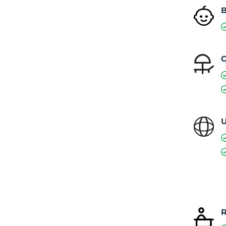
O
U
R