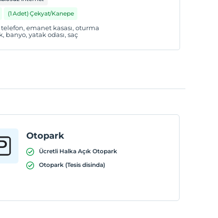
(1 Adet) Çekyat/Kanepe
cı, telefon, emanet kasası, oturma
, banyo, yatak odası, saç
Otopark
Ücretli Halka Açık Otopark
Otopark (Tesis disinda)