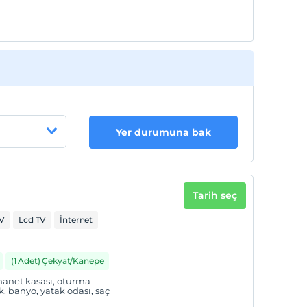
Yer durumuna bak
Tarih seç
V
Lcd TV
İnternet
(1 Adet) Çekyat/Kanepe
 emanet kasası, oturma
, banyo, yatak odası, saç