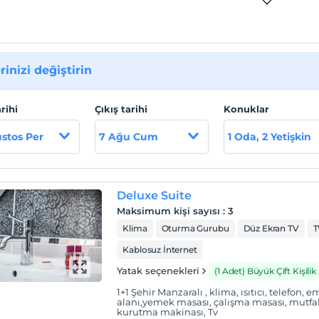
rinizi değiştirin
arihi
Çıkış tarihi
Konuklar
stos Per
7 Ağu Cum
1 Oda, 2 Yetişkin
Deluxe Suite
Maksimum kişi sayısı
:
3
Klima
Oturma Gurubu
Düz Ekran TV
T
Kablosuz İnternet
Yatak seçenekleri
(1 Adet) Büyük Çift Kişilik
1+1 Şehir Manzaralı , klima, ısıtıcı, telefon,
alanı,yemek masası, çalışma masası, mutfak
kurutma makinası, Tv