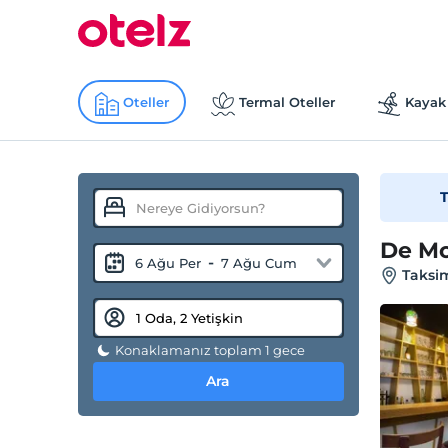
Oteller
Termal Oteller
Kayak 
T
De Mo
-
6 Ağu Per
7 Ağu Cum
Taksim
Konaklamanız toplam 1 gece
Ara