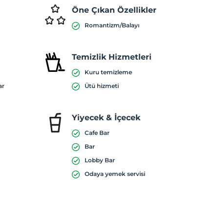
Öne Çıkan Özellikler
Romantizm/Balayı
Temizlik Hizmetleri
Kuru temizleme
ar
Ütü hizmeti
Yiyecek & İçecek
Cafe Bar
Bar
Lobby Bar
Odaya yemek servisi