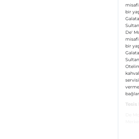
misafir
bir ya
Galata
Sultan
De' Mo
misafir
bir ya
Galata
Sultan
Otelim
kahval
servis
vermek
bağlan
Tesis
De Moo
Merke