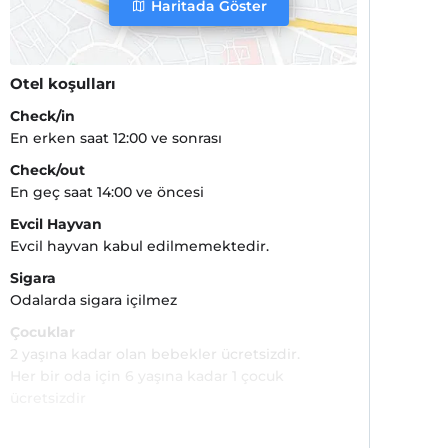
Haritada Göster
Otel koşulları
Check/in
En erken saat 12:00 ve sonrası
Check/out
En geç saat 14:00 ve öncesi
Evcil Hayvan
Evcil hayvan kabul edilmemektedir.
Sigara
Odalarda sigara içilmez
Çocuklar
2 yaşına kadar olan bebekler ücretsizdir.
Her bir oda için 6 yaşına kadar 1 çocuk
ücretsizdir