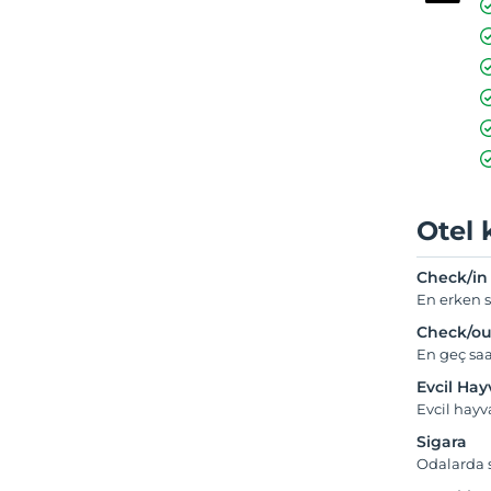
Otel 
Check/in
En erken s
Check/ou
En geç saa
Evcil Ha
Evcil hay
Sigara
Odalarda s