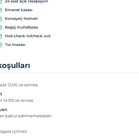
24 saat açık resepsiyon
Emanet kasası
Konsiyerj hizmeti
Bagaj muhafazası
Hızlı check-in/check-out
Tur masası
koşulları
aat 12:00 ve sonrası
t
t 14:00 ve öncesi
yvan
van kabul edilmemektedir.
igara içilmez