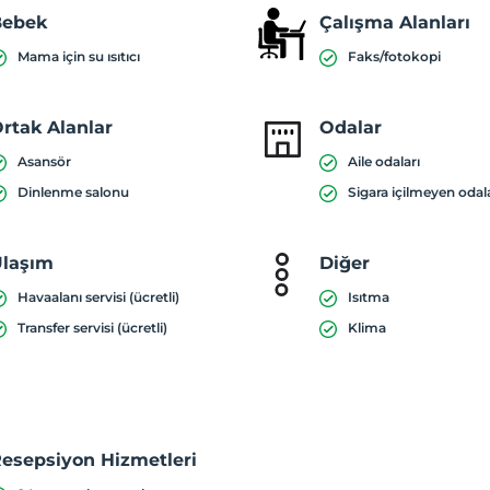
Bebek
Çalışma Alanları
Mama için su ısıtıcı
Faks/fotokopi
rtak Alanlar
Odalar
Asansör
Aile odaları
Dinlenme salonu
Sigara içilmeyen odal
laşım
Diğer
Havaalanı servisi (ücretli)
Isıtma
Transfer servisi (ücretli)
Klima
esepsiyon Hizmetleri