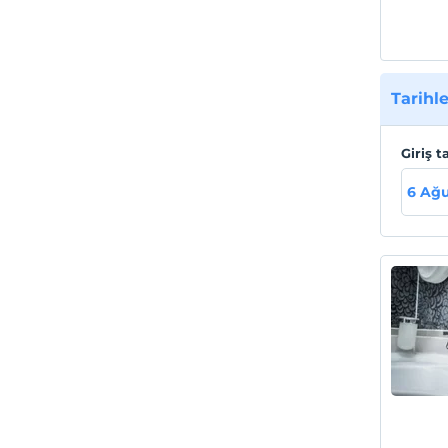
Tarihle
Giriş t
6 Ağu