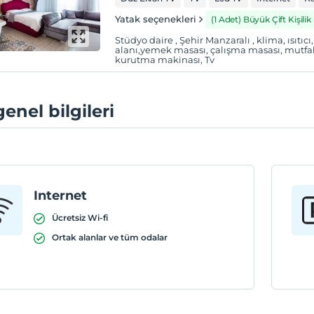
Yatak seçenekleri
(1 Adet) Büyük Çift Kişilik
Stüdyo daire , Şehir Manzaralı , klima, ısıtı
alanı,yemek masası, çalışma masası, mutfak
kurutma makinası, Tv
genel bilgileri
Internet
Ücretsiz Wi-fi
Ortak alanlar ve tüm odalar