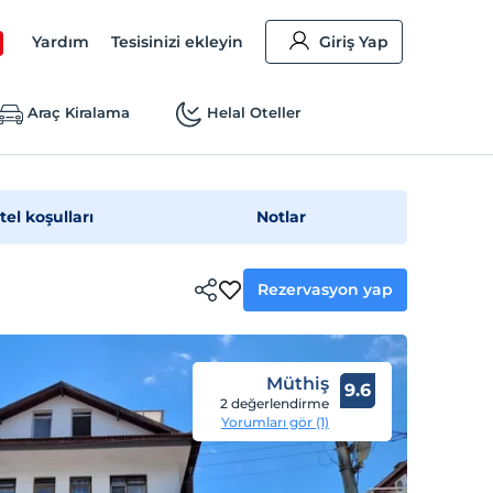
Yardım
Tesisinizi ekleyin
Giriş Yap
Araç Kiralama
Helal Oteller
tel koşulları
Notlar
Rezervasyon yap
Müthiş
9.6
2 değerlendirme
Yorumları gör (1)