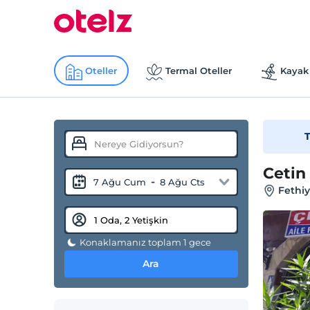
Oteller
Termal Oteller
Kayak 
T
Cetin
-
7 Ağu Cum
8 Ağu Cts
Fethiy
Konaklamanız toplam 1 gece
Ara