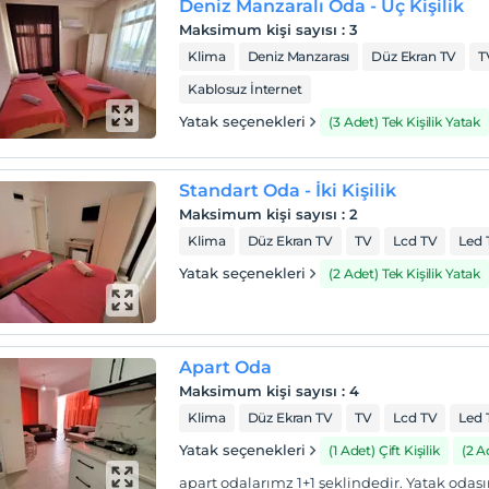
Deniz Manzaralı Oda - Üç Kişilik
Maksimum kişi sayısı
:
3
Klima
Deniz Manzarası
Düz Ekran TV
T
Kablosuz İnternet
Yatak seçenekleri
(3 Adet) Tek Kişilik Yatak
Standart Oda - İki Kişilik
Maksimum kişi sayısı
:
2
Klima
Düz Ekran TV
TV
Lcd TV
Led 
Yatak seçenekleri
(2 Adet) Tek Kişilik Yatak
Apart Oda
Maksimum kişi sayısı
:
4
Klima
Düz Ekran TV
TV
Lcd TV
Led 
Yatak seçenekleri
(1 Adet) Çift Kişilik
(2 
apart odalarımz 1+1 şeklindedir. Yatak odas