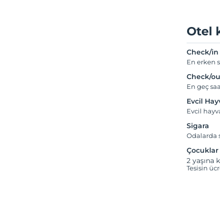
Otel 
Check/in
En erken s
Check/ou
En geç saa
Evcil Ha
Evcil hay
Sigara
Odalarda s
Çocuklar
2 yaşına k
Tesisin üc