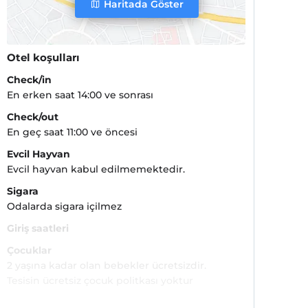
Haritada Göster
Otel koşulları
Check/in
En erken saat 14:00 ve sonrası
Check/out
En geç saat 11:00 ve öncesi
Evcil Hayvan
Evcil hayvan kabul edilmemektedir.
Sigara
Odalarda sigara içilmez
Giriş saatleri
Çocuklar
2 yaşına kadar olan bebekler ücretsizdir.
Tesisin ücretsiz çocuk politkası yoktur