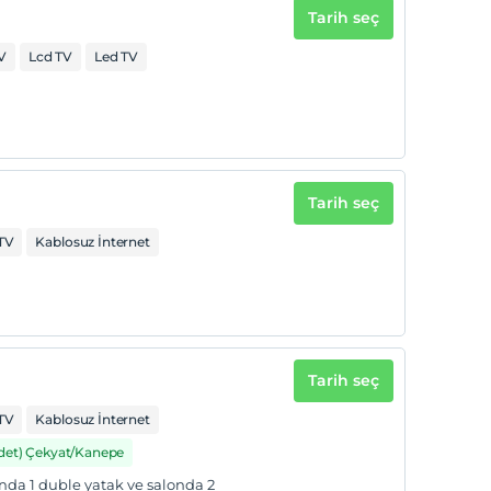
Tarih seç
V
Lcd TV
Led TV
Tarih seç
TV
Kablosuz İnternet
Tarih seç
TV
Kablosuz İnternet
Adet) Çekyat/Kanepe
ında 1 duble yatak ve salonda 2