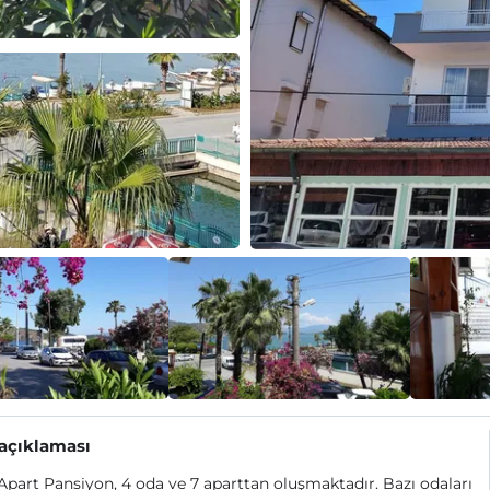
 açıklaması
Apart Pansiyon, 4 oda ve 7 aparttan oluşmaktadır. Bazı odaları