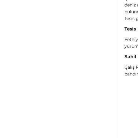
deniz 
bulun
Tesis 
Tesis
Fethi
yürüm
Sahil
Çalış 
bandın