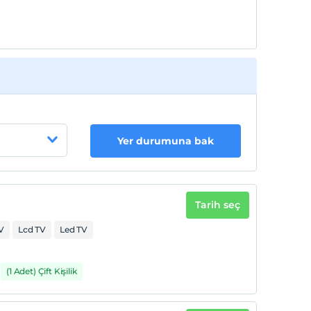
Yer durumuna bak
Tarih seç
V
Lcd TV
Led TV
(1 Adet) Çift Kişilik