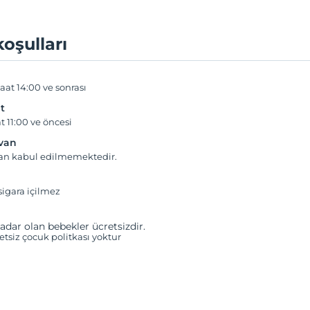
koşulları
aat 14:00 ve sonrası
t
t 11:00 ve öncesi
yvan
van kabul edilmemektedir.
igara içilmez
adar olan bebekler ücretsizdir.
retsiz çocuk politkası yoktur