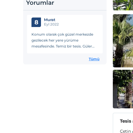
Yorumlar
Murat
8
Eyl 2022
Konum olarak çok güzel merkezde
gezilecek her yere yürüme
mesafesinde. Temiz bir tesis. Güler
yüzlü insanlar
Tümü
Tesis
Çetin 