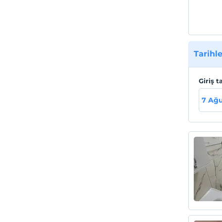
Tarihle
Giriş t
7 Ağ