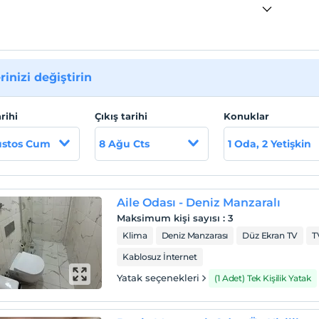
rinizi değiştirin
arihi
Çıkış tarihi
Konuklar
ustos Cum
8 Ağu Cts
1 Oda, 2 Yetişkin
Aile Odası - Deniz Manzaralı
Maksimum kişi sayısı
:
3
Klima
Deniz Manzarası
Düz Ekran TV
T
Kablosuz İnternet
Yatak seçenekleri
(1 Adet) Tek Kişilik Yatak