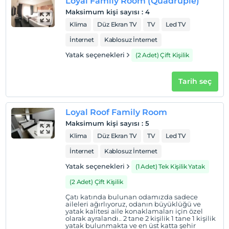
Loyal Family Room (Quadruple)
Maksimum kişi sayısı
:
4
Klima
Düz Ekran TV
TV
Led TV
İnternet
Kablosuz İnternet
Yatak seçenekleri
(2 Adet) Çift Kişilik
Tarih seç
Loyal Roof Family Room
Maksimum kişi sayısı
:
5
Klima
Düz Ekran TV
TV
Led TV
İnternet
Kablosuz İnternet
Yatak seçenekleri
(1 Adet) Tek Kişilik Yatak
(2 Adet) Çift Kişilik
Çatı katında bulunan odamızda sadece
aileleri ağırlıyoruz, odanın büyüklüğü ve
yatak kalitesi aile konaklamaları için özel
olarak ayralandı.. 2 tane 2 kişilik 1 tane 1 kişilik
yatak bulunmakta ve en üst katta şehir