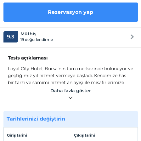
Rezervasyon yap
Müthiş
9.3
19 değerlendirme
Tesis açıklaması
Loyal City Hotel, Bursa’nın tam merkezinde bulunuyor ve
geçtiğimiz yıl hizmet vermeye başladı. Kendimize has
bir tarzı ve samimi hizmet anlayışı ile misafirlerimize
unutulmaz bir konaklama deneyimi yaşatmak için
Daha fazla göster
buradayız.
Otelimizde farklı tiplerde oda seçenekleri bulunuyor.
Deluxe odalarımız, modern ve konforlu tasarımları ile
Tarihlerinizi değiştirin
konuklarımızın rahat etmesini sağlıyor.
Budget odalarımız ise, şık ve kullanışlı tasarımları ile
Giriş tarihi
Çıkış tarihi
bütçe dostu bir konaklama deneyimi sunuyor. Tüm