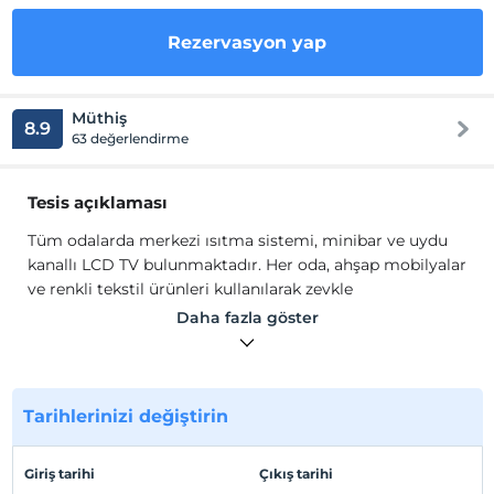
Rezervasyon yap
Müthiş
8.9
63 değerlendirme
Tesis açıklaması
Tüm odalarda merkezi ısıtma sistemi, minibar ve uydu
kanallı LCD TV bulunmaktadır. Her oda, ahşap mobilyalar
ve renkli tekstil ürünleri kullanılarak zevkle
tasarlanmıştır. Restoranda Türk mutfağından yemekler
Daha fazla göster
servis edilir. Konuklar sabahları kahvaltı keyfini
odalarında da çıkarabilirler. Ulus bölgesinde Roma,
Bizans ve Osmanlı dönemi tarzlarını yansıtan antik
binalar bulunmaktadır.
Tarihlerinizi değiştirin
Tüm odalarda merkezi ısıtma sistemi, minibar ve uydu
kanallı LCD TV bulunmaktadır. Her oda, ahşap mobilyalar
Giriş tarihi
Çıkış tarihi
ve renkli tekstil ürünleri kullanılarak zevkle