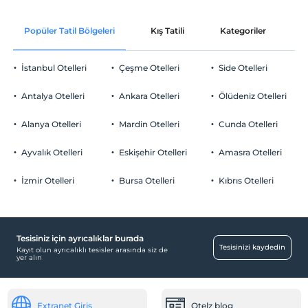
En geç saat 12:00 ve öncesi
Oda süslemesi
Evcil Hayvan
Popüler Tatil Bölgeleri
Kış Tatili
Kategoriler
P
Evcil hayvan kabul edilmemektedir.
Mum ışında akşam yemeği
Sigara
İstanbul Otelleri
Çeşme Otelleri
Side Otelleri
Odalarda sigara içilmez
Otopark
Çocuklar
Antalya Otelleri
Ankara Otelleri
Ölüdeniz Otelleri
2 yaşına kadar olan bebekler ücretsizdir.
Ücretsiz Özel Otopark
Her bir oda için 6 yaşına kadar 1 çocuk ücretsizdir
Alanya Otelleri
Mardin Otelleri
Cunda Otelleri
Otopark (Tesis bünyesinde)
Ayvalık Otelleri
Eskişehir Otelleri
Amasra Otelleri
İzmir Otelleri
Bursa Otelleri
Kıbrıs Otelleri
Çalışma Alanları
Faks/fotokopi
Tesisiniz için ayrıcalıklar burada
Temizlik Hizmetleri
Tesisinizi kaydedin
Kayıt olun ayrıcalıklı tesisler arasında siz de
yer alın
Günlük temizlik hizmeti
Sağlık
Extranet Giriş
Otelz blog