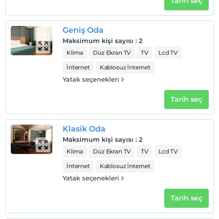
Tarih seç
Geniş Oda
Maksimum kişi sayısı
:
2
Klima
Düz Ekran TV
TV
Lcd TV
İnternet
Kablosuz İnternet
Yatak seçenekleri
Tarih seç
Klasik Oda
Maksimum kişi sayısı
:
2
Klima
Düz Ekran TV
TV
Lcd TV
İnternet
Kablosuz İnternet
Yatak seçenekleri
Tarih seç