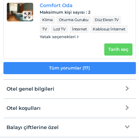
Comfort Oda
Maksimum kişi sayısı
:
2
Klima
Oturma Gurubu
Düz Ekran TV
TV
Lcd TV
İnternet
Kablosuz İnternet
Yatak seçenekleri
Tarih seç
Tüm yorumlar (17)
Otel genel bilgileri
Otel koşulları
Internet
Check/in
Ücretsiz Wi-fi
En erken saat 14:00 ve sonrası
Balayı çiftlerine özel
Ortak alanlar ve tüm odalar
Check/out