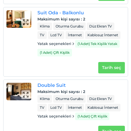
Otel koşulları
Suit Oda - Balkonlu
Check/in
Maksimum kişi sayısı
:
2
En erken saat 14:00 ve sonrası
Klima
Oturma Gurubu
Düz Ekran TV
Check/out
TV
Lcd TV
İnternet
Kablosuz İnternet
En geç saat 12:00 ve öncesi
Yatak seçenekleri
(1 Adet) Tek Kişilik Yatak
Evcil Hayvan
(1 Adet) Çift Kişilik
Evcil hayvan kabul edilmemektedir.
Sigara
Tarih seç
Odalarda sigara içilmez
Çocuklar
Double Suit
2 yaşına kadar olan bebekler ücretsizdir.
Maksimum kişi sayısı
:
2
Her bir oda için 6 yaşına kadar 1 çocuk ücretsizdir
Klima
Oturma Gurubu
Düz Ekran TV
TV
Lcd TV
İnternet
Kablosuz İnternet
Yatak seçenekleri
(1 Adet) Çift Kişilik