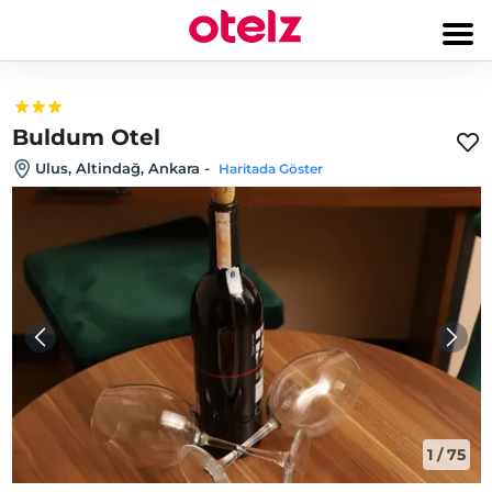
Buldum Otel
Ulus, Altindağ, Ankara
-
Haritada Göster
1
/
75