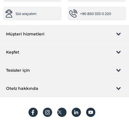
Resepsiyon Hizmetleri
Sizi arayalım
+90 850 333 0 220
24 saat açık resepsiyon
Hızlı check-in/check-out
Müşteri hizmetleri
Temizlik Hizmetleri
Çamaşırhane
Rezervasyon yönet
Keşfet
Ütü hizmeti
Diğer
Sizi arayalım
Hediye Kart
Tesisler için
Isıtma
Klima
İştirak olun
ZPara Nedir?
Hemen tesisinizi ekleyin
Otelz hakkında
Yiyecek & İçecek
İletişim
Üye girişi
Kafeterya
Villa/Daire ekleyin
Hakkımızda
Lobby Bar
Sıkça sorulan sorular
Hesap oluştur
Snack Bar
Sürdürülebilirlik
Kişisel Verilerin Korunması