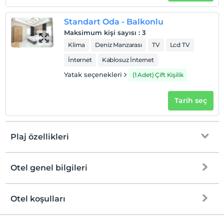
Standart Oda - Balkonlu
Maksimum kişi sayısı
:
3
Klima
Deniz Manzarası
TV
Lcd TV
İnternet
Kablosuz İnternet
Yatak seçenekleri
(1 Adet) Çift Kişilik
Tarih seç
Plaj özellikleri
Otel genel bilgileri
Plaja
25 metre mesafededir
Halka açık plaj
Otel koşulları
Internet
Kum plaj
Check/in