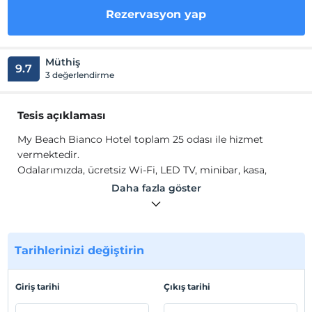
Rezervasyon yap
Müthiş
9.7
3 değerlendirme
Tesis açıklaması
My Beach Bianco Hotel toplam 25 odası ile hizmet
vermektedir.
Odalarımızda, ücretsiz Wi-Fi, LED TV, minibar, kasa,
havlu seti, buklet malzemeleri, saç kurutma makinesi
Daha fazla göster
gibi olanaklar mevcuttur.
Tesis lokasyon bilgileri
Merkeze 3 kilometre, havaalanına 80 kilometre
Tarihlerinizi değiştirin
uzaklıktadır.
Sahil
Giriş tarihi
Çıkış tarihi
Sahile 25 metre mesafede bulunmaktadır.