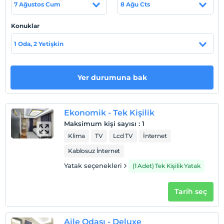
7 Ağustos Cum
8 Ağu Cts
Konuklar
Haritada Göster
1 Oda, 2 Yetişkin
Otel koşulları
Yer durumuna bak
Check/in
En erken saat 14:00 ve sonrası
Ekonomik - Tek Kişilik
Check/out
Maksimum kişi sayısı
:
1
En geç saat 11:00 ve öncesi
Klima
TV
Lcd TV
İnternet
Evcil Hayvan
Kablosuz İnternet
Evcil hayvan kabul edilmemektedir.
Yatak seçenekleri
(1 Adet) Tek Kişilik Yatak
Sigara
Odalarda sigara içilmez
Tarih seç
Çocuklar
2 yaşına kadar olan bebekler ücretsizdir.
Her bir oda için 6 yaşına kadar 1 çocuk ücretsizdir
Aile Odası - Deluxe