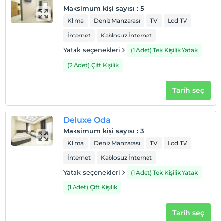
Maksimum kişi sayısı
:
5
Klima
Deniz Manzarası
TV
Lcd TV
İnternet
Kablosuz İnternet
Yatak seçenekleri
(1 Adet) Tek Kişilik Yatak
(2 Adet) Çift Kişilik
Tarih seç
Deluxe Oda
Maksimum kişi sayısı
:
3
Klima
Deniz Manzarası
TV
Lcd TV
İnternet
Kablosuz İnternet
Yatak seçenekleri
(1 Adet) Tek Kişilik Yatak
(1 Adet) Çift Kişilik
Tarih seç