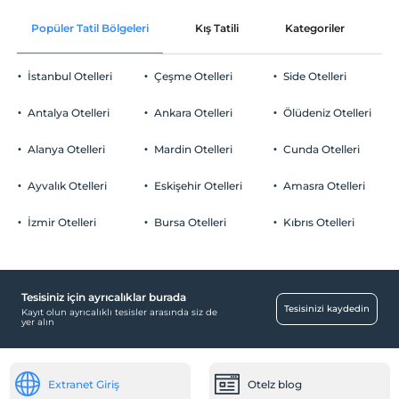
Ücretsiz Wi-fi
En erken saat 14:00 ve sonrası
Mavi Bayrak
Popüler Tatil Bölgeleri
Kış Tatili
Kategoriler
P
Ortak alanlar ve tüm odalar
Check/out
En geç saat 11:00 ve öncesi
Kıyıda sığ deniz
İstanbul Otelleri
Çeşme Otelleri
Side Otelleri
Evcil Hayvan
Şezlong & Şemsiye
Evcil hayvan kabul edilmemektedir.
Antalya Otelleri
Ankara Otelleri
Ölüdeniz Otelleri
Sigara
Engelli
Odalarda sigara içilmez
Alanya Otelleri
Mardin Otelleri
Cunda Otelleri
Çocuklar
Ana kapı giriş düz ayaktır
2 yaşına kadar olan bebekler ücretsizdir.
Ayvalık Otelleri
Eskişehir Otelleri
Amasra Otelleri
Öne Çıkan Özellikler
Her bir oda için 6 yaşına kadar 1 çocuk ücretsizdir
İzmir Otelleri
Bursa Otelleri
Kıbrıs Otelleri
Deniz manzarası
Ortak Alanlar
Dinlenme salonu
Tesisiniz için ayrıcalıklar burada
Tesisinizi kaydedin
Bahçe
Kayıt olun ayrıcalıklı tesisler arasında siz de
yer alın
Odalar
Aile odaları
Extranet Giriş
Otelz blog
Sigara içilmeyen odalar