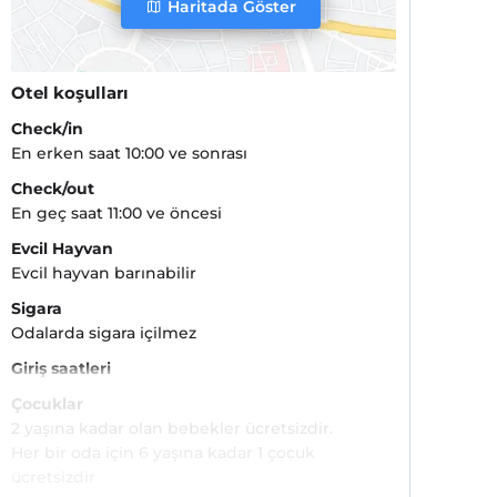
Haritada Göster
Otel koşulları
Check/in
En erken saat 10:00 ve sonrası
Check/out
En geç saat 11:00 ve öncesi
Evcil Hayvan
Evcil hayvan barınabilir
Sigara
Odalarda sigara içilmez
Giriş saatleri
Çocuklar
2 yaşına kadar olan bebekler ücretsizdir.
Her bir oda için 6 yaşına kadar 1 çocuk
ücretsizdir