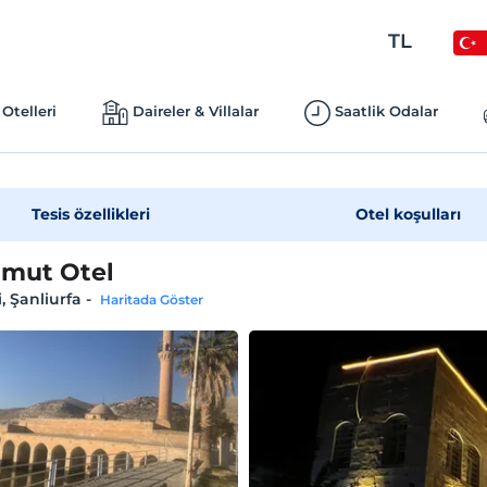
TL
Otelleri
Daireler & Villalar
Saatlik Odalar
Tesis özellikleri
Otel koşulları
mut Otel
i, Şanliurfa
-
Haritada Göster