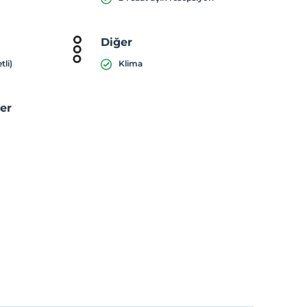
Diğer
tli)
Klima
ler