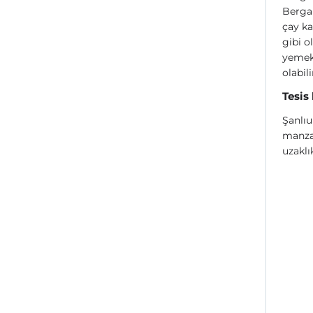
Bergam
çay ka
gibi o
yemek 
olabili
Tesis
Şanlıu
manzar
uzaklı