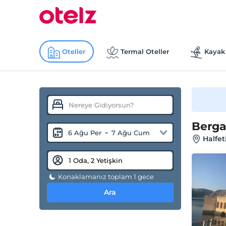
Oteller
Termal Oteller
Kayak 
Berga
-
6 Ağu Per
7 Ağu Cum
Halfet
Konaklamanız toplam 1 gece
Ara