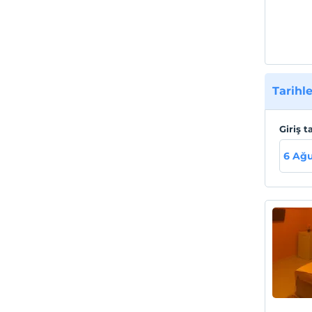
Tarihle
Giriş t
6 Ağu