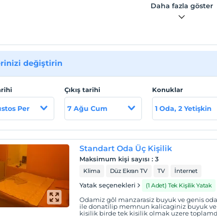
Daha fazla göster
rinizi değiştirin
arihi
Çıkış tarihi
Konuklar
stos Per
7 Ağu Cum
1 Oda, 2 Yetişkin
Standart Oda Üç Kişilik
Maksimum kişi sayısı
:
3
Klima
Düz Ekran TV
TV
İnternet
Yatak seçenekleri
(1 Adet) Tek Kişilik Yatak
Odamiz gôl manzarasiz buyuk ve genis oda t
ile donatilip memnun kalicaginiz buyuk ve 
kisilik birde tek kisilik olmak uzere toplamd