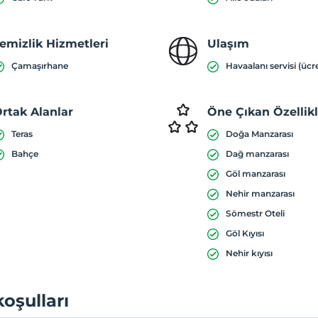
emizlik Hizmetleri
Ulaşım
Çamaşırhane
Havaalanı servisi (ücre
rtak Alanlar
Öne Çıkan Özellik
Teras
Doğa Manzarası
Bahçe
Dağ manzarası
Göl manzarası
Nehir manzarası
Sömestr Oteli
Göl Kıyısı
Nehir kıyısı
koşulları