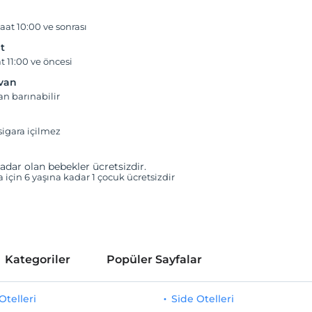
aat 10:00 ve sonrası
t
t 11:00 ve öncesi
yvan
an barınabilir
igara içilmez
adar olan bebekler ücretsizdir.
a için 6 yaşına kadar 1 çocuk ücretsizdir
Kategoriler
Popüler Sayfalar
telleri
Side Otelleri