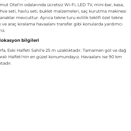
ut Otel'in odalarında ücretsiz Wi-Fi, LED TV, mini-bar, kasa,
hve seti, havlu seti, buklet malzemeleri, saç kurutma makinesi
lanaklar mevcuttur. Ayrıca tekne turu evlilik teklifi özel tekne
ve araç kiralama havaalanı transfer gibi konularda yardımcı
riz.
 lokasyon bilgileri
rfa, Eski Halfeti Sahil'e 25 m uzaklıktadır. Tamamen göl ve dağ
alı Halfeti'nin en güzel konumundayız. Havaalanı ise 90 km
ktadır.