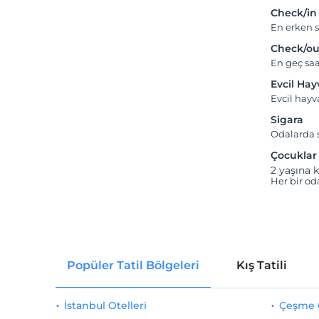
Check/in
En erken s
Check/ou
En geç saa
Evcil Ha
Evcil hayv
Sigara
Odalarda s
Çocuklar
2 yaşına k
Her bir od
Popüler Tatil Bölgeleri
Kış Tatili
İstanbul Otelleri
Çeşme O