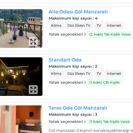
Aile Odası Göl Manzaralı
Maksimum kişi sayısı
:
4
Klima
Düz Ekran TV
TV
İnternet
Yatak seçenekleri
(2 Adet) Tek Kişilik Yatak
Standart Oda
Maksimum kişi sayısı
:
2
Klima
Düz Ekran TV
TV
İnternet
Yatak seçenekleri
(1 Adet) Çift Kişilik
Teras Oda Göl Manzaralı
Maksimum kişi sayısı
:
3
Yatak seçenekleri
(1 Adet) Tek Kişilik Yatak
Göl manzaralı 3 kişinin konaklayabileceği t