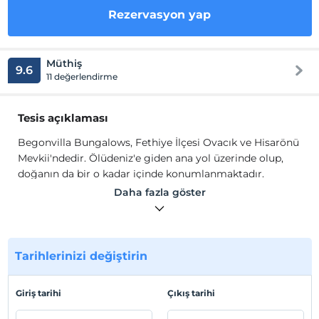
Rezervasyon yap
Müthiş
9.6
11 değerlendirme
Tesis açıklaması
Begonvilla Bungalows, Fethiye İlçesi Ovacık ve Hisarönü
Mevkii'ndedir. Ölüdeniz'e giden ana yol üzerinde olup,
doğanın da bir o kadar içinde konumlanmaktadır.
Daha fazla göster
5 adet bungalov mevcut olup, bunların 3 tanesinde
jakuzi bulunmaktadır. Her bir bungalovun kendine ait
bahçesi ve verandası vardır. Özel köşk ve hamak
mevcuttur. Ayrıca; misafirlerimize bahçemizden
Tarihlerinizi değiştirin
domates, biber, yeşillik ve doğal köy yumurtası temin
edebiliriz.
Giriş tarihi
Çıkış tarihi
Pandemi sebebiyle her türlü hijyen önlemleri alınmıştır.