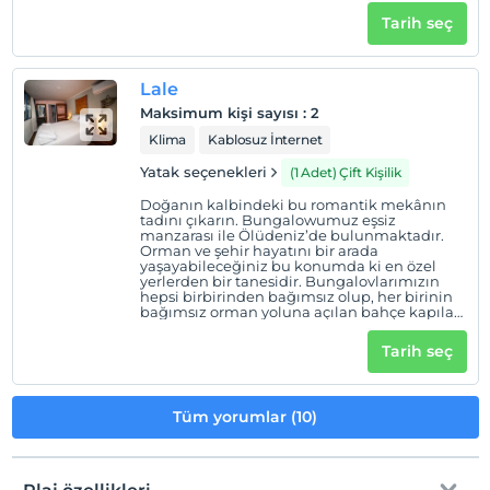
kalkıp orman yürüyüşü ile Hisarönü’ne,
Tarih seç
Ovacık’a gidebiliceğiniz tercihen yürüyerek
Ölüdenize inebiliceğiniz tam merkez
noktadadır.
Lale
Maksimum kişi sayısı
:
2
Klima
Kablosuz İnternet
Yatak seçenekleri
(1 Adet) Çift Kişilik
Doğanın kalbindeki bu romantik mekânın
tadını çıkarın. Bungalowumuz eşsiz
manzarası ile Ölüdeniz’de bulunmaktadır.
Orman ve şehir hayatını bir arada
yaşayabileceğiniz bu konumda ki en özel
yerlerden bir tanesidir. Bungalovlarımızın
hepsi birbirinden bağımsız olup, her birinin
bağımsız orman yoluna açılan bahçe kapıları
da mevcuttur. Doğa ile iç içe olup, sabah
kalkıp orman yürüyüşü ile Hisarönü’ne,
Tarih seç
Ovacık’a gidebiliceğiniz tercihen yürüyerek
Ölüdenize inebiliceğiniz tam merkez
noktadadır.
Tüm yorumlar (10)