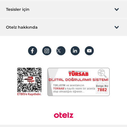
Sizi arayalım
Hediye Kart
Tesisler için
İştirak olun
ZPara Nedir?
Hemen tesisinizi ekleyin
Otelz hakkında
İletişim
Üye girişi
Villa/Daire ekleyin
Hakkımızda
Sıkça sorulan sorular
Hesap oluştur
Sürdürülebilirlik
Kişisel Verilerin Korunması
Koşullar ve şartlar
İşlem rehberi
Aydınlatma metni
Gizlilik politikaları
Yasal bilgiler