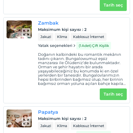
orman yürüyüşü ile Hisarönüne, ovacığa
Check/out
Tarih seç
gidebiliceğiniz tercihen yürüyerek ölüdenize
En geç saat 11:00 ve öncesi
inebiliceğini tam merkez noktadadır.
Evcil Hayvan
Zambak
Evcil hayvan barınabilir
Maksimum kişi sayısı
:
2
Sigara
Jakuzi
Klima
Kablosuz İnternet
Odalarda sigara içilmez
Yatak seçenekleri
(1 Adet) Çift Kişilik
Çocuklar
Doğanın kalbindeki bu romantik mekânın
Tesisimizde 16 yaş altı çocuklar konaklayamaz
tadını çıkarın. Bungalowumuz eşsiz
manzarası ile Ölüdeniz’de bulunmaktadır.
Orman ve şehir hayatını bir arada
yaşayabileceğiniz bu konumda ki en özel
yerlerden bir tanesidir. Bungalovlarımızın
hepsi birbirinden bağımsız olup, her birinin
bağımsız orman yoluna açılan bahçe kapıları
da mevcuttur. Doğa ile iç içe olup, sabah
kalkıp orman yürüyüşü ile Hisarönü’ne,
Tarih seç
Ovacık’a gidebiliceğiniz tercihen yürüyerek
Ölüdenize inebiliceğiniz tam merkez
noktadadır.
Papatya
Maksimum kişi sayısı
:
2
Jakuzi
Klima
Kablosuz İnternet