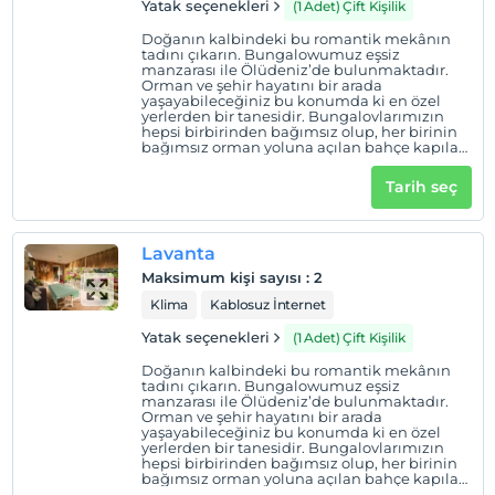
Yatak seçenekleri
(1 Adet) Çift Kişilik
Doğanın kalbindeki bu romantik mekânın
tadını çıkarın. Bungalowumuz eşsiz
manzarası ile Ölüdeniz’de bulunmaktadır.
Orman ve şehir hayatını bir arada
yaşayabileceğiniz bu konumda ki en özel
yerlerden bir tanesidir. Bungalovlarımızın
hepsi birbirinden bağımsız olup, her birinin
bağımsız orman yoluna açılan bahçe kapıları
da mevcuttur. Doğa ile iç içe olup, sabah
kalkıp orman yürüyüşü ile Hisarönü’ne,
Tarih seç
Ovacık’a gidebiliceğiniz tercihen yürüyerek
Ölüdenize inebiliceğiniz tam merkez
noktadadır.
Lavanta
Maksimum kişi sayısı
:
2
Klima
Kablosuz İnternet
Yatak seçenekleri
(1 Adet) Çift Kişilik
Doğanın kalbindeki bu romantik mekânın
tadını çıkarın. Bungalowumuz eşsiz
manzarası ile Ölüdeniz’de bulunmaktadır.
Orman ve şehir hayatını bir arada
yaşayabileceğiniz bu konumda ki en özel
yerlerden bir tanesidir. Bungalovlarımızın
hepsi birbirinden bağımsız olup, her birinin
bağımsız orman yoluna açılan bahçe kapıları
da mevcuttur. Doğa ile iç içe olup, sabah