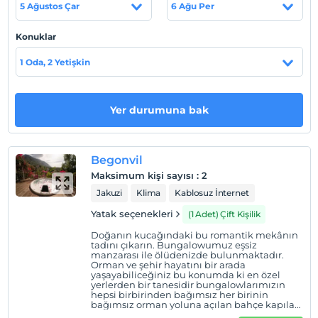
Bungalovlar 2 kişilik olup, yetişkin konseptindedir.
5 Ağustos Çar
6 Ağu Per
İçerisinde 1 çift kişilik yatak, mutfak, tuvalet ve banyo,
Wi-Fi, klima bulunmaktadır.
Konuklar
Tesis lokasyon bilgileri
1 Oda, 2 Yetişkin
Havaalanı 60 km. yaklaşık 1 saat 15 dakika, Fethiye
Merkez'e 13 km., Hisarönü'ndeki market ve restoranlara
Yer durumuna bak
500 mt. mesafededir.
Sahil
Begonvil
Ölüdeniz ve Kıdrak Plajı'na 3 km. mesafededir.
Maksimum kişi sayısı
:
2
Jakuzi
Klima
Kablosuz İnternet
Haritada Göster
Yatak seçenekleri
(1 Adet) Çift Kişilik
Doğanın kucağındaki bu romantik mekânın
tadını çıkarın. Bungalowumuz eşsiz
manzarası ile ölüdenizde bulunmaktadır.
Orman ve şehir hayatını bir arada
Otel koşulları
yaşayabiliceğiniz bu konumda ki en özel
yerlerden bir tanesidir bungalowlarımızın
Check/in
hepsi birbirinden bağımsız her birinin
En erken saat 14:30 ve sonrası
bağımsız orman yoluna açılan bahçe kapıları
da mevcuttur doğa ile iç içe sabah kalkıp