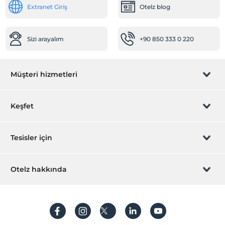
Extranet Giriş
Otelz blog
Sizi arayalım
+90 850 333 0 220
Müşteri hizmetleri
Rezervasyon yönet
Keşfet
Sizi arayalım
Hediye Kart
Tesisler için
İştirak olun
ZPara Nedir?
Hemen tesisinizi ekleyin
Otelz hakkında
İletişim
Üye girişi
Villa/Daire ekleyin
Hakkımızda
Sıkça sorulan sorular
Hesap oluştur
Sürdürülebilirlik