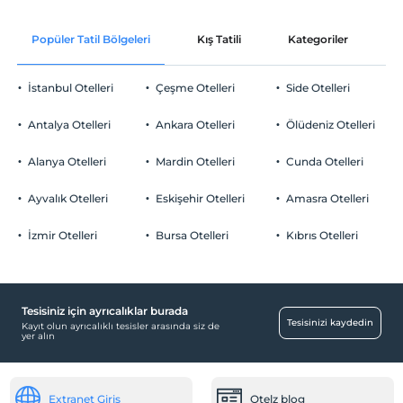
En geç saat 12:00 ve öncesi
Müsaitliğe göre bir üst sınıf odaya upgrade
Evcil Hayvan
Popüler Tatil Bölgeleri
Kış Tatili
Kategoriler
P
Evcil hayvan kabul edilmemektedir.
Sigara
İstanbul Otelleri
Çeşme Otelleri
Side Otelleri
Odalarda sigara içilmez
Otopark
Çocuklar
Antalya Otelleri
Ankara Otelleri
Ölüdeniz Otelleri
2 yaşına kadar olan bebekler ücretsizdir.
Ücretsiz Özel Otopark
Her bir oda için 3 yaşına kadar 1 çocuk ücretsizdir
Alanya Otelleri
Mardin Otelleri
Cunda Otelleri
Otopark (Tesis bünyesinde)
Ayvalık Otelleri
Eskişehir Otelleri
Amasra Otelleri
İzmir Otelleri
Bursa Otelleri
Kıbrıs Otelleri
Sağlık
Hastaneye kolay ulaşım (15 dakika)
Tesisiniz için ayrıcalıklar burada
Odalar
Tesisinizi kaydedin
Kayıt olun ayrıcalıklı tesisler arasında siz de
yer alın
Aile odaları
Sigara içilmeyen odalar
Extranet Giriş
Otelz blog
Resepsiyon Hizmetleri