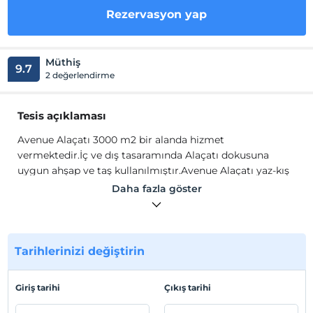
Rezervasyon yap
Müthiş
9.7
2 değerlendirme
Tesis açıklaması
Avenue Alaçatı 3000 m2 bir alanda hizmet
vermektedir.İç ve dış tasaramında Alaçatı dokusuna
uygun ahşap ve taş kullanılmıştır.Avenue Alaçatı yaz-kış
açık bir işletmedir. Şehirin içinde eşsiz doğası ile
Daha fazla göster
müşterilerine keyifli bir dinlenme ortamı sağlayan
Avenue Alaçatı 'da sabahları özel olarak hazırlanan
serpme kahvaltı keyfini yaşayabilir, butik otel
bölümünde keyifli sakin bir tatil geçirebilirsiniz.
Tarihlerinizi değiştirin
Avenue Alaçatı 3000 m2 bir alanda hizmet
vermektedir.İç ve dış tasaramında Alaçatı dokusuna
Giriş tarihi
Çıkış tarihi
uygun ahşap ve taş kullanılmıştır.Avenue Alaçatı yaz-kış
açık bir işletmedir. Şehirin içinde eşsiz doğası ile