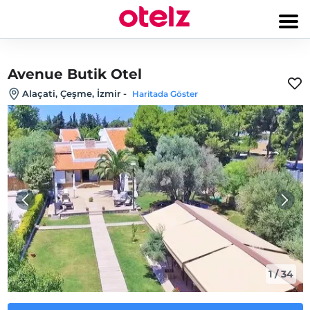
Avenue Butik Otel
Alaçati, Çeşme, İzmir
-
Haritada Göster
1
/
34