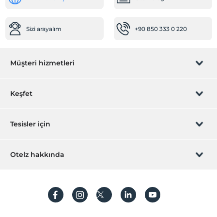
24 saat açık resepsiyon
Bagaj muhafazası
Sizi arayalım
+90 850 333 0 220
Gazeteler
Çalışma Alanları
Müşteri hizmetleri
Faks/fotokopi
Scanner
Rezervasyon yönet
Keşfet
Printer
Sizi arayalım
Temizlik Hizmetleri
Hediye Kart
Tesisler için
Günlük temizlik hizmeti
İştirak olun
ZPara Nedir?
Çamaşırhane
Hemen tesisinizi ekleyin
Otelz hakkında
Ütü hizmeti
İletişim
Üye girişi
Ulaşım
Villa/Daire ekleyin
Hakkımızda
Sıkça sorulan sorular
Motorsiklet kiralama
Hesap oluştur
Havaalanı servisi (ücretli)
Sürdürülebilirlik
Kişisel Verilerin Korunması