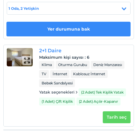
Haritada Göster
1 Oda, 2 Yetişkin
Otel koşulları
Yer durumuna bak
Check/in
En erken saat 12:00 ve sonrası
2+1 Daire
Check/out
Maksimum kişi sayısı
:
6
En geç saat 10:00 ve öncesi
Klima
Oturma Gurubu
Deniz Manzarası
Evcil Hayvan
TV
İnternet
Kablosuz İnternet
Evcil hayvan kabul edilmemektedir.
Bebek Sandalyesi
Sigara
Yatak seçenekleri
(2 Adet) Tek Kişilik Yatak
Odalarda sigara içilmez
(1 Adet) Çift Kişilik
(2 Adet) Açılır-Kapanır
Çocuklar
2 yaşına kadar olan bebekler ücretsizdir.
Her bir oda için 5 yaşına kadar 3 çocuk ücretsizdir
Tarih seç