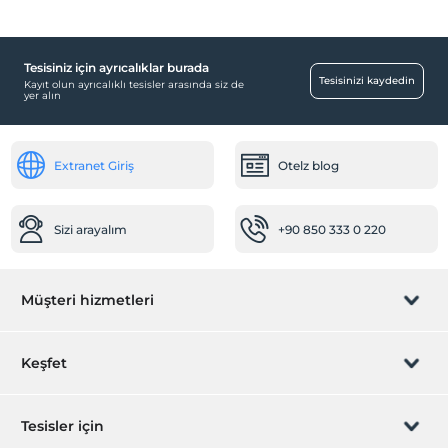
Tesisiniz için ayrıcalıklar burada
Ortak Alanlar
Tesisinizi kaydedin
Kayıt olun ayrıcalıklı tesisler arasında siz de
yer alın
Bahçe
Mağazalar
Extranet Giriş
Otelz blog
Market
Engelli
Sizi arayalım
+90 850 333 0 220
Ana kapı giriş düz ayaktır
Sağlık
Müşteri hizmetleri
Hastaneye kolay ulaşım (15 dakika)
Öne Çıkan Özellikler
Rezervasyon yönet
Keşfet
Deniz manzarası
Yiyecek & İçecek
Sizi arayalım
Hediye Kart
Tesisler için
Barbekü olanağı