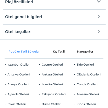
Plaj özellikleri
Otel genel bilgileri
Plaja
100 metre mesafededir
Halka açık plaj
Otel koşulları
Internet
Şezlong & Şemsiye
Check/in
Ücretsiz Wi-fi
En erken saat 12:00 ve sonrası
Popüler Tatil Bölgeleri
Kış Tatili
Kategoriler
P
Ortak alanlar ve tüm odalar
Check/out
En geç saat 10:00 ve öncesi
İstanbul Otelleri
Çeşme Otelleri
Side Otelleri
Evcil Hayvan
Evcil hayvan kabul edilmemektedir.
Antalya Otelleri
Ankara Otelleri
Ölüdeniz Otelleri
Sigara
Odalarda sigara içilmez
Alanya Otelleri
Mardin Otelleri
Cunda Otelleri
Otopark
Çocuklar
2 yaşına kadar olan bebekler ücretsizdir.
Ücretsiz Özel Otopark
Ayvalık Otelleri
Eskişehir Otelleri
Amasra Otelleri
Her bir oda için 5 yaşına kadar 3 çocuk ücretsizdir
Otopark (Tesis bünyesinde)
İzmir Otelleri
Bursa Otelleri
Kıbrıs Otelleri