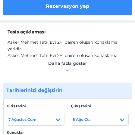
Rezervasyon yap
Tesis açıklaması
Asker Mehmet Tatil Evi 2+1 dairen oluşan konaklama
yeridir.
Asker Mehmet Tatil Evi 2+1 dairen oluşan konaklama
yeridir. Evin içinde TV, Wi-Fi, klima, oturma grubu,
Daha fazla göster
mutfak ve mutfak eşyaları, nevresim ve havlu takımı
mevcuttur.
Tesis lokasyon bilgileri
Tarihlerinizi değiştirin
Tesis, Marmaris Söğüt'te konumlanmaktadır.
Sahil
Giriş tarihi
Çıkış tarihi
Sahile 100 metre uzaklıktadır.
7 Ağustos Cum
8 Ağu Cts
Konuklar