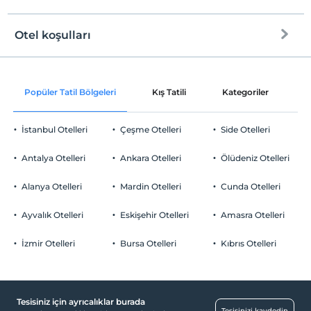
Otel koşulları
Internet
Check/in
Ücretsiz Wi-fi
En erken saat 13:00 ve sonrası
Popüler Tatil Bölgeleri
Kış Tatili
Kategoriler
P
Ortak alanlar ve tüm odalar
Check/out
En geç saat 12:00 ve öncesi
İstanbul Otelleri
Çeşme Otelleri
Side Otelleri
Evcil Hayvan
Evcil hayvan kabul edilmemektedir.
Antalya Otelleri
Ankara Otelleri
Ölüdeniz Otelleri
Sigara
Sigara içilen alanlar var
Alanya Otelleri
Mardin Otelleri
Cunda Otelleri
Otopark
Çocuklar
2 yaşına kadar olan bebekler ücretsizdir.
Ücretli Halka Açık Otopark
Ayvalık Otelleri
Eskişehir Otelleri
Amasra Otelleri
Her bir oda için 5 yaşına kadar 1 çocuk ücretsizdir
Otopark (Tesis disinda)
İzmir Otelleri
Bursa Otelleri
Kıbrıs Otelleri
Tesisiniz için ayrıcalıklar burada
Yiyecek & İçecek
Tesisinizi kaydedin