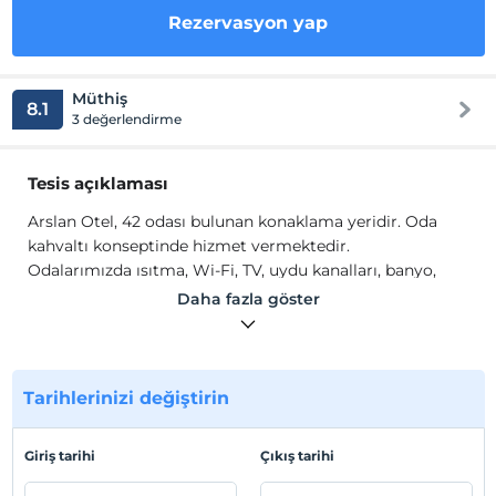
Rezervasyon yap
Müthiş
8.1
3 değerlendirme
Tesis açıklaması
Arslan Otel, 42 odası bulunan konaklama yeridir. Oda
kahvaltı konseptinde hizmet vermektedir.
Odalarımızda ısıtma, Wi-Fi, TV, uydu kanalları, banyo,
duş, ücretsiz banyo malzemesi, havlu seti ve minibar gibi
Daha fazla göster
olanaklar mevcuttur.
Tesis lokasyon bilgileri
Eskişehir Odunpazarı'nda konumlanmaktadır. Otogara 4
Tarihlerinizi değiştirin
km, Odun Pazarı Evleri'ne 10 dakika yürüyüş
mesafesindedir.
Giriş tarihi
Çıkış tarihi