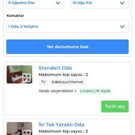
9 Ağustos Paz
10 Ağu Pzt
Haritada Göster
Konuklar
1 Oda, 2 Yetişkin
Otel koşulları
Check/in
Yer durumuna bak
En erken saat 13:00 ve sonrası
Check/out
En geç saat 12:00 ve öncesi
Standart Oda
Evcil Hayvan
Maksimum kişi sayısı
:
2
Evcil hayvan kabul edilmemektedir.
TV
Kablosuz İnternet
Sigara
Yatak seçenekleri
(1 Adet) Çift Kişilik
Sigara içilen alanlar var
Çocuklar
Tarih seç
2 yaşına kadar olan bebekler ücretsizdir.
Her bir oda için 5 yaşına kadar 1 çocuk ücretsizdir
İki Tek Yataklı Oda
Maksimum kişi sayısı
:
2