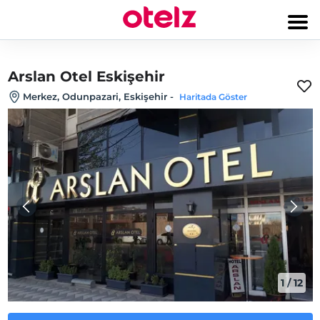
Arslan Otel Eskişehir
Merkez, Odunpazari, Eskişehir
-
Haritada Göster
1
/
12