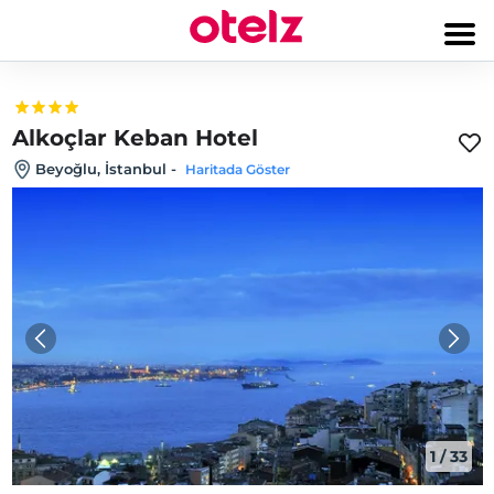
Alkoçlar Keban Hotel
Beyoğlu, İstanbul
-
Haritada Göster
1
/
33