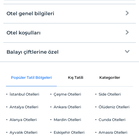
Otel genel bilgileri
Otel koşulları
Internet
Check/in
Ücretsiz Wi-fi
En erken saat 14:00 ve sonrası
Balayı çiftlerine özel
Ortak alanlar ve tüm odalar
Check/out
En geç saat 12:00 ve öncesi
Müsaitliğe göre bir üst sınıf odaya upgrade
Evcil Hayvan
Popüler Tatil Bölgeleri
Kış Tatili
Kategoriler
P
Evcil hayvan kabul edilmemektedir.
Gül yaprakları ile süsleme
Sigara
İstanbul Otelleri
Çeşme Otelleri
Side Otelleri
Odalarda sigara içilmez
Odaya meyve sepeti ikramı
Otopark
Çocuklar
Antalya Otelleri
Ankara Otelleri
Ölüdeniz Otelleri
2 yaşına kadar olan bebekler ücretsizdir.
Ücretli Halka Açık Otopark
Her bir oda için 6 yaşına kadar 1 çocuk ücretsizdir
Alanya Otelleri
Mardin Otelleri
Cunda Otelleri
Otopark (Tesis disinda)
Ayvalık Otelleri
Eskişehir Otelleri
Amasra Otelleri