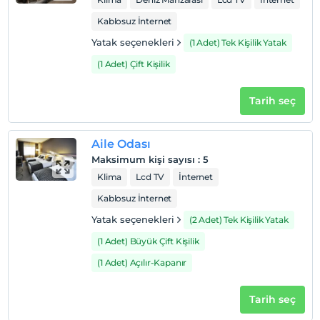
Check/in
Kablosuz İnternet
En erken saat 14:00 ve sonrası
Yatak seçenekleri
(1 Adet) Tek Kişilik Yatak
Check/out
(1 Adet) Çift Kişilik
En geç saat 12:00 ve öncesi
Evcil Hayvan
Tarih seç
Evcil hayvan kabul edilmemektedir.
Sigara
Aile Odası
Odalarda sigara içilmez
Maksimum kişi sayısı
:
5
Çocuklar
Klima
Lcd TV
İnternet
2 yaşına kadar olan bebekler ücretsizdir.
Her bir oda için 6 yaşına kadar 1 çocuk ücretsizdir
Kablosuz İnternet
Yatak seçenekleri
(2 Adet) Tek Kişilik Yatak
(1 Adet) Büyük Çift Kişilik
(1 Adet) Açılır-Kapanır
Tarih seç