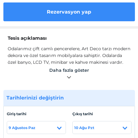
Rezervasyon yap
Tesis açıklaması
Odalarımız çift camlı pencerelere, Art Deco tarzı modern
dekora ve özel tasarım mobilyalara sahiptir. Odalarda
özel banyo, LCD TV, minibar ve kahve makinesi vardır.
Odaların tümünde ücretsiz Wi-Fi erişimi mevcuttur.
Daha fazla göster
Güne Boğaz manzaralı Roof Restaurant'ta zengin bir
kahvaltı büfesiyle başlayabilirsiniz. Alakart menüde Türk
ve Akdeniz mutfaklarından lezzetlere yer verilir. Çay ve
kahve seçenekleri ve Yazgan şarap listesinden bir kadeh
Tarihlerinizi değiştirin
şarap ile leziz pastaların tadını çıkarabilirsiniz.
Odalarımız çift camlı pencerelere, Art Deco tarzı modern
Giriş tarihi
Çıkış tarihi
dekora ve özel tasarım mobilyalara sahiptir. Odalarda
özel banyo, LCD TV, minibar ve kahve makinesi vardır.
9 Ağustos Paz
10 Ağu Pzt
Odaların tümünde ücretsiz Wi-Fi erişimi mevcuttur.
Güne Boğaz manzaralı Roof Restaurant'ta zengin bir