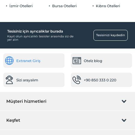
İzmir Otelleri
Bursa Otelleri
Kıbrıs Otelleri
Odalar
Aile odaları
Tesisiniz için ayrıcalıklar burada
Bebek
Tesisinizi kaydedin
Kayıt olun ayrıcalıklı tesisler arasında siz de
yer alın
Bebek karyolası
Spa ve Sağlık Olanakları
Extranet Giriş
Otelz blog
Spa ve sağlık merkezi
Ulaşım
Sizi arayalım
+90 850 333 0 220
Havaalanı servisi (ücretli)
Transfer servisi (ücretli)
Ortak Alanlar
Müşteri hizmetleri
Asansör
Rezervasyon yönet
Özel sigara içilen alan
Keşfet
Dinlenme salonu
Sizi arayalım