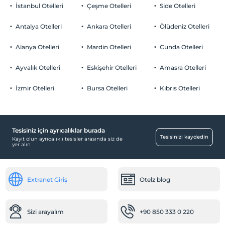
İstanbul Otelleri
Çeşme Otelleri
Side Otelleri
Evcil Hayvan
Evcil hayvan kabul edilmemektedir.
Antalya Otelleri
Ankara Otelleri
Ölüdeniz Otelleri
Sigara
Odalarda sigara içilmez
Alanya Otelleri
Mardin Otelleri
Cunda Otelleri
Otopark
Çocuklar
2 yaşına kadar olan bebekler ücretsizdir.
Ücretsiz Halka Açık Otopark
Ayvalık Otelleri
Eskişehir Otelleri
Amasra Otelleri
Her bir oda için 6 yaşına kadar 1 çocuk ücretsizdir
Otopark (Tesis disinda)
İzmir Otelleri
Bursa Otelleri
Kıbrıs Otelleri
Tesisiniz için ayrıcalıklar burada
Aktiviteler
Tesisinizi kaydedin
Kayıt olun ayrıcalıklı tesisler arasında siz de
yer alın
Tavla
Ücretsiz
Ortak Alanlar
Extranet Giriş
Otelz blog
Asansör
Temizlik Hizmetleri
Sizi arayalım
+90 850 333 0 220
Günlük temizlik hizmeti