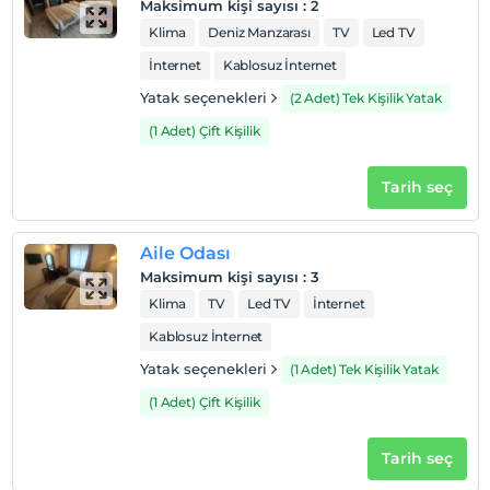
Maksimum kişi sayısı
:
2
Klima
Deniz Manzarası
TV
Led TV
İnternet
Kablosuz İnternet
Yatak seçenekleri
(2 Adet) Tek Kişilik Yatak
(1 Adet) Çift Kişilik
Tarih seç
Aile Odası
Maksimum kişi sayısı
:
3
Klima
TV
Led TV
İnternet
Kablosuz İnternet
Yatak seçenekleri
(1 Adet) Tek Kişilik Yatak
(1 Adet) Çift Kişilik
Tarih seç