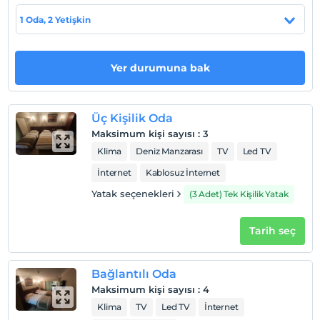
Check/in
1 Oda, 2 Yetişkin
En erken saat 13:00 ve sonrası
Check/out
En geç saat 12:00 ve öncesi
Yer durumuna bak
Evcil Hayvan
Evcil hayvan kabul edilmemektedir.
Üç Kişilik Oda
Sigara
Maksimum kişi sayısı
:
3
Odalarda sigara içilmez
Klima
Deniz Manzarası
TV
Led TV
Çocuklar
İnternet
Kablosuz İnternet
2 yaşına kadar olan bebekler ücretsizdir.
Her bir oda için 6 yaşına kadar 1 çocuk ücretsizdir
Yatak seçenekleri
(3 Adet) Tek Kişilik Yatak
Tarih seç
Bağlantılı Oda
Maksimum kişi sayısı
:
4
Klima
TV
Led TV
İnternet