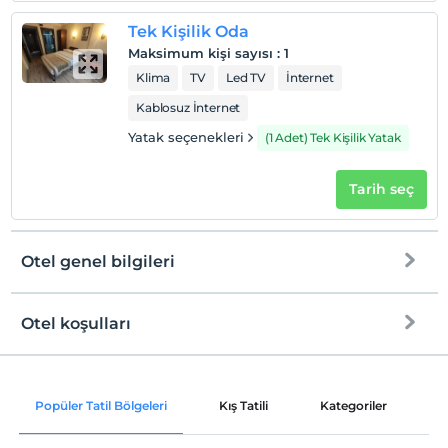
Tek Kişilik Oda
Maksimum kişi sayısı
:
1
Klima
TV
Led TV
İnternet
Kablosuz İnternet
Yatak seçenekleri
(1 Adet) Tek Kişilik Yatak
Tarih seç
Otel genel bilgileri
Otel koşulları
Internet
Check/in
Ücretsiz Wi-fi
En erken saat 13:00 ve sonrası
Popüler Tatil Bölgeleri
Kış Tatili
Kategoriler
P
Ortak alanlar ve tüm odalar
Check/out
En geç saat 12:00 ve öncesi