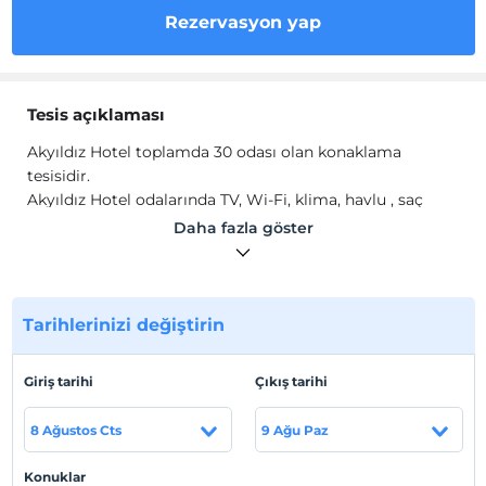
Rezervasyon yap
Tesis açıklaması
Akyıldız Hotel toplamda 30 odası olan konaklama
tesisidir.
Akyıldız Hotel odalarında TV, Wi-Fi, klima, havlu , saç
kurutma makinesi ve buklet malzemeleri mevcuttur.
Daha fazla göster
Tesis lokasyon bilgileri
Tesis Yenikapı'da konumlanmaktadır.
Tarihlerinizi değiştirin
Haritada Göster
Giriş tarihi
Çıkış tarihi
8 Ağustos Cts
9 Ağu Paz
Otel koşulları
Konuklar