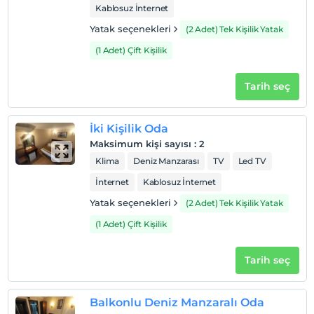
Kablosuz İnternet
Yatak seçenekleri
(2 Adet) Tek Kişilik Yatak
(1 Adet) Çift Kişilik
Tarih seç
İki Kişilik Oda
Maksimum kişi sayısı
:
2
Klima
Deniz Manzarası
TV
Led TV
İnternet
Kablosuz İnternet
Yatak seçenekleri
(2 Adet) Tek Kişilik Yatak
(1 Adet) Çift Kişilik
Tarih seç
Balkonlu Deniz Manzaralı Oda