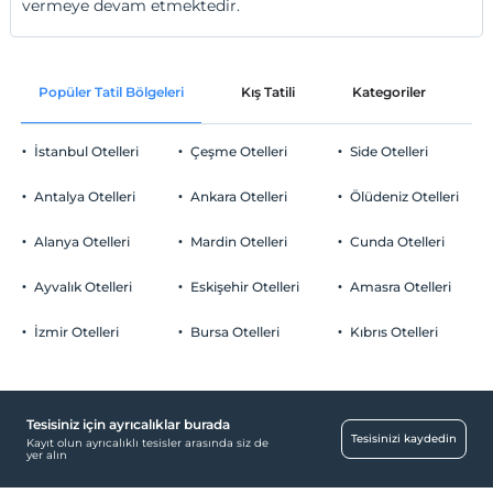
vermeye devam etmektedir.
Popüler Tatil Bölgeleri
Kış Tatili
Kategoriler
P
İstanbul Otelleri
Çeşme Otelleri
Side Otelleri
Antalya Otelleri
Ankara Otelleri
Ölüdeniz Otelleri
Alanya Otelleri
Mardin Otelleri
Cunda Otelleri
Ayvalık Otelleri
Eskişehir Otelleri
Amasra Otelleri
İzmir Otelleri
Bursa Otelleri
Kıbrıs Otelleri
Tesisiniz için ayrıcalıklar burada
Tesisinizi kaydedin
Kayıt olun ayrıcalıklı tesisler arasında siz de
yer alın