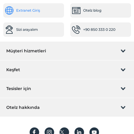
Extranet Giriş
Otelz blog
Sizi arayalım
+90 850 333 0 220
Müşteri hizmetleri
Rezervasyon yönet
Keşfet
Sizi arayalım
Hediye Kart
Tesisler için
İştirak olun
ZPara Nedir?
Hemen tesisinizi ekleyin
Otelz hakkında
İletişim
Üye girişi
Villa/Daire ekleyin
Hakkımızda
Sıkça sorulan sorular
Hesap oluştur