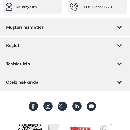
Sizi arayalım
+90 850 333 0 220
Müşteri hizmetleri
Rezervasyon yönet
Keşfet
Sizi arayalım
Hediye Kart
Tesisler için
İştirak olun
ZPara Nedir?
Hemen tesisinizi ekleyin
Otelz hakkında
İletişim
Üye girişi
Villa/Daire ekleyin
Hakkımızda
Sıkça sorulan sorular
Hesap oluştur
Sürdürülebilirlik
Kişisel Verilerin Korunması
Koşullar ve şartlar