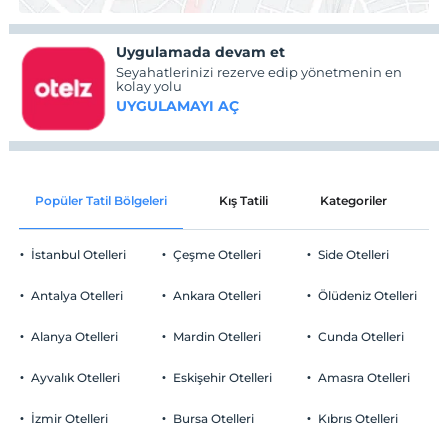
Uygulamada devam et
Seyahatlerinizi rezerve edip yönetmenin en
kolay yolu
UYGULAMAYI AÇ
Popüler Tatil Bölgeleri
Kış Tatili
Kategoriler
P
İstanbul Otelleri
Çeşme Otelleri
Side Otelleri
Antalya Otelleri
Ankara Otelleri
Ölüdeniz Otelleri
Alanya Otelleri
Mardin Otelleri
Cunda Otelleri
Ayvalık Otelleri
Eskişehir Otelleri
Amasra Otelleri
İzmir Otelleri
Bursa Otelleri
Kıbrıs Otelleri