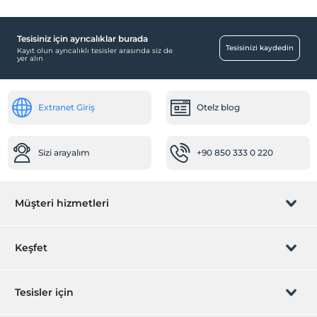
Tesisiniz için ayrıcalıklar burada
Tesisinizi kaydedin
Kayıt olun ayrıcalıklı tesisler arasında siz de
yer alın
Extranet Giriş
Otelz blog
Sizi arayalım
+90 850 333 0 220
Müşteri hizmetleri
Rezervasyon yönet
Keşfet
Sizi arayalım
Hediye Kart
Tesisler için
İştirak olun