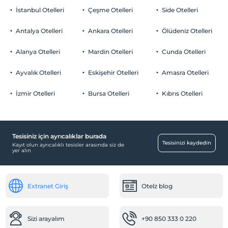
İstanbul Otelleri
Çeşme Otelleri
Side Otelleri
Antalya Otelleri
Ankara Otelleri
Ölüdeniz Otelleri
Alanya Otelleri
Mardin Otelleri
Cunda Otelleri
Ayvalık Otelleri
Eskişehir Otelleri
Amasra Otelleri
İzmir Otelleri
Bursa Otelleri
Kıbrıs Otelleri
Tesisiniz için ayrıcalıklar burada
Tesisinizi kaydedin
Kayıt olun ayrıcalıklı tesisler arasında siz de
yer alın
Extranet Giriş
Otelz blog
Sizi arayalım
+90 850 333 0 220