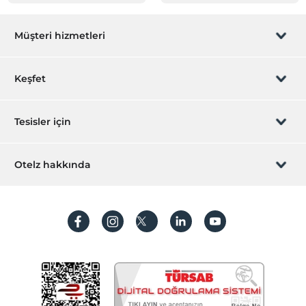
Müşteri hizmetleri
Rezervasyon yönet
Keşfet
Sizi arayalım
Hediye Kart
Tesisler için
İştirak olun
ZPara Nedir?
Hemen tesisinizi ekleyin
Otelz hakkında
İletişim
Üye girişi
Villa/Daire ekleyin
Hakkımızda
Sıkça sorulan sorular
Hesap oluştur
Sürdürülebilirlik
Kişisel Verilerin Korunması
Koşullar ve şartlar
İşlem rehberi