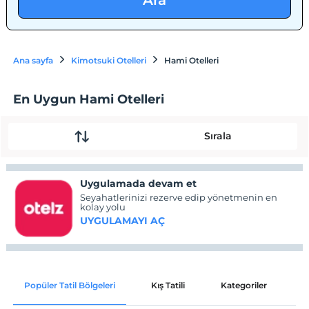
Ara
Ana sayfa
Kimotsuki Otelleri
Hami Otelleri
En Uygun Hami Otelleri
Sırala
Uygulamada devam et
Seyahatlerinizi rezerve edip yönetmenin en
kolay yolu
UYGULAMAYI AÇ
Popüler Tatil Bölgeleri
Kış Tatili
Kategoriler
P