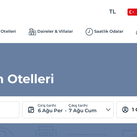
TL
Otelleri
Daireler & Villalar
Saatlik Odalar
 Otelleri
Giriş tarihi
Çıkış tarihi
6 Ağu Per
-
7 Ağu Cum