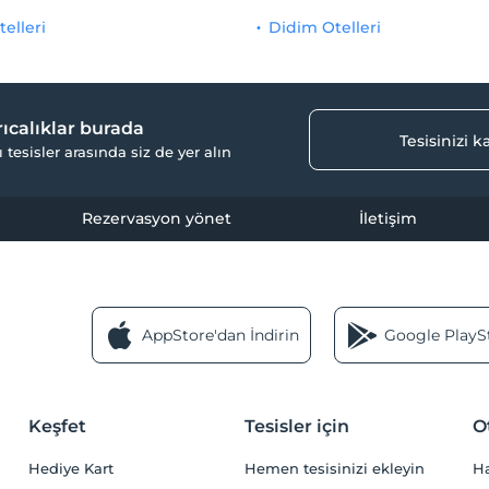
telleri
Didim Otelleri
yrıcalıklar burada
Tesisinizi 
ı tesisler arasında siz de yer alın
Rezervasyon yönet
İletişim
AppStore'dan İndirin
Google PlaySt
Keşfet
Tesisler için
O
Hediye Kart
Hemen tesisinizi ekleyin
H