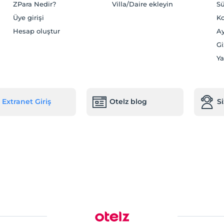
ZPara Nedir?
Villa/Daire ekleyin
Sü
Üye girişi
Ko
Hesap oluştur
Ay
Gi
Ya
Extranet Giriş
Otelz blog
S