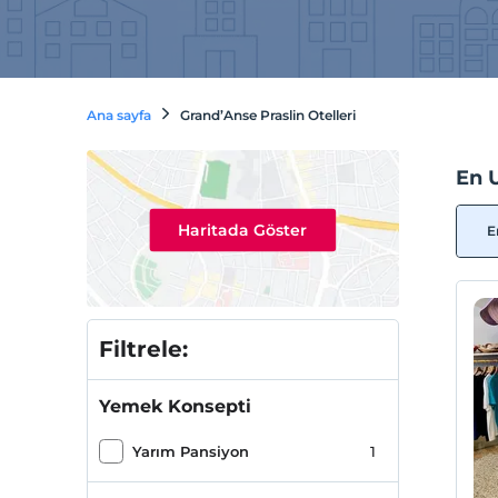
Ana sayfa
Grand’Anse Praslin Otelleri
En U
Haritada Göster
E
Filtrele:
Yemek Konsepti
Yarım Pansiyon
1