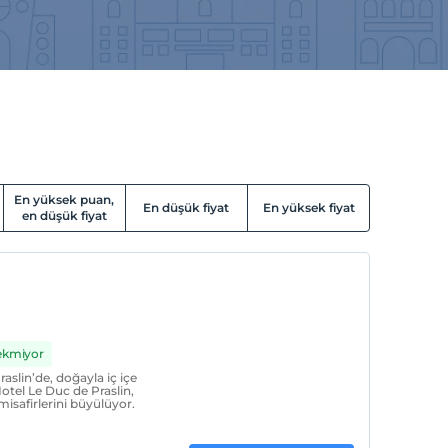
En yüksek puan,
En düşük fiyat
En yüksek fiyat
en düşük fiyat
rekmiyor
raslin’de, doğayla iç içe
tel Le Duc de Praslin,
isafirlerini büyülüyor.