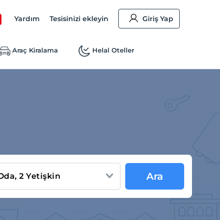
Yardım
Tesisinizi ekleyin
Giriş Yap
Araç Kiralama
Helal Oteller
Ara