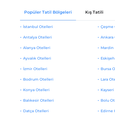
Deniz manzarası
1
Popüler Tatil Bölgeleri
Kış Tatili
Eşcinsel dostu
1
Deniz kıyısı
1
İstanbul Otelleri
Çeşme O
Wi-fi
1
Antalya Otelleri
Ankara 
Alanya Otelleri
Otopark (Tesis bünyesinde)
1
Mardin 
Ayvalık Otelleri
Eskişehi
Butik
1
İzmir Otelleri
Bursa O
Bodrum Otelleri
Lara Ote
Konya Otelleri
Kayseri 
Balıkesir Otelleri
Bolu Ot
Datça Otelleri
Edirne 