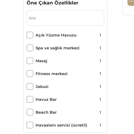
Öne Çıkan Özellikler
Açık Yüzme Havuzu
1
Spa ve sağlık merkezi
1
Masaj
1
Fitness merkezi
1
Jakuzi
1
Havuz Bar
1
Beach Bar
1
Havaalanı servisi (ücretli)
1