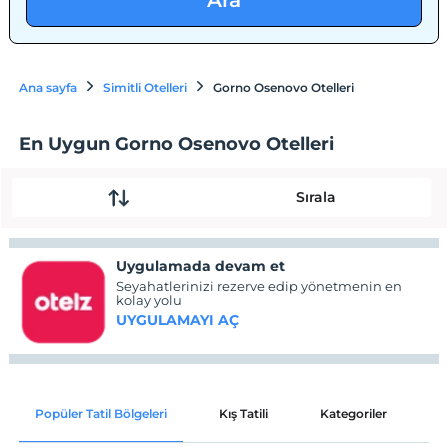
Ara
Ana sayfa
Simitli Otelleri
Gorno Osenovo Otelleri
En Uygun Gorno Osenovo Otelleri
Sırala
Uygulamada devam et
Seyahatlerinizi rezerve edip yönetmenin en
kolay yolu
UYGULAMAYI AÇ
Popüler Tatil Bölgeleri
Kış Tatili
Kategoriler
P