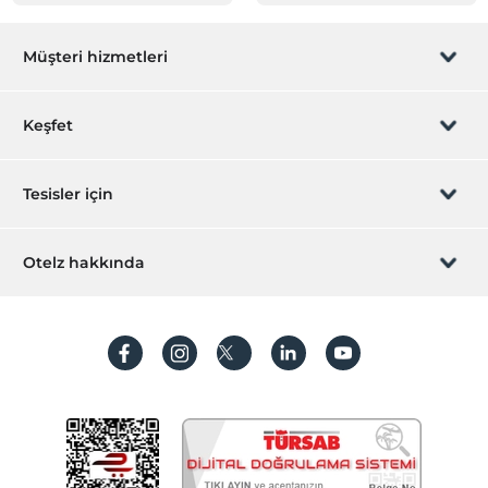
Müşteri hizmetleri
Rezervasyon yönet
Keşfet
Sizi arayalım
Hediye Kart
Tesisler için
İştirak olun
ZPara Nedir?
Hemen tesisinizi ekleyin
Otelz hakkında
İletişim
Üye girişi
Villa/Daire ekleyin
Hakkımızda
Sıkça sorulan sorular
Hesap oluştur
Sürdürülebilirlik
Kişisel Verilerin Korunması
Koşullar ve şartlar
İşlem rehberi