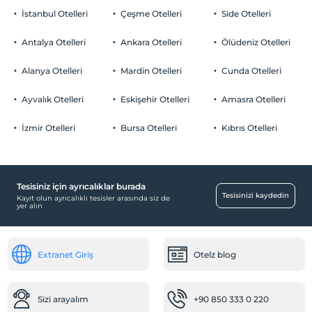
İstanbul Otelleri
Çeşme Otelleri
Side Otelleri
Antalya Otelleri
Ankara Otelleri
Ölüdeniz Otelleri
Alanya Otelleri
Mardin Otelleri
Cunda Otelleri
Ayvalık Otelleri
Eskişehir Otelleri
Amasra Otelleri
İzmir Otelleri
Bursa Otelleri
Kıbrıs Otelleri
Tesisiniz için ayrıcalıklar burada
Tesisinizi kaydedin
Kayıt olun ayrıcalıklı tesisler arasında siz de
yer alın
Extranet Giriş
Otelz blog
Sizi arayalım
+90 850 333 0 220