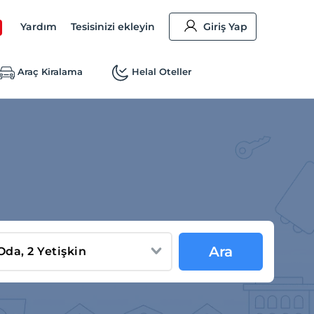
Yardım
Tesisinizi ekleyin
Giriş Yap
Araç Kiralama
Helal Oteller
Ara