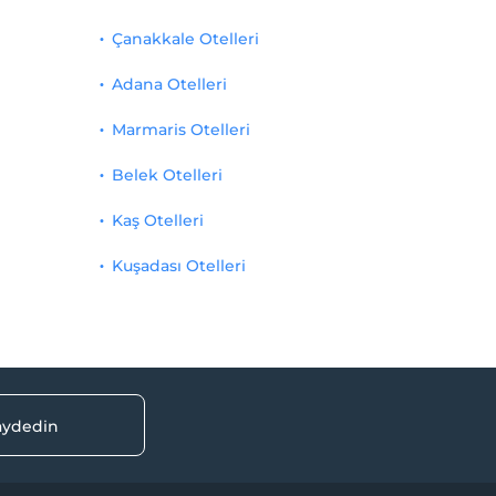
Çanakkale Otelleri
Adana Otelleri
Marmaris Otelleri
Belek Otelleri
Kaş Otelleri
Kuşadası Otelleri
kaydedin