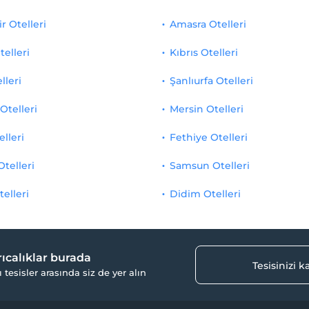
r Otelleri
Amasra Otelleri
telleri
Kıbrıs Otelleri
lleri
Şanlıurfa Otelleri
Otelleri
Mersin Otelleri
elleri
Fethiye Otelleri
Otelleri
Samsun Otelleri
telleri
Didim Otelleri
yrıcalıklar burada
Tesisinizi 
ı tesisler arasında siz de yer alın