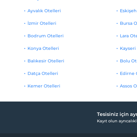
Ayvalık Otelleri
Eskişehi
İzmir Otelleri
Bursa O
Bodrum Otelleri
Lara Ote
Konya Otelleri
Kayseri 
Balıkesir Otelleri
Bolu Ot
Datça Otelleri
Edirne 
Kemer Otelleri
Assos O
Tesisiniz için a
Kayıt olun ayrıcalıkl