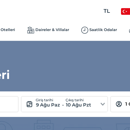
TL
Otelleri
Daireler & Villalar
Saatlik Odalar
ri
Giriş tarihi
Çıkış tarihi
9 Ağu Paz
-
10 Ağu Pzt