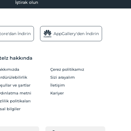
İştirak olun
ore'dan İndirin
AppGallery'den İndirin
telz hakkında
akkımızda
Çerez politikamız
rdürülebilirlik
Sizi arayalım
şullar ve şartlar
İletişim
dınlatma metni
Kariyer
zlilik politikaları
sal bilgiler