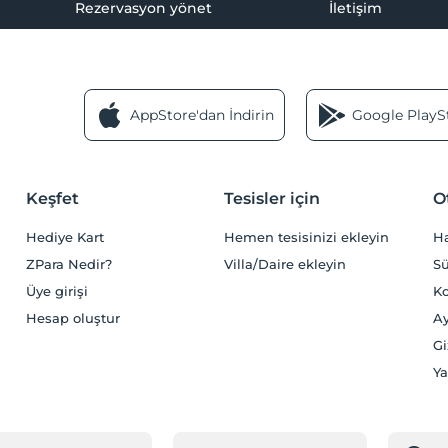
Rezervasyon yönet
İletişim
AppStore'dan İndirin
Google PlaySt
Keşfet
Tesisler için
O
Hediye Kart
Hemen tesisinizi ekleyin
H
ZPara Nedir?
Villa/Daire ekleyin
Sü
Üye girişi
Ko
Hesap oluştur
Ay
Gi
Ya