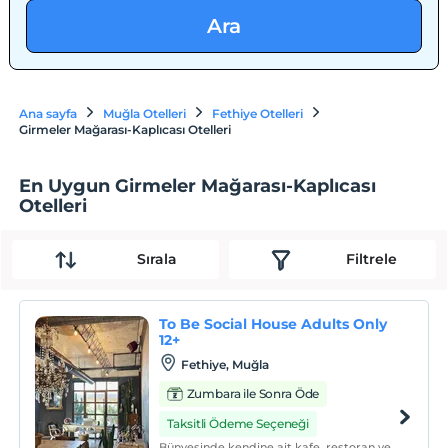
Ara
Ana sayfa
Muğla Otelleri
Fethiye Otelleri
Girmeler Mağarası-Kaplıcası Otelleri
En Uygun Girmeler Mağarası-Kaplıcası
Otelleri
Sırala
Filtrele
To Be Social House Adults Only
12+
Fethiye, Muğla
Zumbara ile Sonra Öde
Taksitli Ödeme Seçeneği
Bünyesinde kendine ait kafe, restoran ve