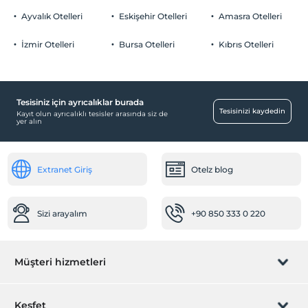
Ayvalık Otelleri
Eskişehir Otelleri
Amasra Otelleri
İzmir Otelleri
Bursa Otelleri
Kıbrıs Otelleri
Tesisiniz için ayrıcalıklar burada
Tesisinizi kaydedin
Kayıt olun ayrıcalıklı tesisler arasında siz de
yer alın
Extranet Giriş
Otelz blog
Sizi arayalım
+90 850 333 0 220
Müşteri hizmetleri
Rezervasyon yönet
Keşfet