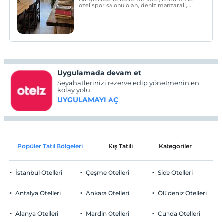
özel spor salonu olan, deniz manzaralı,
sadece yetişkinlerin konaklayabildiği To Be
Social House, sahil bandına yürüyerek beş
dakika mesafede konumlanmıştır.
Uygulamada devam et
Seyahatlerinizi rezerve edip yönetmenin en
kolay yolu
UYGULAMAYI AÇ
Popüler Tatil Bölgeleri
Kış Tatili
Kategoriler
P
İstanbul Otelleri
Çeşme Otelleri
Side Otelleri
Antalya Otelleri
Ankara Otelleri
Ölüdeniz Otelleri
Alanya Otelleri
Mardin Otelleri
Cunda Otelleri