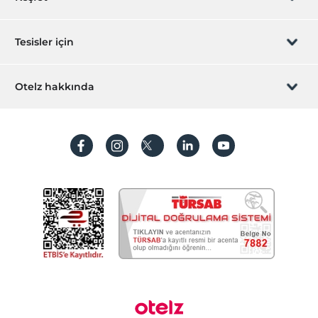
Sizi arayalım
Hediye Kart
Tesisler için
İştirak olun
ZPara Nedir?
Hemen tesisinizi ekleyin
Otelz hakkında
İletişim
Üye girişi
Villa/Daire ekleyin
Hakkımızda
Sıkça sorulan sorular
Hesap oluştur
Sürdürülebilirlik
Kişisel Verilerin Korunması
Koşullar ve şartlar
İşlem rehberi
Aydınlatma metni
Gizlilik politikaları
Yasal bilgiler