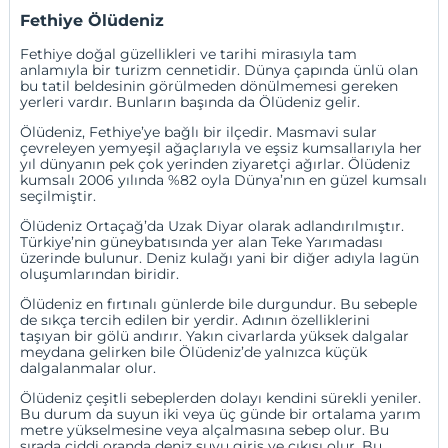
Fethiye Ölüdeniz
Fethiye doğal güzellikleri ve tarihi mirasıyla tam
anlamıyla bir turizm cennetidir. Dünya çapında ünlü olan
bu tatil beldesinin görülmeden dönülmemesi gereken
yerleri vardır. Bunların başında da Ölüdeniz gelir.
Ölüdeniz, Fethiye’ye bağlı bir ilçedir. Masmavi sular
çevreleyen yemyeşil ağaçlarıyla ve eşsiz kumsallarıyla her
yıl dünyanın pek çok yerinden ziyaretçi ağırlar.
Ölüdeniz
kumsalı 2006 yılında %82 oyla Dünya’nın en güzel kumsalı
seçilmiştir.
Ölüdeniz Ortaçağ’da Uzak Diyar olarak adlandırılmıştır.
Türkiye’nin güneybatısında yer alan Teke Yarımadası
üzerinde bulunur. Deniz kulağı yani bir diğer adıyla lagün
oluşumlarından biridir.
Ölüdeniz en fırtınalı günlerde bile durgundur. Bu sebeple
de sıkça tercih edilen bir yerdir. Adının özelliklerini
taşıyan bir gölü andırır. Yakın civarlarda yüksek dalgalar
meydana gelirken bile Ölüdeniz’de yalnızca küçük
dalgalanmalar olur.
Ölüdeniz çeşitli sebeplerden dolayı kendini sürekli yeniler.
Bu durum da suyun iki veya üç günde bir ortalama yarım
metre yükselmesine veya alçalmasına sebep olur. Bu
sırada ciddi oranda deniz suyu giriş ve çıkışı olur. Bu