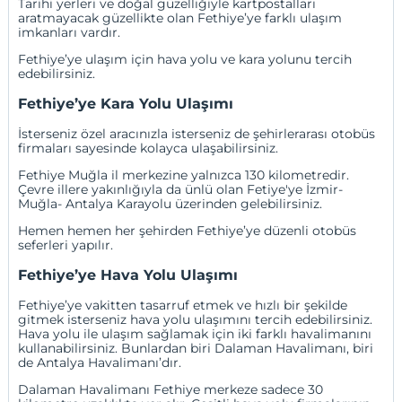
Tarihi yerleri ve doğal güzelliğiyle kartpostalları
aratmayacak güzellikte olan Fethiye’ye farklı ulaşım
imkanları vardır.
Fethiye’ye ulaşım için hava yolu ve kara yolunu tercih
edebilirsiniz.
Fethiye’ye Kara Yolu Ulaşımı
İsterseniz özel aracınızla isterseniz de şehirlerarası otobüs
firmaları sayesinde kolayca ulaşabilirsiniz.
Fethiye Muğla il merkezine yalnızca 130 kilometredir.
Çevre illere yakınlığıyla da ünlü olan Fetiye'ye
İzmir
-
Muğla
-
Antalya
Karayolu üzerinden gelebilirsiniz.
Hemen hemen her şehirden Fethiye’ye düzenli otobüs
seferleri yapılır.
Fethiye’ye Hava Yolu Ulaşımı
Fethiye’ye vakitten tasarruf etmek ve hızlı bir şekilde
gitmek isterseniz hava yolu ulaşımını tercih edebilirsiniz.
Hava yolu ile ulaşım sağlamak için iki farklı havalimanını
kullanabilirsiniz. Bunlardan biri Dalaman Havalimanı, biri
de Antalya Havalimanı’dır.
Dalaman Havalimanı
Fethiye merkeze sadece 30