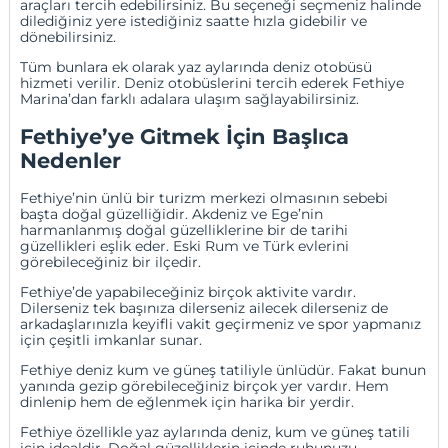
araçları tercih edebilirsiniz. Bu seçeneği seçmeniz halinde
dilediğiniz yere istediğiniz saatte hızla gidebilir ve
dönebilirsiniz.
Tüm bunlara ek olarak yaz aylarında deniz otobüsü
hizmeti verilir. Deniz otobüslerini tercih ederek Fethiye
Marina’dan farklı adalara ulaşım sağlayabilirsiniz.
Fethiye’ye Gitmek İçin Başlıca
Nedenler
Fethiye’nin ünlü bir turizm merkezi olmasının sebebi
başta doğal güzelliğidir. Akdeniz ve Ege’nin
harmanlanmış doğal güzelliklerine bir de tarihi
güzellikleri eşlik eder. Eski Rum ve Türk evlerini
görebileceğiniz bir ilçedir.
Fethiye’de yapabileceğiniz birçok aktivite vardır.
Dilerseniz tek başınıza dilerseniz ailecek dilerseniz de
arkadaşlarınızla keyifli vakit geçirmeniz ve spor yapmanız
için çeşitli imkanlar sunar.
Fethiye deniz kum ve güneş tatiliyle ünlüdür. Fakat bunun
yanında gezip görebileceğiniz birçok yer vardır. Hem
dinlenip hem de eğlenmek için harika bir yerdir.
Fethiye özellikle yaz aylarında deniz, kum ve güneş tatili
için idealdir. Doğal güzelliklerin içinde ruhunuzu