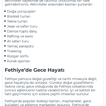
aktiviteler sayesinde de tatilinizi unutulmaz bir hale
getirebilirsiniz. Aktiviteler arasından bazıları şunlardır:
Doğa yürüyüşleri
Bisiklet turları
Tekne turları
Jeep ve safari turu
Denize tüplü dalış
Rafting ve kano
At safari turu
Yamaç paraşütü
Trekking
Rüzgar sörfü
Kürek sporları
Fethiye’de Gece Hayatı
Fethiye yalnızca doğal güzelliği ve tarihi mirasıyla değil,
gece hayatıyla da ünlüdür. Gündüz doğal güzelliklerin
tadına varıp, gece olduğunda da Fethiye sokaklarında
sınırsız eğlencenin tadına varabilirsiniz. İyi ve kaliteli bir
tatil geçirmeniz için sizlere çeşitli imkanlar sunulur.
Fethiye’de popüler kokteyl barları, meyhaneler, gece
kulüpleri ve eğlence merkezleri bulunur. Fethiye’de