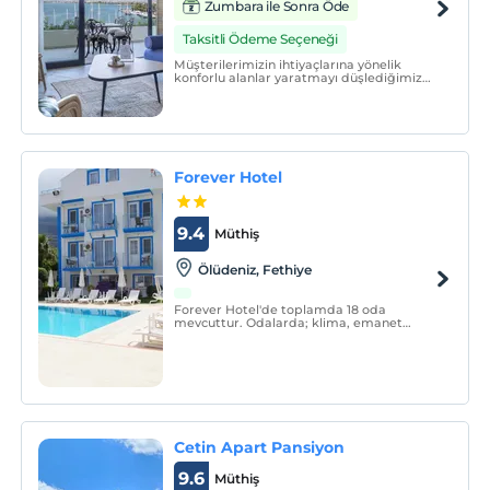
Zumbara ile Sonra Öde
Taksitli Ödeme Seçeneği
Müşterilerimizin ihtiyaçlarına yönelik
konforlu alanlar yaratmayı düşlediğimiz
Ada Dreams konaklama seçeneklerimiz
ile sizlere rüyalarınızdaki tatili keşfetmeniz
için birinci sınıf alternatifler sunmayı
hedefliyoruz.
Forever Hotel
9.4
Müthiş
Ölüdeniz, Fethiye
Forever Hotel'de toplamda 18 oda
mevcuttur. Odalarda; klima, emanet
kasası, gardırop, makyaj masası, banyo,
duş, saç kurutma makinesi, havlu seti,
7/24 sıcak su bulunmaktadır.
Cetin Apart Pansiyon
9.6
Müthiş