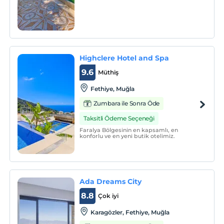
evinizdeki konforu ve rahatlığı
aratmayacak apartlarımız sizleri bekliyor.
Highclere Hotel and Spa
9.6
Müthiş
Fethiye, Muğla
Zumbara ile Sonra Öde
Taksitli Ödeme Seçeneği
Faralya Bölgesinin en kapsamlı, en
konforlu ve en yeni butik otelimiz.
Ada Dreams City
8.8
Çok iyi
Karagözler, Fethiye, Muğla