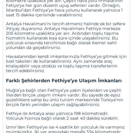
kilometre uzaklıkta yer alır. Çeşitli hava yolu firmalarının
Fetiye'ye her gün düzenli uçuş seferleri vardır. Örneğin,
İstanbul’dan Fethiye’ye hava yolunu kullanarak yalnızca 1
saat 15 dakika içerisinde varabilirsiniz.
Antalya Havalimanı
’nı tercih etmeniz halinde ek bir sefere
ihtiyaç duyarsınız. Antalya Havalimanı Fethiye merkeze
205 kilometre uzaklıkta yer alır. Ardından toplu taşıma
hizmetini kullanarak kısa süre içinde ulaşabilirsiniz. Bu
yolculuk sırasında tercihinize bağlı olarak Kemer sahil
yolundan da geçebilirsiniz.
Havaalanından kendi imkanlarınızla Fethiye’ye gitmek için
özel taksileri de kullanabilirsiniz. Aynı zamanda araç
kiralayabilir veya otobüs ve toplu taşıma transferlerini
tercih edebilirsiniz.
Farklı Şehirlerden Fethiye’ye Ulaşım İmkanları
Muğla
’ya bağlı olan Fethiye’ye yakın ilçelerden ve çeşitli
illerden birçok ulaşım imkanı vardır. Bu sayede de eşsiz
güzelliklere sahip bu ünlü turizm merkezinde Türkiye’nin
birçok farklı yerinden ulaşım sağlayabilirsiniz.
Fethiye ile Antalya arası yalnızca 198 kilometredir.
Yolculuk hızınıza bağlı olarak 2 saat 40 dakika sürebilir.
İzmir’den Fethiye’ye ise 4 saatlik bir yolculuk ile varmanız
mümkündür. İki yer arasındaki mesafe 334 kilometredir.