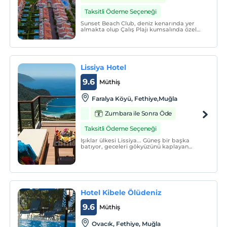
Taksitli Ödeme Seçeneği
Sunset Beach Club, deniz kenarında yer
almakta olup Çalış Plajı kumsalında özel
alana sahiptir. Tam donanımlı odalarla
hizmet veren tesiste açık yüzme havuzu ve
spa merkezi bulunmaktadır.
Lissiya Hotel
9.6
Müthiş
Faralya Köyü, Fethiye,Muğla
Zumbara ile Sonra Öde
Taksitli Ödeme Seçeneği
Işıklar ülkesi Lissiya... Güneş bir başka
batıyor, geceleri gökyüzünü kaplayan
yıldızlar bir başka parlıyor burada... Ay
ışığı, denize farklı yansıyor bu
topraklarda... M.Ö.
Hotel Kibele Ölüdeniz
9.6
Müthiş
Ovacık, Fethiye, Muğla