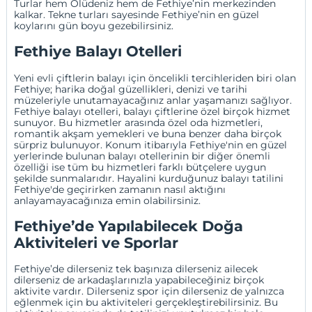
Turlar hem Ölüdeniz hem de Fethiye’nin merkezinden
kalkar. Tekne turları sayesinde Fethiye’nin en güzel
koylarını gün boyu gezebilirsiniz.
Fethiye Balayı Otelleri
Yeni evli çiftlerin balayı için öncelikli tercihleriden biri olan
Fethiye; harika doğal güzellikleri, denizi ve tarihi
müzeleriyle unutamayacağınız anlar yaşamanızı sağlıyor.
Fethiye balayı otelleri, balayı çiftlerine özel birçok hizmet
sunuyor. Bu hizmetler arasında özel oda hizmetleri,
romantik akşam yemekleri ve buna benzer daha birçok
sürpriz bulunuyor. Konum itibarıyla Fethiye'nin en güzel
yerlerinde bulunan balayı otellerinin bir diğer önemli
özelliği ise tüm bu hizmetleri farklı bütçelere uygun
şekilde sunmalarıdır. Hayalini kurduğunuz balayı tatilini
Fethiye'de geçirirken zamanın nasıl aktığını
anlayamayacağınıza emin olabilirsiniz.
Fethiye’de Yapılabilecek Doğa
Aktiviteleri ve Sporlar
Fethiye’de dilerseniz tek başınıza dilerseniz ailecek
dilerseniz de arkadaşlarınızla yapabileceğiniz birçok
aktivite vardır. Dilerseniz spor için dilerseniz de yalnızca
eğlenmek için bu aktiviteleri gerçekleştirebilirsiniz. Bu