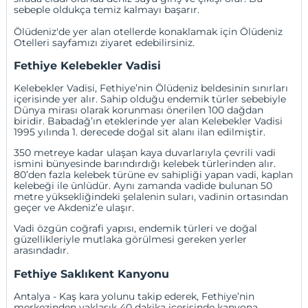
sebeple oldukça temiz kalmayı başarır.
Ölüdeniz'de yer alan otellerde konaklamak için
Ölüdeniz
Otelleri
sayfamızı ziyaret edebilirsiniz.
Fethiye Kelebekler Vadisi
Kelebekler Vadisi, Fethiye’nin Ölüdeniz beldesinin sınırları
içerisinde yer alır. Sahip olduğu endemik türler sebebiyle
Dünya mirası olarak korunması önerilen 100 dağdan
biridir. Babadağ’ın eteklerinde yer alan Kelebekler Vadisi
1995 yılında 1. derecede doğal sit alanı ilan edilmiştir.
350 metreye kadar ulaşan kaya duvarlarıyla çevrili vadi
ismini bünyesinde barındırdığı kelebek türlerinden alır.
80’den fazla kelebek türüne ev sahipliği yapan vadi, kaplan
kelebeği ile ünlüdür. Aynı zamanda vadide bulunan 50
metre yüksekliğindeki şelalenin suları, vadinin ortasından
geçer ve Akdeniz’e ulaşır.
Vadi özgün coğrafi yapısı, endemik türleri ve doğal
güzellikleriyle mutlaka görülmesi gereken yerler
arasındadır.
Fethiye Saklıkent Kanyonu
Antalya - Kaş kara yolunu takip ederek, Fethiye’nin
merkezinden yaklaşık 40 dakika içerisinde kanyona