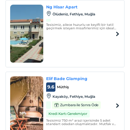
Ng Hisar Apart
Ölüdeniz, Fethiye, Muğla
Tesisimiz, ailece huzurlu ve keyifli bir tatil
geçirmek isteyen misafirlerimiz için ideal
bir konumda yer almaktadır. Şehrin
eğlence merkezlerinin başında bulunan
otelimiz, market ve restoranlara yürüme
mesafesindedir.
Elif Bade Glamping
9.6
Müthiş
Kayaköy, Fethiye, Muğla
Zumbara ile Sonra Öde
Kredi Kartı Gerekmiyor
Tesisimiz 750 m² arazi içerisinde 5 adet
standart odadan oluşmaktadır. Mutfak ve
banyo mevcuttur.