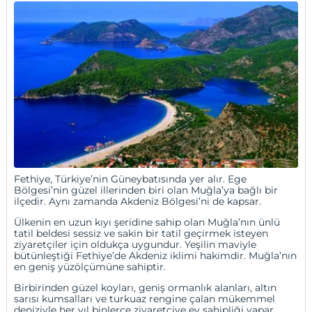
Fethiye, Türkiye’nin Güneybatısında yer alır. Ege
Bölgesi’nin güzel illerinden biri olan Muğla’ya bağlı bir
ilçedir. Aynı zamanda Akdeniz Bölgesi’ni de kapsar.
Ülkenin en uzun kıyı şeridine sahip olan Muğla’nın ünlü
tatil beldesi sessiz ve sakin bir tatil geçirmek isteyen
ziyaretçiler için oldukça uygundur. Yeşilin maviyle
bütünleştiği Fethiye’de Akdeniz iklimi hakimdir. Muğla’nın
en geniş yüzölçümüne sahiptir.
Birbirinden güzel koyları, geniş ormanlık alanları, altın
sarısı kumsalları ve turkuaz rengine çalan mükemmel
deniziyle her yıl binlerce ziyaretçiye ev sahipliği yapar.