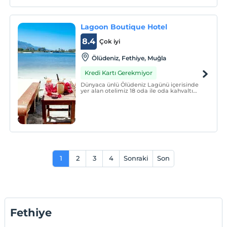
Lagoon Boutique Hotel
8.4
Çok iyi
Ölüdeniz, Fethiye, Muğla
Kredi Kartı Gerekmiyor
Dünyaca ünlü Ölüdeniz Lagünü içerisinde
yer alan otelimiz 18 oda ile oda kahvaltı
konseptli olarak çalışmaktadır.
1
2
3
4
Sonraki
Son
Fethiye