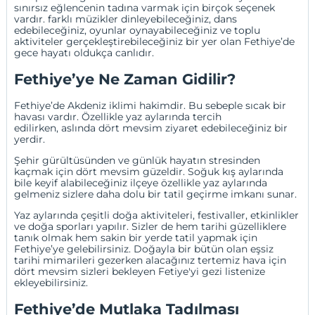
sınırsız eğlencenin tadına varmak için birçok seçenek
vardır. farklı müzikler dinleyebileceğiniz, dans
edebileceğiniz, oyunlar oynayabileceğiniz ve toplu
aktiviteler gerçekleştirebileceğiniz bir yer olan Fethiye’de
gece hayatı oldukça canlıdır.
Fethiye’ye Ne Zaman Gidilir?
Fethiye’de Akdeniz iklimi hakimdir. Bu sebeple sıcak bir
havası vardır. Özellikle yaz aylarında tercih
edilirken, aslında dört mevsim ziyaret edebileceğiniz bir
yerdir.
Şehir gürültüsünden ve günlük hayatın stresinden
kaçmak için dört mevsim güzeldir. Soğuk kış aylarında
bile keyif alabileceğiniz ilçeye özellikle yaz aylarında
gelmeniz sizlere daha dolu bir tatil geçirme imkanı sunar.
Yaz aylarında çeşitli doğa aktiviteleri, festivaller, etkinlikler
ve doğa sporları yapılır. Sizler de hem tarihi güzelliklere
tanık olmak hem sakin bir yerde tatil yapmak için
Fethiye’ye gelebilirsiniz. Doğayla bir bütün olan eşsiz
tarihi mimarileri gezerken alacağınız tertemiz hava için
dört mevsim sizleri bekleyen Fetiye'yi gezi listenize
ekleyebilirsiniz.
Fethiye’de Mutlaka Tadılması