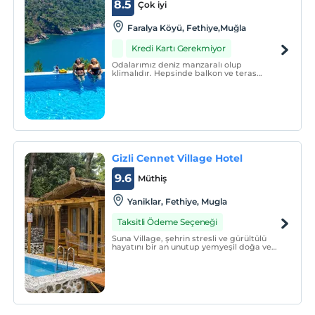
8.5
Çok iyi
Faralya Köyü, Fethiye,Muğla
Kredi Kartı Gerekmiyor
Odalarımız deniz manzaralı olup
klimalıdır. Hepsinde balkon ve teras
mevcuttur. Restoranımız deniz
manzaralıdır.
Gizli Cennet Village Hotel
9.6
Müthiş
Yaniklar, Fethiye, Mugla
Taksitli Ödeme Seçeneği
Suna Village, şehrin stresli ve gürültülü
hayatını bir an unutup yemyeşil doğa ve
tertemiz oksijeni ile siz değerli
konuklarımızın hizmetinde olacaktır.