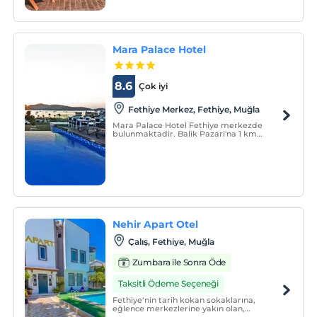
Mara Palace Hotel
8.6
Çok iyi
Fethiye Merkez, Fethiye, Muğla
Mara Palace Hotel Fethiye merkezde
bulunmaktadir. Balik Pazari'na 1 km
mesafede, Fethiye Kordon'a 150 metre
yürüyüs mesafesindedir.
Nehir Apart Otel
Çalış, Fethiye, Muğla
Zumbara ile Sonra Öde
Taksitli Ödeme Seçeneği
Fethiye‘nin tarih kokan sokaklarına,
eğlence merkezlerine yakın olan,