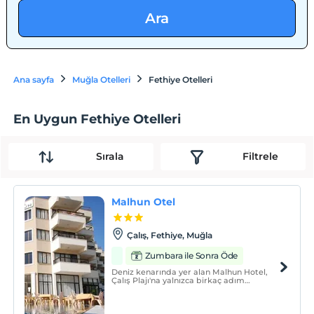
Ara
Ana sayfa
Muğla Otelleri
Fethiye Otelleri
En Uygun Fethiye Otelleri
Sırala
Filtrele
Malhun Otel
Çalış, Fethiye, Muğla
Zumbara ile Sonra Öde
Deniz kenarında yer alan Malhun Hotel,
Çalış Plajı'na yalnızca birkaç adım
uzaklıktadır. Aile tarafından işletilen bu
otel, 2 açık yüzme havuzu, çocuk havuzu,
fitness merkezi ve spa tesisleriyle