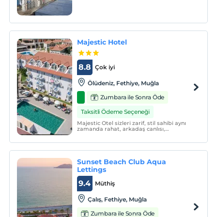
hizmetinizdedir. Tüm odalar deniz
manzaralıdır.
Majestic Hotel
8.8
Çok iyi
Ölüdeniz, Fethiye, Muğla
Zumbara ile Sonra Öde
Taksitli Ödeme Seçeneği
Majestic Otel sizleri zarif, stil sahibi aynı
zamanda rahat, arkadaş canlısı,
formalitelerden uzak bir tatil ortamına
çağırıyor. Otelimiz huzur dolu bir tatil
arayışında olan herkes için özenle
tasarlanmıştır.
Sunset Beach Club Aqua
Lettings
9.4
Müthiş
Çalış, Fethiye, Muğla
Zumbara ile Sonra Öde