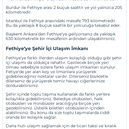
Burdur
ile Fethiye arası 2 buçuk saattir ve yol yalnızca 205
kilometredir.
İstanbul ile Fethiye arasındaki mesafe 793 kilometredir.
Bu da yaklaşık 8 buçuk saatlik bir yolculuğa tekabül eder.
Başkent Ankara’dan Fethiye'ye geliyorsanız da yaklaşık
630 kilometrelik bir mesafenin ardından ulaşabilirsiniz.
Fethiye’ye Şehir İçi Ulaşım İmkanı
Fethiye’ye farklı illerden ulaşım kolaylığı olduğu gibi şehir
içi ulaşımı da oldukça rahattır. Gezilecek birçok yeri
olması sebebiyle sizlere farklı ulaşım imkanları sunulur.
Fetiye'de yer alan koy ve limanlara yürüyerek
gidebileceğiniz noktalar vardır. Dilerseniz bisikletle
dilerseniz de yürüyerek temiz havayı ciğerlerinize
doldurabilirsiniz.
Şehir içinde toplu taşıma kullanarak da farklı yerlere
kolaylıkla gidebilirsiniz. Belediye otobüsleri, halk
otobüsleri ve minibüsler aracılığıyla birçok yeri
gezebilirsiniz. Üstelik biletleri otobüslerin içinden
alabilirsiniz. Bu konu da size toplu taşımalarda ciddi
oranda bir kolaylık sağlar.
Daha hızlı ulaşım sağlamak için de ticari taksi ve kiralık