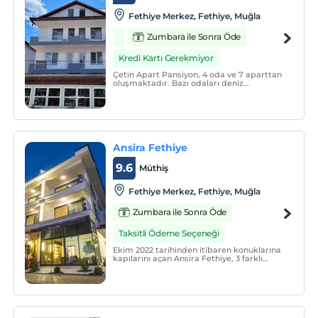
Fethiye Merkez, Fethiye, Muğla
Zumbara ile Sonra Öde
Kredi Kartı Gerekmiyor
Çetin Apart Pansiyon, 4 oda ve 7 aparttan
oluşmaktadır. Bazı odaları deniz
manzaralı olup tüm konaklama
birimlerinde klima bulunmaktadır.
Ansira Fethiye
9.6
Müthiş
Fethiye Merkez, Fethiye, Muğla
Zumbara ile Sonra Öde
Taksitli Ödeme Seçeneği
Ekim 2022 tarihinden itibaren konuklarına
kapılarını açan Ansira Fethiye, 3 farklı
konseptte düzenlenmiş, tamamı deniz
manzaralı, sade, şık ve konforlu 12 odası ile
konuklarına hizmet vermektedir.