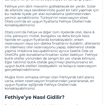
Fethiye yılın dört mevsimi gidilebilecek bir yerdir. Sizler
de ailenizle veya sevdiklerinizle güzel bir tatil yapmak için
bu nadide ilçede yer alan konaklama işletmelerinden
yerinizi ayırabilirsiniz. Türkiye’nin rezervasyon sitesi
Otelz.com'da en uygun fiyatlarla Fethiye Otelleri'nde
konaklayabilirsiniz.
Otelz.com'da Fetiye ve diğer tüm ilçelerde otel, daire &
villa
,
pansiyon
,
motel
,
bungalov
ve daha birçok tesis
tipinde en uygun fiyatlarda konaklayabilir,
erken
rezervasyon
veya
son dakika fırsatlarını
bulabilir, dilerseniz
ön ödemesiz otel rezervasyonu
yapıp, ödemenizi otelde
yapma imkânına kavuşabilirsiniz ayrıca
Saatlik Oda
ve
OtelOfis
gibi konaklama fırsatları sizleri bekliyor. Fethiye
butik oteller yönünden de zengin bir yer olarak biliniyor.
Eğer tatilinizi butik otelde geçirmeyi planlıyorsanız en
uygun butik otelleri listeleyebilir ve kolayca rezervasyon
gerçekleştirebilirsiniz.
Muğla ilinin olmazsa olmazı olan Fethiye'de tatil planız
varsa, erken rezervasyon fırsatlarından yararlanarak, en
uygun fiyatlar eşliğinde
Fethiye Otelleri
'nde
konaklayabilirsiniz.
Fethiye’ye Nasıl Gidilir?