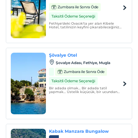
Zumbara ile Sonra Öde
Taksitli Ödeme Seçeneği
Fethiye'deki Ovacık'ta yer alan Kibele
Hotel, tatilinizin keyfini çıkarabileceğiniz
sakin ve huzurlu bir tesistir. Otelde açık
yüzme havuzu, 24 saat resepsiyon hizmeti
ve ortak alanlarda ücretsiz Wi-Fi erişimi
sunulmaktadır.
Şövalye Otel
Şovalye Adası, Fethiye, Mugla
Zumbara ile Sonra Öde
Taksitli Ödeme Seçeneği
Bir adada olmak… Bir adada tatil
yapmak… Üstelik küçücük, bir ucundan
diğer ucuna 15-20 dakikada
yürüyebileceğiniz bir adada… 14 odalı
bembeyaz, küçük bir otelde, Otel
Şövalye’de, sadece 74 adet evin yer aldığı
o adada, tatiliniz süresince adanın sınırlı
Kabak Manzara Bungalow