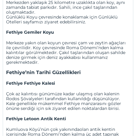
Merkezden yaklaşık 25 kilometre uzaklıkta olan koy, aynı
zamanda tabiat parkıdır. Sahili, ince çakıl taşlarından
oluşmaktadır.
Günlüklü Koyu çevresinde konaklamak için
Günlüklü
Otelleri
sayfamızı ziyaret edebilirsiniz.
Fethiye Gemiler Koyu
Merkeze yakın olan koyun çevresi çam ve zeytin ağaçları
ile çevrilidir. Koy çevresinde Roma Dönemi’nden kalma
kalıntılar görülmektedir. Çakıl taşlarından oluşan sahilde
denize girmek için deniz ayakkabısı kullanmanız
gerekmektedir.
Fethiye’nin Tarihi Güzellikleri
Fethiye Fethiye Kalesi
Çok az kalıntısı günümüze kadar ulaşmış olan kalenin
Rodos Şövalyeleri tarafından kullanıldığı düşünülüyor.
Kale genellikle mükemmel Fethiye manzarasını gözler
önüne serdiği için sık ziyaret edilen noktalardan birisi.
Fethiye Letoon Antik Kenti
Kumluova Köyü’nün çok yakınındaolan antik kentin
içerisinde Roma Dönemi’nden kalma üç adet tapınak