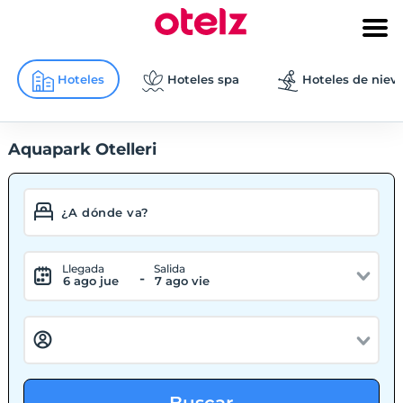
Hoteles
Hoteles spa
Hoteles de niev
Aquapark Otelleri
Llegada
Salida
-
6 ago jue
7 ago vie