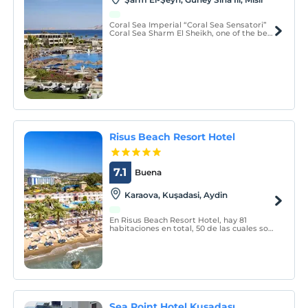
Coral Sea Imperial “Coral Sea Sensatori”
Coral Sea Sharm El Sheikh, one of the best
Sharm El Sheikh luxury hotels, and a
comprehensive resort that comes with all
the possible attractions in one place,
complete with presenting them in the
most professiona
Risus Beach Resort Hotel
7.1
Buena
Karaova, Kuşadasi, Aydin
En Risus Beach Resort Hotel, hay 81
habitaciones en total, 50 de las cuales son
estándar (40 con vista al mar-piscina-
jardín), 5 exclusivas con vista al mar, 6 de
lujo con vista al mar y 13 panorámicas
(mar-piscina-vista al jardín) ) y 7 de ellas
con vis
Sea Point Hotel Kuşadası