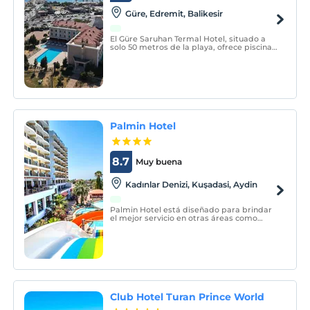
Güre, Edremit, Balikesir
El Güre Saruhan Termal Hotel, situado a
solo 50 metros de la playa, ofrece piscinas
cubiertas y al aire libre, un centro de spa y
conexión Wi-Fi gratuita. El hotel ofrece
habitaciones con aire acondicionado y TV
vía satélite.
Palmin Hotel
8.7
Muy buena
Kadınlar Denizi, Kuşadasi, Aydin
Palmin Hotel está diseñado para brindar
el mejor servicio en otras áreas como
viajes de negocios, viajes en grupo,
organización de bodas y eventos de
conferencias, así como a los huéspedes
que viajan por motivos de vacaciones.
Club Hotel Turan Prince World