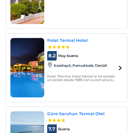
within Naama Bay. It has a private beach,
5 swimming pools, and offers air-
conditioned rooms with satellite TV.
Polat Termal Hotel
8.2
Muy buena
Karahayıt, Pamukkale, Denizli
Polat Thermal Hotel Denizli le ha estado
sirviendo desde 1989 con su estructura
moderna y magnífica, cubierta de árboles
verdes integrados con la naturaleza. Fue
restaurado en 1995, 2002 y 2008 para
brindar un mejor servicio a nuestros
huéspedes.
Güre Saruhan Termal Otel
7.7
Buena