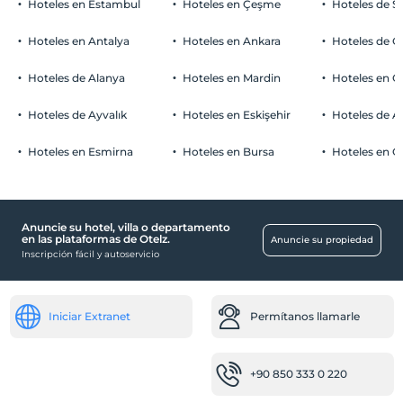
Hoteles en Estambul
Hoteles en Çeşme
Hoteles de S
Hoteles en Antalya
Hoteles en Ankara
Hoteles de Ö
Hoteles de Alanya
Hoteles en Mardin
Hoteles en 
Hoteles de Ayvalık
Hoteles en Eskişehir
Hoteles de 
Hoteles en Esmirna
Hoteles en Bursa
Hoteles en C
Anuncie su hotel, villa o departamento
en las plataformas de Otelz.
Anuncie su propiedad
Inscripción fácil y autoservicio
Iniciar Extranet
Permítanos llamarle
+90 850 333 0 220