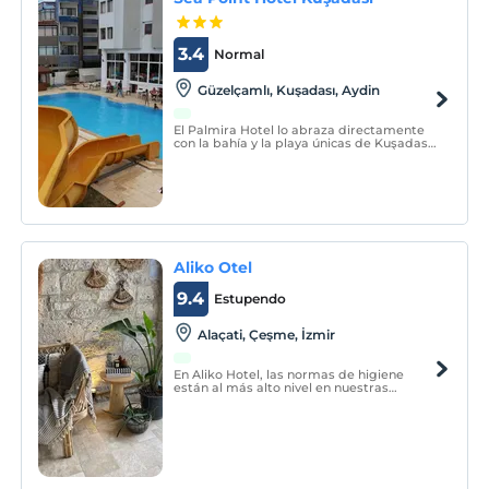
3.4
Normal
Güzelçamlı, Kuşadası, Aydin
El Palmira Hotel lo abraza directamente
con la bahía y la playa únicas de Kuşadası
Güzelçamlı.
Aliko Otel
9.4
Estupendo
Alaçati, Çeşme, İzmir
En Aliko Hotel, las normas de higiene
están al más alto nivel en nuestras
instalaciones y puedes pasar un rato
agradable en un ambiente agradable
donde puedes sentirte cómodo.