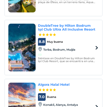
playa de Éfeso, en un terreno llano, Aqua
Fantasy Aquapark Hotel & amp; El spa da
la bienvenida a sus huéspedes en un
concepto de todo incluido.
DoubleTree by Hilton Bodrum
Işıl Club Ultra All Inclusive Resort
8.8
Muy buena
Torba, Bodrum, Muğla
Siéntase en DoubleTree by Hilton Bodrum
Işıl Club Resort, que se encuentra en una
amplia zona verde y tiene una playa con
bandera azul. lo redescubrirás.
Algora Halal Hotel
7.0
Buena
Konakli, Alanya, Antalya