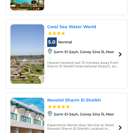
Coral Sea Water World
5.0
Normal
Şarm El-Şeyh, Güney Sina İli, Mısır
Heaven located just 15 minutes away from
Sharm El Sheikh International Airport, and
quietly nestled on the Red Sea facing Tiran
Island in a real-dream world; It is our Coral
Sea Waterworld the first choice for
families & adventure seekers and a
beautiful
Novotel Sharm El Sheikh
Şarm El-Şeyh, Güney Sina İli, Mısır
Experience World-class Service at Hotel
Novotel Sharm El-Sheikh Located in
Sharm El-Sheikh, this hotel is located