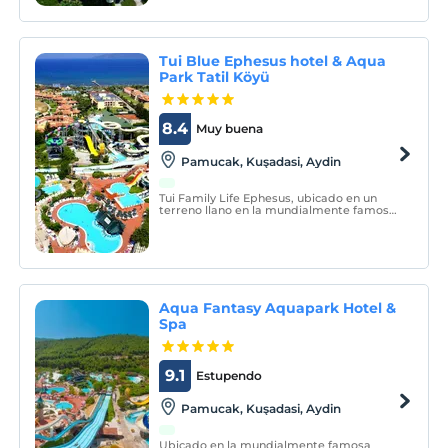
de las vacaciones en cuanto a la ciudad y
su ubicación.
Tui Blue Ephesus hotel & Aqua
Park Tatil Köyü
8.4
Muy buena
Pamucak, Kuşadasi, Aydin
Tui Family Life Ephesus, ubicado en un
terreno llano en la mundialmente famosa
playa de Éfeso, da la bienvenida a sus
huéspedes en un concepto todo incluido.
Aqua Fantasy Aquapark Hotel &
Spa
9.1
Estupendo
Pamucak, Kuşadasi, Aydin
Ubicado en la mundialmente famosa