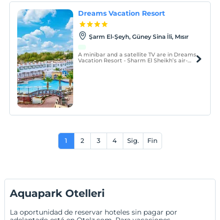
Dreams Vacation Resort
Şarm El-Şeyh, Güney Sina İli, Mısır
A minibar and a satellite TV are in Dreams
Vacation Resort - Sharm El Sheikh’s air-
conditioned rooms. The bright rooms
come with an en suite bathroom with a
hairdryer.
1
2
3
4
Sig.
Fin
Aquapark Otelleri
La oportunidad de reservar hoteles sin pagar por
adelantado está en Otelz.com. Para vacaciones