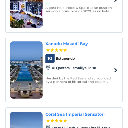
Algora Halal Hotel & Spa, que se puso en
servicio a principios de 2020, es un hotel
familiar todo incluido sin alcohol.
Xanadu Makadi Bay
10
Estupendo
Al Qantara, İsmailiye, Mısır
Nestled by the Red Sea and surrounded
by a plethora of historical and tourist
attractions, Xanadu Makadi Bay in
Hurghada, Egypt is the epitome of luxury
and comfort.
Coral Sea Imperial Sensatori
Şarm El-Şeyh, Güney Sina İli, Mısır