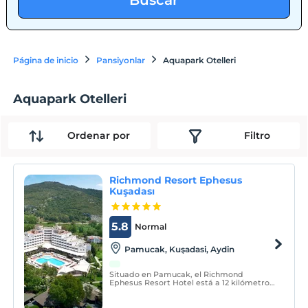
Buscar
Página de inicio
Pansiyonlar
Aquapark Otelleri
Aquapark Otelleri
Ordenar por
Filtro
Richmond Resort Ephesus
Kuşadası
5.8
Normal
Pamucak, Kuşadasi, Aydin
Situado en Pamucak, el Richmond
Ephesus Resort Hotel está a 12 kilómetros
del centro de Kuşadasi ya 70 kilómetros
del aeropuerto Izmir Adnan Menderes. Se
encuentra en el balneario indispensable