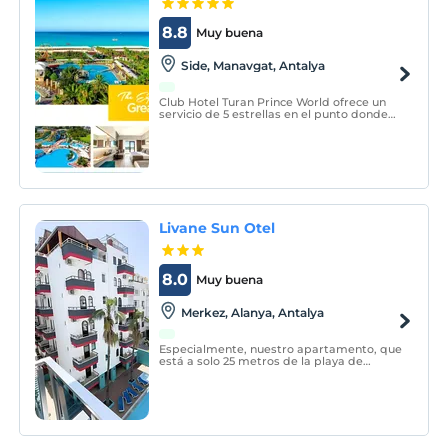
8.8
Muy buena
Side, Manavgat, Antalya
Club Hotel Turan Prince World ofrece un
servicio de 5 estrellas en el punto donde
las cálidas arenas de Side se encuentran
con el mar en Antalya, una de las ciudades
más bellas del Mediterráneo, con su
sistema todo incluido.
Livane Sun Otel
8.0
Muy buena
Merkez, Alanya, Antalya
Especialmente, nuestro apartamento, que
está a solo 25 metros de la playa de
Cleopatra, es uno de los hoteles más
baratos y de calidad de Alanya.