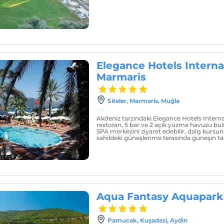
Elegance Hotels Interna
Marmaris
Siteler, Marmaris, Muğla
Akdeniz tarzındaki Elegance Hotels Interna
restoran, 5 bar ve 2 açık yüzme havuzu bu
SPA merkezini ziyaret edebilir, dalış kursuna
sahildeki güneşlenme terasında güneşin tadın
Aqua Fantasy Aquapark 
Pamucak, Kuşadasi, Aydin