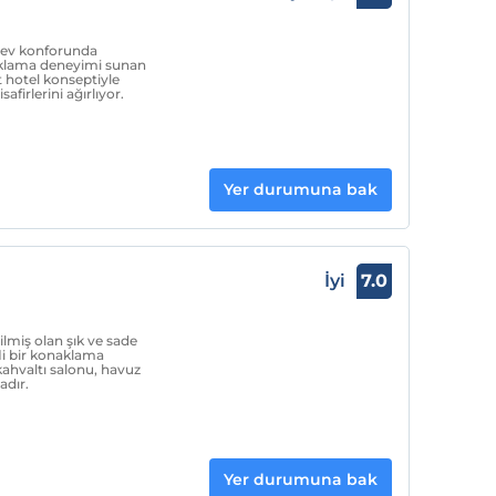
le ev konforunda
naklama deneyimi sunan
hotel konseptiyle
firlerini ağırlıyor.
Yer durumuna bak
İyi
7.0
lmiş olan şık ve sade
fli bir konaklama
ahvaltı salonu, havuz
adır.
Yer durumuna bak