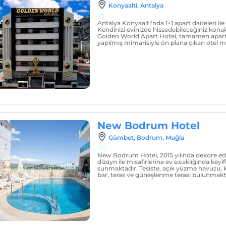
Konyaalti, Antalya
Antalya Konyaaltı'nda 1+1 apart daireleri i
Kendinizi evinizde hissedebileceğiniz ko
Golden World Apart Hotel, tamamen apart 
yapılmış mimarisiyle ön plana çıkan otel misa
New Bodrum Hotel
Gümbet, Bodrum, Muğla
New Bodrum Hotel, 2015 yılında dekore edi
dizayn ile misafirlerine ev sıcaklığında keyi
sunmaktadır. Tesiste, açık yüzme havuzu, k
bar, teras ve güneşlenme terası bulunmakt