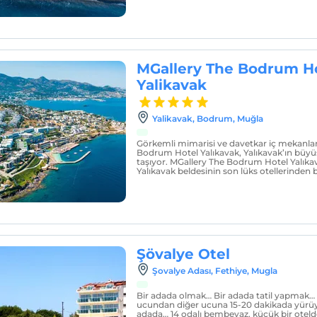
MGallery The Bodrum H
Yalikavak
Yalikavak, Bodrum, Muğla
Görkemli mimarisi ve davetkar iç mekanları
Bodrum Hotel Yalıkavak, Yalıkavak’ın büy
taşıyor. MGallery The Bodrum Hotel Yalık
Yalıkavak beldesinin son lüks otellerinden bi
Şövalye Otel
Şovalye Adası, Fethiye, Mugla
Bir adada olmak… Bir adada tatil yapmak… 
ucundan diğer ucuna 15-20 dakikada yürüye
adada… 14 odalı bembeyaz, küçük bir otelde