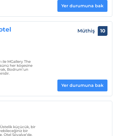
Yer durumuna bak
otel
Müthiş
10
 ile MGallery The
üsünü her köşesine
avak, Bodrum’un
ridir.
Yer durumuna bak
Üstelik küçücük, bir
bileceğiniz bir
, Otel Şövalye’de,