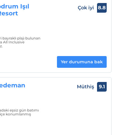
drum Işıl
Çok iyi
8.8
Resort
 bayraklı plajı bulunan
 All Inclusive
z.
Yer durumuna bak
Dedeman
Müthiş
9.1
ki eşsiz gün batımı
iç içe konumlanmış