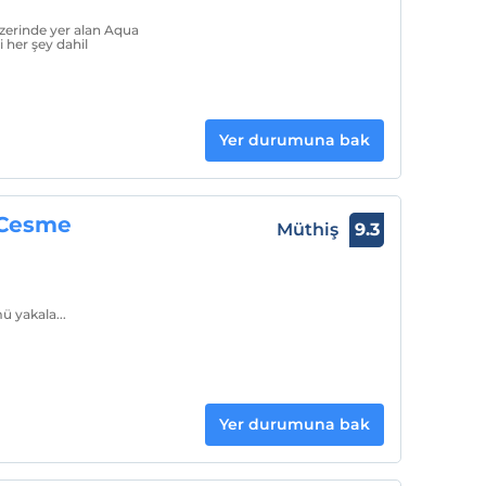
üzerinde yer alan Aqua
 her şey dahil
Yer durumuna bak
 Cesme
Müthiş
9.3
 yakala...
Yer durumuna bak