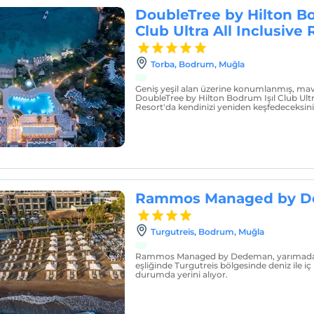
DoubleTree by Hilton Bo
Club Ultra All Inclusive 
Torba, Bodrum, Muğla
Geniş yeşil alan üzerine konumlanmış, mavi
DoubleTree by Hilton Bodrum Işıl Club Ultra
Resort'da kendinizi yeniden keşfedeceksini
Rammos Managed by 
Turgutreis, Bodrum, Muğla
Rammos Managed by Dedeman, yarımadada
eşliğinde Turgutreis bölgesinde deniz ile 
durumda yerini alıyor.