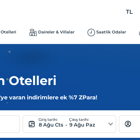
TL
Otelleri
Daireler & Villalar
Saatlik Odalar
 Otelleri
ye varan indirimlere ek %7 ZPara!
Giriş tarihi
Çıkış tarihi
8 Ağu Cts
-
9 Ağu Paz