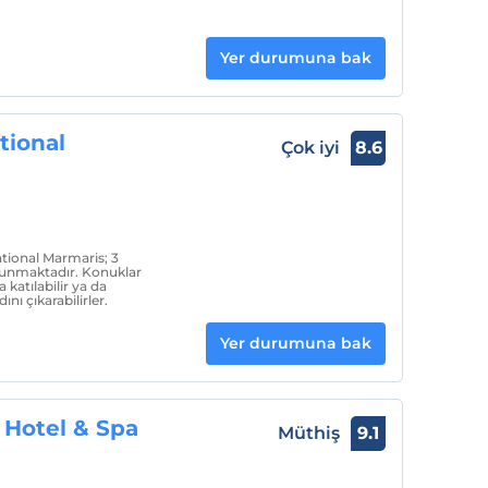
Yer durumuna bak
tional
Çok iyi
8.6
tional Marmaris; 3
lunmaktadır. Konuklar
 katılabilir ya da
ı çıkarabilirler.
Yer durumuna bak
Hotel & Spa
Müthiş
9.1