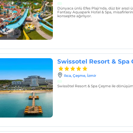
Dünyaca ünlü Efes Plajı'nda, düz bir arazi 
Fantasy Aquapark Hotel & Spa, misafirlerini
konseptte ağırlıyor.
Swissotel Resort & Spa
Ilıca, Çeşme, İzmir
Swissôtel Resort & Spa Çeşme ile dönüşümü