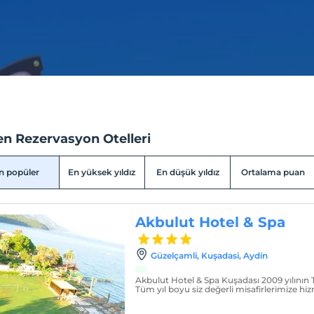
en Rezervasyon Otelleri
n popüler
En yüksek yıldız
En düşük yıldız
Ortalama puan
Akbulut Hotel & Spa
Güzelçamli, Kuşadasi, Aydin
Akbulut Hotel & Spa Kuşadası 2009 yılının
Tüm yıl boyu siz değerli misafirlerimize hi