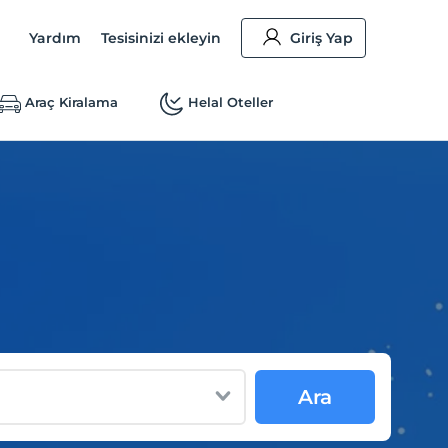
Yardım
Tesisinizi ekleyin
Giriş Yap
Araç Kiralama
Helal Oteller
Ara