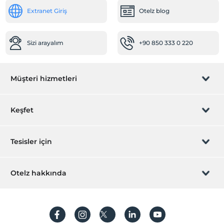
Extranet Giriş
Otelz blog
Sizi arayalım
+90 850 333 0 220
Müşteri hizmetleri
Rezervasyon yönet
Keşfet
Sizi arayalım
Hediye Kart
Tesisler için
İştirak olun
ZPara Nedir?
Hemen tesisinizi ekleyin
Otelz hakkında
İletişim
Üye girişi
Villa/Daire ekleyin
Hakkımızda
Sıkça sorulan sorular
Hesap oluştur