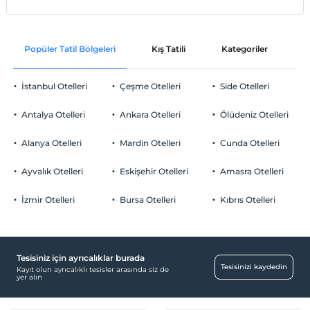
Popüler Tatil Bölgeleri
Kış Tatili
Kategoriler
P
İstanbul Otelleri
Çeşme Otelleri
Side Otelleri
Antalya Otelleri
Ankara Otelleri
Ölüdeniz Otelleri
Alanya Otelleri
Mardin Otelleri
Cunda Otelleri
Ayvalık Otelleri
Eskişehir Otelleri
Amasra Otelleri
İzmir Otelleri
Bursa Otelleri
Kıbrıs Otelleri
Tesisiniz için ayrıcalıklar burada
Tesisinizi kaydedin
Kayıt olun ayrıcalıklı tesisler arasında siz de
yer alın