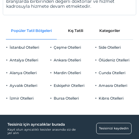
branşlarda birbirinden değerli doktorlar ve hizmet
kadrosuyla hizmete devam etmektedir.
Popüler Tatil Bölgeleri
Kış Tatili
Kategoriler
P
İstanbul Otelleri
Çeşme Otelleri
Side Otelleri
Antalya Otelleri
Ankara Otelleri
Ölüdeniz Otelleri
Alanya Otelleri
Mardin Otelleri
Cunda Otelleri
Ayvalık Otelleri
Eskişehir Otelleri
Amasra Otelleri
İzmir Otelleri
Bursa Otelleri
Kıbrıs Otelleri
Tesisiniz için ayrıcalıklar burada
Tesisinizi kaydedin
Kayıt olun ayrıcalıklı tesisler arasında siz de
yer alın