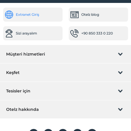
Extranet Giriş
Otelz blog
Sizi arayalım
+90 850 333 0 220
Müşteri hizmetleri
Rezervasyon yönet
Keşfet
Sizi arayalım
Hediye Kart
Tesisler için
İştirak olun
ZPara Nedir?
Hemen tesisinizi ekleyin
Otelz hakkında
İletişim
Üye girişi
Villa/Daire ekleyin
Hakkımızda