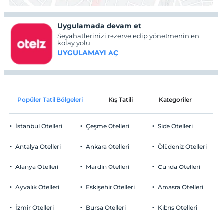
Uygulamada devam et
Seyahatlerinizi rezerve edip yönetmenin en
kolay yolu
UYGULAMAYI AÇ
Popüler Tatil Bölgeleri
Kış Tatili
Kategoriler
P
İstanbul Otelleri
Çeşme Otelleri
Side Otelleri
Antalya Otelleri
Ankara Otelleri
Ölüdeniz Otelleri
Alanya Otelleri
Mardin Otelleri
Cunda Otelleri
Ayvalık Otelleri
Eskişehir Otelleri
Amasra Otelleri
İzmir Otelleri
Bursa Otelleri
Kıbrıs Otelleri