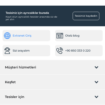
Tesisiniz için ayrıcalıklar burada
Tesisinizi kaydedin
Kayıt olun ayrıcalıklı tesisler arasında siz de
yer alın
Extranet Giriş
Otelz blog
Sizi arayalım
+90 850 333 0 220
Müşteri hizmetleri
Rezervasyon yönet
Keşfet
Sizi arayalım
Hediye Kart
Tesisler için
İştirak olun