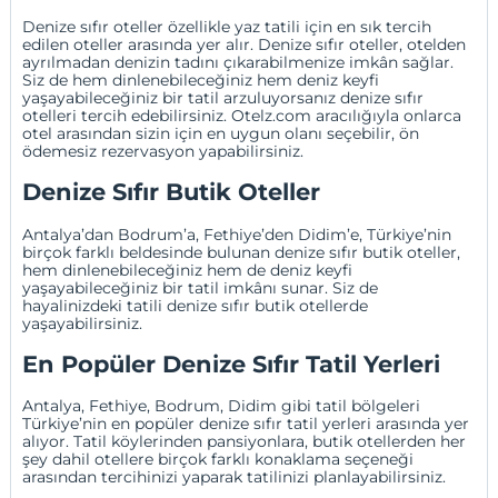
Denize sıfır oteller özellikle yaz tatili için en sık tercih
edilen oteller arasında yer alır. Denize sıfır oteller, otelden
ayrılmadan denizin tadını çıkarabilmenize imkân sağlar.
Siz de hem dinlenebileceğiniz hem deniz keyfi
yaşayabileceğiniz bir tatil arzuluyorsanız denize sıfır
otelleri tercih edebilirsiniz. Otelz.com aracılığıyla onlarca
otel arasından sizin için en uygun olanı seçebilir, ön
ödemesiz rezervasyon yapabilirsiniz.
Denize Sıfır Butik Oteller
Antalya’dan Bodrum’a, Fethiye’den Didim’e, Türkiye’nin
birçok farklı beldesinde bulunan denize sıfır butik oteller,
hem dinlenebileceğiniz hem de deniz keyfi
yaşayabileceğiniz bir tatil imkânı sunar. Siz de
hayalinizdeki tatili denize sıfır butik otellerde
yaşayabilirsiniz.
En Popüler Denize Sıfır Tatil Yerleri
Antalya
,
Fethiye
,
Bodrum
,
Didim
gibi tatil bölgeleri
Türkiye’nin en popüler denize sıfır tatil yerleri arasında yer
alıyor. Tatil köylerinden pansiyonlara, butik otellerden her
şey dahil otellere birçok farklı konaklama seçeneği
arasından tercihinizi yaparak tatilinizi planlayabilirsiniz.