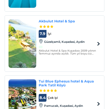
bölgesinde, denize sıfır konumda bulunan
Concorde De Luxe Resort, adını ve
konseptini Concorde uçaklarından alan
tematik bir oteldir.
Akbulut Hotel & Spa
7.9
İyi
Güzelçamli, Kuşadasi, Aydin
Akbulut Hotel & Spa Kuşadası 2009 yılının
Temmuz ayında açıldı. Tüm yıl boyu siz
değerli misafirlerimize hizmet vermek için
hazır.
Tui Blue Ephesus hotel & Aqua
Park Tatil Köyü
8.4
Çok iyi
Pamucak, Kuşadasi, Aydin