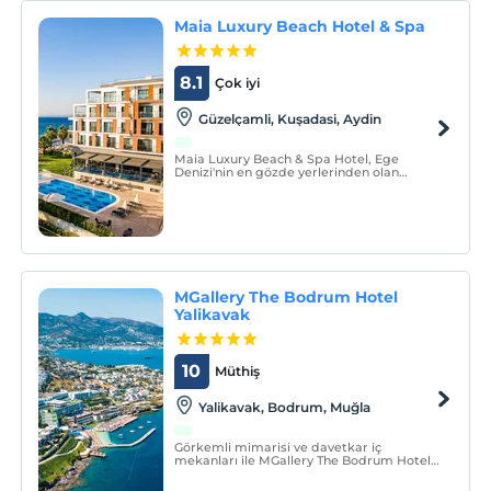
Maia Luxury Beach Hotel & Spa
8.1
Çok iyi
Güzelçamli, Kuşadasi, Aydin
Maia Luxury Beach & Spa Hotel, Ege
Denizi'nin en gözde yerlerinden olan
Kuşadası'nda bulunmaktadır.
MGallery The Bodrum Hotel
Yalikavak
10
Müthiş
Yalikavak, Bodrum, Muğla
Görkemli mimarisi ve davetkar iç
mekanları ile MGallery The Bodrum Hotel
Yalıkavak, Yalıkavak’ın büyüsünü her
köşesine taşıyor. MGallery The Bodrum