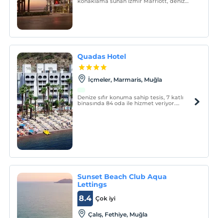
konaklama sunan İzmir Marriott, deniz
manzaralı odalarında misafirlerini
ağırlıyor. Terasta sonsuzluk havuzu ve SPA
gibi olanaklara sahip olan İzmir Marriott,
size harika bir tatilin kapılarını açıyor.
Quadas Hotel
İçmeler, Marmaris, Muğla
Denize sıfır konuma sahip tesis, 7 katlı
binasında 84 oda ile hizmet veriyor.
Konforlu odalarda; LCD TV, duş, split
klima, ücretsiz internet erişimi gibi
olanaklar sunuluyor.
Sunset Beach Club Aqua
Lettings
8.4
Çok iyi
Çalış, Fethiye, Muğla