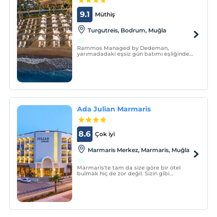
9.1
Müthiş
Turgutreis, Bodrum, Muğla
Rammos Managed by Dedeman,
yarımadadaki eşsiz gün batımı eşliğinde
Turgutreis bölgesinde deniz ile iç içe
konumlanmış durumda yerini alıyor.
Ada Julian Marmaris
8.6
Çok iyi
Marmaris Merkez, Marmaris, Muğla
Marmaris'te tam da size göre bir otel
bulmak hiç de zor değil. Sizin gibi
gezginler için harika bir seçenek olan Ada
Julian'a hoşgeldiniz.