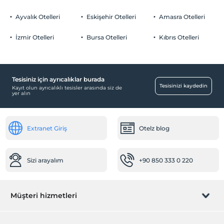
Ayvalık Otelleri
Eskişehir Otelleri
Amasra Otelleri
İzmir Otelleri
Bursa Otelleri
Kıbrıs Otelleri
Tesisiniz için ayrıcalıklar burada
Tesisinizi kaydedin
Kayıt olun ayrıcalıklı tesisler arasında siz de
yer alın
Extranet Giriş
Otelz blog
Sizi arayalım
+90 850 333 0 220
Müşteri hizmetleri
Rezervasyon yönet