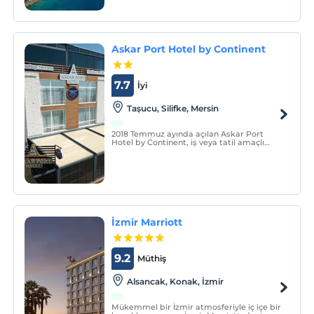
Hotel Yalıkavak, Bodrum’un Yalıkavak
beldesinin son lüks otellerinden biridir.
Askar Port Hotel by Continent
7.7
İyi
Taşucu, Silifke, Mersin
2018 Temmuz ayında açılan Askar Port
Hotel by Continent, iş veya tatil amaçlı
seyahatlerde bulunanlar için mükemmel
merkezi konumuyla arzuladığınız tüm
rahatlığı sunmaktadır.
İzmir Marriott
9.2
Müthiş
Alsancak, Konak, İzmir
Mükemmel bir İzmir atmosferiyle iç içe bir