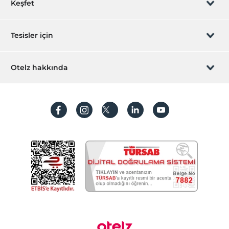
Keşfet
Sizi arayalım
Hediye Kart
Tesisler için
İştirak olun
ZPara Nedir?
Hemen tesisinizi ekleyin
Otelz hakkında
İletişim
Üye girişi
Villa/Daire ekleyin
Hakkımızda
Sıkça sorulan sorular
Hesap oluştur
Sürdürülebilirlik
Kişisel Verilerin Korunması
Koşullar ve şartlar
İşlem rehberi
Aydınlatma metni
Gizlilik politikaları