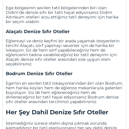
Ege bölgesinin sevilen tatil bölgelerinden biri olan
Didim’de denize sıfır bir tatil hayal ediyorsanız
Didim
Altınkum otelleri
arzu ettiğiniz tatil deneyimi için harika
bir seçim olabilir.
Alaçatı Denize Sıfır Oteller
Eğlenceyi ve deniz keyfini bir arada yaşamak isteyenlerin
tercihi
Alaçatı
, sörf yapmayı sevenler için de harika bir
lokasyon. Siz de hem sörf yapabileceğiniz hem de
eğlencenin tadına varabileceğiniz bir tatil deneyimi için
Alaçatı denize sıfır oteller arasından size uygun olanı
seçebilirsiniz.
Bodrum Denize Sıfır Oteller
Ege’nin en sevilen tatil lokasyonlarından biri olan Bodrum,
hem harika koyları hem de eğlence mekanlarıyla gelenleri
büyülüyor. Siz de hem eğleneceğiniz hem de
dinleneceğiniz bir tatil hayal ediyorsanız Bodrum denize
sıfır oteller arasından tercihinizi yapabilirsiniz.
Her Şey Dahil Denize Sıfır Oteller
İstemediğiniz sürece otelin dışına çıkmak zorunda
kalmadığınız bir tatil planlıyorsanız her şey dahil denize