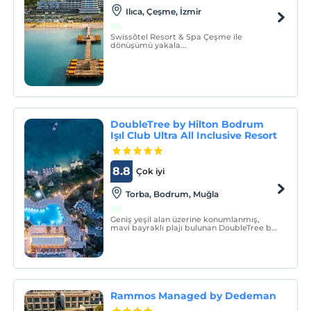
Ilıca, Çeşme, İzmir
Swissôtel Resort & Spa Çeşme ile
dönüşümü yakala...
DoubleTree by Hilton Bodrum
Işıl Club Ultra All Inclusive Resort
8.8
Çok iyi
Torba, Bodrum, Muğla
Geniş yeşil alan üzerine konumlanmış,
mavi bayraklı plajı bulunan DoubleTree by
Hilton Bodrum Işıl Club Ultra All Inclusive
Resort'da kendinizi yeniden
keşfedeceksiniz.
Rammos Managed by Dedeman