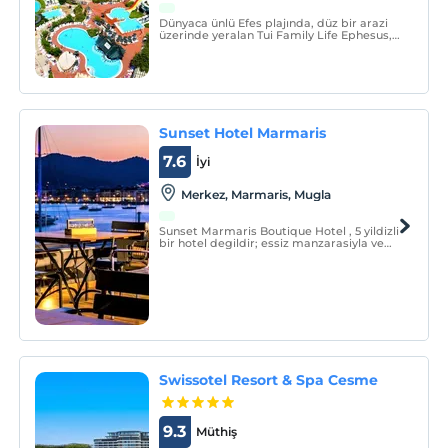
Dünyaca ünlü Efes plajında, düz bir arazi
üzerinde yeralan Tui Family Life Ephesus,
misafirlerini her şey dahil konseptte
ağırlıyor.
Sunset Hotel Marmaris
7.6
İyi
Merkez, Marmaris, Mugla
Sunset Marmaris Boutique Hotel , 5 yildizli
bir hotel degildir; essiz manzarasiyla ve
gökyüzünün tüm nimetleriyle adeta 5000
yildizli bir butik hotel olarak Marmaris’in
en güzel konumunda yer alir..
Swissotel Resort & Spa Cesme
9.3
Müthiş