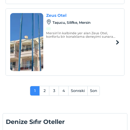
Zeus Otel
Taşucu, Silifke, Mersin
Mersin’in kalbinde yer alan Zeus Otel,
konforlu bir konaklama deneyimi sunarak
misafirlerini ağırlamaktan mutluluk duyar.
Modern tasarımı ve şık iç mekanlarıyla
dikkat çeken otelimiz, hem dinlenmek
hem de eğlenmek isteyenler için
mükemmel bir seçenektir.
1
2
3
4
Sonraki
Son
Denize Sıfır Oteller