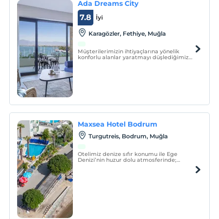
Ada Dreams City
7.8
İyi
Karagözler, Fethiye, Muğla
Müşterilerimizin ihtiyaçlarına yönelik
konforlu alanlar yaratmayı düşlediğimiz
Ada Dreams konaklama seçeneklerimiz
ile sizlere rüyalarınızdaki tatili keşfetmeniz
için birinci sınıf alternatifler sunmayı
hedefliyoruz.
Maxsea Hotel Bodrum
Turgutreis, Bodrum, Muğla
Otelimiz denize sıfır konumu ile Ege
Denizi’nin huzur dolu atmosferinde;
güneşin, denizin, eğlencenin ve lezzetli
yemeklerin tadına varacağınız,
hafızalarınıza kazınacak bir tatil sizi
bekliyor!