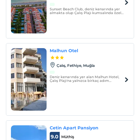
Sunset Beach Club, deniz kenarında yer
almakta olup Çalış Plajı kumsalında özel
alana sahiptir. Tam donanımlı odalarla
hizmet veren tesiste açık yüzme havuzu ve
spa merkezi bulunmaktadır.
Malhun Otel
Çalış, Fethiye, Muğla
Deniz kenarında yer alan Malhun Hotel,
Çalış Plajı'na yalnızca birkaç adım
uzaklıktadır. Aile tarafından işletilen bu
otel, 2 açık yüzme havuzu, çocuk havuzu,
fitness merkezi ve spa tesisleriyle
hizmetinizdedir. Tüm odalar deniz
manzaralıdır.
Cetin Apart Pansiyon
9.0
Müthiş