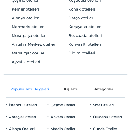
Çeşme otelleri
Kuşadası otelleri
Kemer otelleri
Konak otelleri
Alanya otelleri
Datça otelleri
Marmaris otelleri
Karşıyaka otelleri
Muratpaşa otelleri
Bozcaada otelleri
Antalya Merkez otelleri
Konyaaltı otelleri
Manavgat otelleri
Didim otelleri
Ayvalık otelleri
Popüler Tatil Bölgeleri
Kış Tatili
Kategoriler
P
İstanbul Otelleri
Çeşme Otelleri
Side Otelleri
Antalya Otelleri
Ankara Otelleri
Ölüdeniz Otelleri
Alanya Otelleri
Mardin Otelleri
Cunda Otelleri