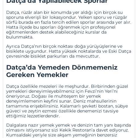
Datça’da Yapılabilecek Sporlar
Datça, rüzâr alan bir konumda yer aldığı için birçok su
sporuna elverişli bir lokasyondur. Yelken sporu ve rüzgâr
sörfü burada en fazla tercih edilen sporlar arasında yer alır.
Hatta ilçede bu sporları öğrenmek için profesyonel
eğitmenlerden destek alabileceğiniz kurslar da
bulunmakta.
Ayrıca Datça’nın birçok noktası doğa yürüyüşlerine ve
bisiklete uygundur. Hatta yüksek noktalarda ve Eski Datça
çevresinde bisiklet parkurları da mevcuttur.
Datça’da Yemeden Dönmemeniz
Gereken Yemekler
Datça özellikle mezeleri ile meşhurdur. Birbirinden güzel
yemekleri deneyimleyebilmeniz için Fevzi’nin Yeri’ni
öneriyoruz. Doğası ile muhteşem bir yemek
deneyimlemenin keyfini sunar. Deniz mahsullerinin
tamamına erişebilirsiniz. Kalamarlı şevketi bostan, sübye
güveci ve zeytin ezmesi özellikle denemenizi tavsiye
ettiğimiz lezzetlerdendir.
Dalgalara nazır yemek yemek ve denizin tam yanı başında
olmasını istiyorsanız sizi Kekik Restoran’a davet ediyoruz.
Kumsaldaki yeriyle size akşam yemeğinin benzersiz