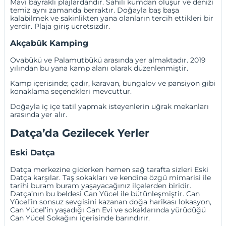
Mavi bayraklı plajlardandır. Sahili kumdan oluşur ve denizi
temiz aynı zamanda berraktır. Doğayla baş başa
kalabilmek ve sakinlikten yana olanların tercih ettikleri bir
yerdir. Plaja giriş ücretsizdir.
Akçabük Kamping
Ovabükü ve Palamutbükü arasında yer almaktadır. 2019
yılından bu yana kamp alanı olarak düzenlenmiştir.
Kamp içerisinde; çadır, karavan, bungalov ve pansiyon gibi
konaklama seçenekleri mevcuttur.
Doğayla iç içe tatil yapmak isteyenlerin uğrak mekanları
arasında yer alır.
Datça’da Gezilecek Yerler
Eski Datça
Datça merkezine giderken hemen sağ tarafta sizleri Eski
Datça karşılar. Taş sokakları ve kendine özgü mimarisi ile
tarihi buram buram yaşayacağınız ilçelerden biridir.
Datça’nın bu beldesi Can Yücel ile bütünleşmiştir. Can
Yücel’in sonsuz sevgisini kazanan doğa harikası lokasyon,
Can Yücel’in yaşadığı Can Evi ve sokaklarında yürüdüğü
Can Yücel Sokağını içerisinde barındırır.