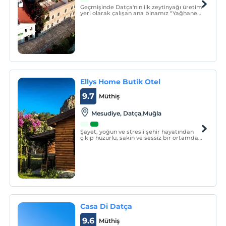
Geçmişinde Datça'nın ilk zeytinyağı üretim
yeri olarak çalışan ana binamız “Yağhane”
adını buradan almış ve önünden geçen
sokağın adının da “Yağhane Sokak” olarak
tanımlanmasını sağlamıştır.
Ellys Home Butik Otel
9.7
Müthiş
Mesudiye, Datça,Muğla
Şayet, yoğun ve stresli şehir hayatından
çıkıp huzurlu, sakin ve sessiz bir ortamda,
bedeninizi ve ruhunuzu dinlendirecek bir
tatil arzuluyorsanız, Datça’nın Mesudiye
köyü doğru bir tercihtir.
Casa Di Datça
9.6
Müthiş