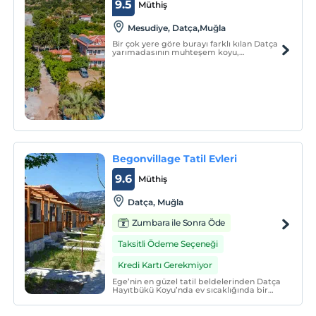
9.5
Müthiş
Mesudiye, Datça,Muğla
Bir çok yere göre burayı farklı kılan Datça
yarımadasının muhteşem koyu,
fesleğenler içinde kaybolmuş bir pansiyon,
burnunuzda deniz kokusu, kulağınızda
dalgaların sesi, bir de sizlerin memnun
kalması için çabalayan çok konuksever
sıcak bir aile.
Begonvillage Tatil Evleri
9.6
Müthiş
Datça, Muğla
Zumbara ile Sonra Öde
Taksitli Ödeme Seçeneği
Kredi Kartı Gerekmiyor
Ege’nin en güzel tatil beldelerinden Datça
Hayıtbükü Koyu’nda ev sıcaklığında bir
tatilin kapılarını açan Begonvillage Tatil
Evleri, yeşillikler arasındaki 20 taş evin
hepsi özel dekore edilmiş odaları ve güler