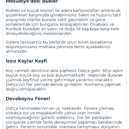
Mesudiye’deki Bükler
Bükleri ve küçük köyleri ile adeta kartpostalları andıracak
güzellikleri karşınızda görebilirsiniz. Sakin ve huzurlu tatil
arayışında olanlar burada vakit geçirebilir ve gece
konaklamak için bungalov kiralayabilirler. Ovabükü ve
Kızılbük buradaki en sakin ve doğa ile baş başa kalıp kafa
dinleyebileceğiniz meskenlerden.
Sizlere tavsiyemiz bu yerlerde uzun süreli konaklama
düşünüyorsanız mutlaka yanınıza deniz ayakkabınızı
almanızdır.
Issız Koylar Keşfi
Koy cenneti denilince akla şüphesiz Datça gelir. 50’yi aşkın
büyük-küçük koy ve bük bulunmaktadır. Hepsinde durarak
yüzmek keyfinizi yerine getirmeye yardımcı olacaktır.
Datça’nın her yerinde denize girilebilir. Kısıtlama yapmak
doğru olmayacaktır.
Deveboynu Feneri
Datça Yarımadası’nın en uç noktasıdır. Fenere çıkması
oldukça zor ve meşakkatlidir yalnız oran inmek
istemeyeceğinizi garanti edebiliriz. Dar bir patikadan
yürüyerek çıkmak farklı deneyimler yaşamayı beraberinde
getirir. Fenerin sonundaki manzara tartışmasız dünyanın