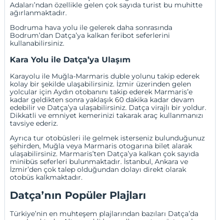
Adaları’ndan özellikle gelen çok sayıda turist bu muhitte
ağırlanmaktadır.
Bodruma hava yolu ile gelerek daha sonrasında
Bodrum’dan Datça’ya kalkan feribot seferlerini
kullanabilirsiniz.
Kara Yolu ile Datça’ya Ulaşım
Karayolu ile Muğla-Marmaris duble yolunu takip ederek
kolay bir şekilde ulaşabilirsiniz.
İzmir
üzerinden gelen
yolcular için
Aydın
otobanını takip ederek Marmaris’e
kadar geldikten sonra yaklaşık 60 dakika kadar devam
edebilir ve Datça’ya ulaşabilirsiniz. Datça virajlı bir yoldur.
Dikkatli ve emniyet kemerinizi takarak araç kullanmanızı
tavsiye ederiz.
Ayrıca tur otobüsleri ile gelmek isterseniz bulunduğunuz
şehirden,
Muğla
veya Marmaris otogarına bilet alarak
ulaşabilirsiniz. Marmaris’ten Datça’ya kalkan çok sayıda
minibüs seferleri bulunmaktadır.
İstanbul
,
Ankara
ve
İzmir’den çok talep olduğundan dolayı direkt olarak
otobüs kalkmaktadır.
Datça’nın Popüler Plajları
Türkiye’nin en muhteşem plajlarından bazıları Datça’da