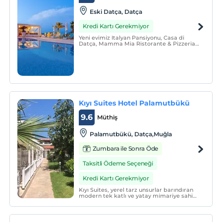
Eski Datça, Datça
Kredi Kartı Gerekmiyor
Yeni evimiz Italyan Pansiyonu, Casa di
Datça, Mamma Mia Ristorante & Pizzeria
ve Mimi Bar eşlik ediyor.
Kıyı Suites Hotel Palamutbükü
9.6
Müthiş
Palamutbükü, Datça,Muğla
Zumbara ile Sonra Öde
Taksitli Ödeme Seçeneği
Kredi Kartı Gerekmiyor
Kıyı Suites, yerel tarz unsurlar barındıran
modern tek katlı ve yatay mimariye sahip
konaklama birimleriyle hizmet
vermektedir. Odalarımız bahçe ve doğa
manzarasına, restoranımız deniz
manzarasına sahiptir.