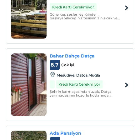
Kredi Kartı Gerekmiyor
Güne kuş sesleri eşliğinde
başlayabileceğiniz tesisimizin sıcak ve
doğal ortamında şehrin tüm stresinden
uzak, rahatlama ve dinlenme imkanı
bulabileceksiniz.
Bahar Bahçe Datça
8.7
Çok iyi
Mesudiye, Datça,Muğla
Kredi Kartı Gerekmiyor
Şehrin karmaşasından uzak, Datça
yarımadasının huzurlu koylarında
Türkiye’nin en berrak sularının ve huzurun
tadını bulacağınız Bahar Bahçe ismi ile
otelimiz zeytin ağaçlarının içerisinde
sunduğu sıcak tasarıma sahip 16 ahşap ve
1 taş ev ile Ovabükü’nde
Ada Pansiyon