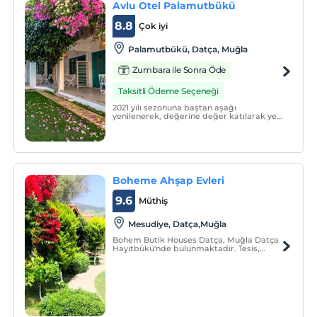
Avlu Otel Palamutbükü
8.8
Çok iyi
Palamutbükü, Datça, Muğla
Zumbara ile Sonra Öde
Taksitli Ödeme Seçeneği
2021 yılı sezonuna baştan aşağı
yenilenerek, değerine değer katılarak yeni
bir yüz ile giren Avlu Butik Otel
Palamutbükü, 4 adet triple otel odası, 2
adet 1+1 mutfaklı suit olmak üzere toplam
6 odası ile gerçek butik otel deneyimini
yaşatmak için tasarla
Boheme Ahşap Evleri
9.6
Müthiş
Mesudiye, Datça,Muğla
Bohem Butik Houses Datça, Muğla Datça
Hayıtbükü'nde bulunmaktadır. Tesis,
zeytinlikler içinde doğal ortama uygun
ahşap evler ve suit taş evlerden
oluşmaktadır. Odalar ses geçirmez olarak
hazırlanmıştır.