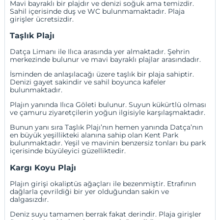
Mavi bayraklı bir plajdır ve denizi soğuk ama temizdir.
Sahil içerisinde duş ve WC bulunmamaktadır. Plaja
girişler ücretsizdir.
Taşlık Plajı
Datça Limanı ile Ilıca arasında yer almaktadır. Şehrin
merkezinde bulunur ve mavi bayraklı plajlar arasındadır.
İsminden de anlaşılacağı üzere taşlık bir plaja sahiptir.
Denizi gayet sakindir ve sahil boyunca kafeler
bulunmaktadır.
Plajın yanında Ilıca Göleti bulunur. Suyun kükürtlü olması
ve çamuru ziyaretçilerin yoğun ilgisiyle karşılaşmaktadır.
Bunun yanı sıra Taşlık Plajı’nın hemen yanında Datça’nın
en büyük yeşillikteki alanına sahip olan Kent Park
bulunmaktadır. Yeşil ve mavinin benzersiz tonları bu park
içerisinde büyüleyici güzelliktedir.
Kargı Koyu Plajı
Plajın girişi okaliptüs ağaçları ile bezenmiştir. Etrafının
dağlarla çevrildiği bir yer olduğundan sakin ve
dalgasızdır.
Deniz suyu tamamen berrak fakat derindir. Plaja girişler