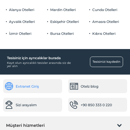
Alanya Otelleri
Mardin Otelleri
Cunda Otelleri
Ayvalık Otelleri
Eskişehir Otelleri
Amasra Otelleri
İzmir Otelleri
Bursa Otelleri
Kıbrıs Otelleri
Tesisiniz için ayrıcalıklar burada
Tesisinizi kaydedin
Kayıt olun ayrıcalıklı tesisler arasında siz de
yer alın
Extranet Giriş
Otelz blog
Sizi arayalım
+90 850 333 0 220
Müşteri hizmetleri