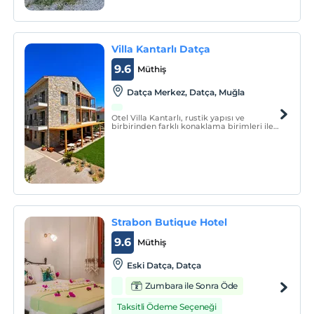
Villa Kantarlı Datça
9.6
Müthiş
Datça Merkez, Datça, Muğla
Otel Villa Kantarlı, rustik yapısı ve
birbirinden farklı konaklama birimleri ile
misafirlerine hizmet vermektedir.
Strabon Butique Hotel
9.6
Müthiş
Eski Datça, Datça
Zumbara ile Sonra Öde
Taksitli Ödeme Seçeneği