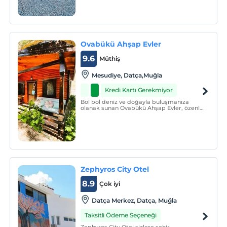
Ovabükü Ahşap Evler
9.6
Müthiş
Mesudiye, Datça,Muğla
Kredi Kartı Gerekmiyor
Bol bol deniz ve doğayla buluşmanıza
olanak sunan Ovabükü Ahşap Evler, özenle
dekore edilmiş konaklama birimlerinde
siz konuklarına konfor dolu bir seyahatin
kapılarını açmaktadır.
Zephyros City Otel
8.9
Çok iyi
Datça Merkez, Datça, Muğla
Taksitli Ödeme Seçeneği