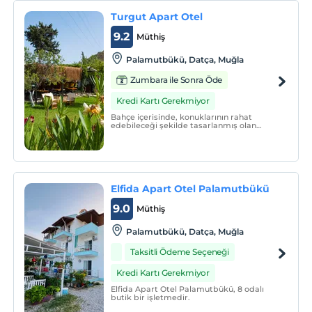
yüzlü hizmeti ile tatile keyif katıyor.
Turgut Apart Otel
9.2
Müthiş
Palamutbükü, Datça, Muğla
Zumbara ile Sonra Öde
Kredi Kartı Gerekmiyor
Bahçe içerisinde, konuklarının rahat
edebileceği şekilde tasarlanmış olan
Turgut Apart Otel, 9 apart dairesi ve deniz
manzaralı otel odaları ile hizmet
vermektedir..
Elfida Apart Otel Palamutbükü
9.0
Müthiş
Palamutbükü, Datça, Muğla
Taksitli Ödeme Seçeneği
Kredi Kartı Gerekmiyor
Elfida Apart Otel Palamutbükü, 8 odalı
butik bir işletmedir.