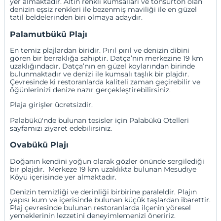
yer almaktadır. Altın renkli kumsalları ve tonsürton olan
denizin eşsiz renkleri ile bezenmiş maviliği ile en güzel
tatil beldelerinden biri olmaya adaydır.
Palamutbükü Plajı
En temiz plajlardan biridir. Pırıl pırıl ve denizin dibini
gören bir berraklığa sahiptir. Datça’nın merkezine 19 km
uzaklığındadır. Datça’nın en güzel koylarından birinde
bulunmaktadır ve denizi ile kumsalı taşlık bir plajdır.
Çevresinde ki restoranlarda kaliteli zaman geçirebilir ve
öğünlerinizi denize nazır gerçekleştirebilirsiniz.
Plaja girişler ücretsizdir.
Palabükü'nde bulunan tesisler için
Palabükü Otelleri
sayfamızı ziyaret edebilirsiniz.
Ovabükü Plajı
Doğanın kendini yoğun olarak gözler önünde sergilediği
bir plajdır. Merkeze 19 km uzaklıkta bulunan Mesudiye
Köyü içerisinde yer almaktadır.
Denizin temizliği ve derinliği birbirine paraleldir. Plajın
yapısı kum ve içerisinde bulunan küçük taşlardan ibarettir.
Plaj çevresinde bulunan restoranlarda ilçenin yöresel
yemeklerinin lezzetini deneyimlemenizi öneririz.