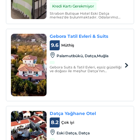
Kredi Kartı Gerekmiyor
Strabon Butique Hotel Eski Datça
merkez'de bulunmaktadır. Odalarımız
hijyen kurallarına uygun olarak
düzenlenmiştir. Kahvaltımız organik
ürünlerden oluşmaktadır.
Gebora Tatil Evleri & Suits
9.6
Müthiş
Palamutbükü, Datça,Muğla
Gebora Suits & Tatil Evleri, eşsiz güzelliği
ve doğası ile meşhur Datça’nın
Palamutbükü koyu ve aynı zamanda
köyü'nde bulunan, nezih bir aile
işletmesidir.
Datça Yağhane Otel
8.2
Çok iyi
Eski Datça, Datça