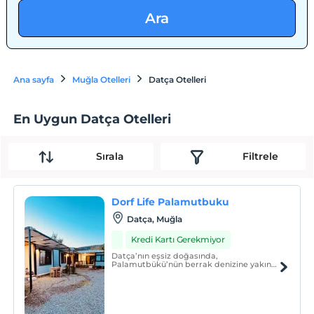
Ara
Ana sayfa
Muğla Otelleri
Datça Otelleri
En Uygun Datça Otelleri
Sırala
Filtrele
Dorf Life Palamutbuku
Datça, Muğla
Kredi Kartı Gerekmiyor
Datça’nın eşsiz doğasında,
Palamutbükü’nün berrak denizine yakın
konumda yer alan Dorf Life Palamutbükü,
sakinlik ve huzur arayan misafirlerine
unutulmaz bir konaklama deneyimi
sunuyor.