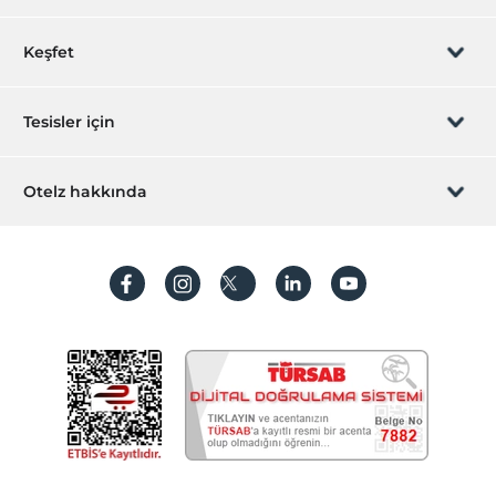
Rezervasyon yönet
Keşfet
Sizi arayalım
Hediye Kart
Tesisler için
İştirak olun
ZPara Nedir?
Hemen tesisinizi ekleyin
Otelz hakkında
İletişim
Üye girişi
Villa/Daire ekleyin
Hakkımızda
Sıkça sorulan sorular
Hesap oluştur
Sürdürülebilirlik
Kişisel Verilerin Korunması
Koşullar ve şartlar
İşlem rehberi
Aydınlatma metni
Gizlilik politikaları