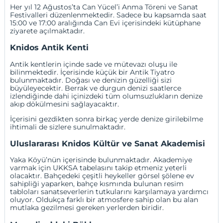
Her yıl 12 Ağustos’ta Can Yücel’i Anma Töreni ve Sanat
Festivalleri düzenlenmektedir. Sadece bu kapsamda saat
15:00 ve 17:00 aralığında Can Evi içerisindeki kütüphane
ziyarete açılmaktadır.
Knidos Antik Kenti
Antik kentlerin içinde sade ve mütevazı oluşu ile
bilinmektedir. İçerisinde küçük bir Antik Tiyatro
bulunmaktadır. Doğası ve denizin güzelliği sizi
büyüleyecektir. Berrak ve durgun denizi saatlerce
izlendiğinde dahi içinizdeki tüm olumsuzlukların denize
akıp dökülmesini sağlayacaktır.
İçerisini gezdikten sonra birkaç yerde denize girilebilme
ihtimali de sizlere sunulmaktadır.
Uluslararası Knidos Kültür ve Sanat Akademisi
Yaka Köyü’nün içerisinde bulunmaktadır. Akademiye
varmak için UKKSA tabelasını takip etmeniz yeterli
olacaktır. Bahçedeki çeşitli heykeller görsel şölene ev
sahipliği yaparken, bahçe kısmında bulunan resim
tabloları sanatseverlerin tutkularını karşılamaya yardımcı
oluyor. Oldukça farklı bir atmosfere sahip olan bu alan
mutlaka gezilmesi gereken yerlerden biridir.