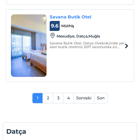
Savana Butik Otel
9.6
Müthiş
Mesudiye, Datça,Muğla
Savana Butik Otel, Datça Ovabükü'nde yer
alan butik otelimiz 2017 sezonunda siz
değerli misafirlerimizin hizmetine
girmiştir.
1
2
3
4
Sonraki
Son
Datça