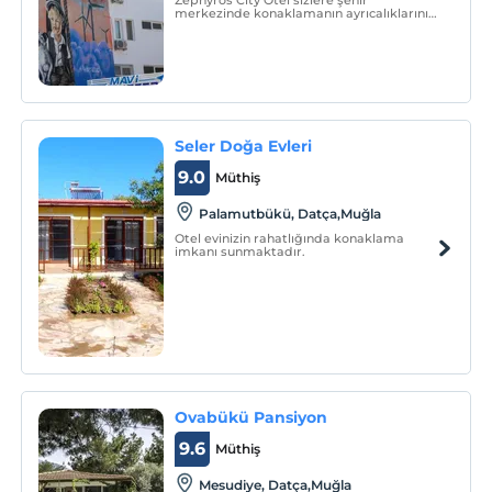
Zephyros City Otel sizlere şehir
merkezinde konaklamanın ayrıcalıklarını
sunmaktadır. Şehir merkezinde olmanın
kolaylığında, tamamıyla yenilenmiş olan
hizmet binamızda sizleri ağırlayacak
olmanın heyecanını yaşamaktayız.
Seler Doğa Evleri
9.0
Müthiş
Palamutbükü, Datça,Muğla
Otel evinizin rahatlığında konaklama
imkanı sunmaktadır.
Ovabükü Pansiyon
9.6
Müthiş
Mesudiye, Datça,Muğla