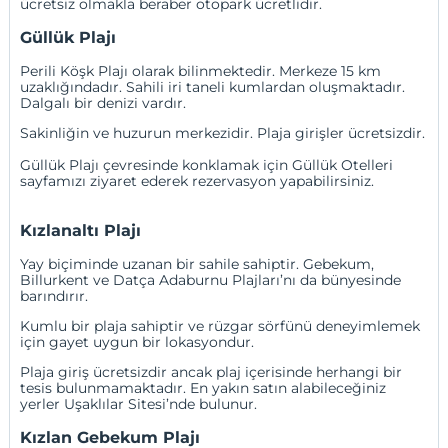
ücretsiz olmakla beraber otopark ücretlidir.
Güllük Plajı
Perili Köşk Plajı olarak bilinmektedir. Merkeze 15 km
uzaklığındadır. Sahili iri taneli kumlardan oluşmaktadır.
Dalgalı bir denizi vardır.
Sakinliğin ve huzurun merkezidir. Plaja girişler ücretsizdir.
Güllük Plajı çevresinde konklamak için
Güllük Otelleri
sayfamızı ziyaret ederek rezervasyon yapabilirsiniz.
Kızlanaltı Plajı
Yay biçiminde uzanan bir sahile sahiptir. Gebekum,
Billurkent ve Datça Adaburnu Plajları’nı da bünyesinde
barındırır.
Kumlu bir plaja sahiptir ve rüzgar sörfünü deneyimlemek
için gayet uygun bir lokasyondur.
Plaja giriş ücretsizdir ancak plaj içerisinde herhangi bir
tesis bulunmamaktadır. En yakın satın alabileceğiniz
yerler Uşaklılar Sitesi’nde bulunur.
Kızlan Gebekum Plajı