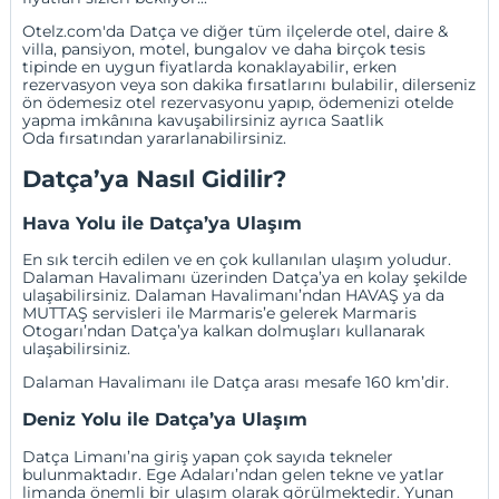
Otelz.com'da Datça ve diğer tüm ilçelerde otel, daire &
villa
,
pansiyon
,
motel
,
bungalov
ve daha birçok tesis
tipinde en uygun fiyatlarda konaklayabilir,
erken
rezervasyon
veya
son dakika fırsatlarını
bulabilir, dilerseniz
ön ödemesiz otel rezervasyonu
yapıp, ödemenizi otelde
yapma imkânına kavuşabilirsiniz ayrıca
Saatlik
Oda
fırsatından yararlanabilirsiniz.
Datça’ya Nasıl Gidilir?
Hava Yolu ile Datça’ya Ulaşım
En sık tercih edilen ve en çok kullanılan ulaşım yoludur.
Dalaman Havalimanı
üzerinden Datça’ya en kolay şekilde
ulaşabilirsiniz. Dalaman Havalimanı’ndan HAVAŞ ya da
MUTTAŞ servisleri ile Marmaris’e gelerek Marmaris
Otogarı’ndan Datça’ya kalkan dolmuşları kullanarak
ulaşabilirsiniz.
Dalaman Havalimanı ile Datça arası mesafe 160 km’dir.
Deniz Yolu ile Datça’ya Ulaşım
Datça Limanı’na giriş yapan çok sayıda tekneler
bulunmaktadır. Ege Adaları’ndan gelen tekne ve yatlar
limanda önemli bir ulaşım olarak görülmektedir. Yunan