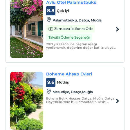
Avlu Otel Palamutbükü
8.8
Çok iyi
Palamutbükü, Datça, Muğla
Zumbara ile Sonra Öde
Taksitli Ödeme Seçeneği
2021 yılı sezonuna baştan aşağı
yenilenerek, değerine değer katılarak yeni
bir yüz ile giren Avlu Butik Otel
Palamutbükü, 4 adet triple otel odası, 2
adet 1+1 mutfaklı suit olmak üzere toplam
6 odası ile gerçek butik otel deneyimini
yaşatmak için tasarla
Boheme Ahşap Evleri
9.6
Müthiş
Mesudiye, Datça,Muğla
Bohem Butik Houses Datça, Muğla Datça
Hayıtbükü'nde bulunmaktadır. Tesis,
zeytinlikler içinde doğal ortama uygun
ahşap evler ve suit taş evlerden
oluşmaktadır. Odalar ses geçirmez olarak
hazırlanmıştır.