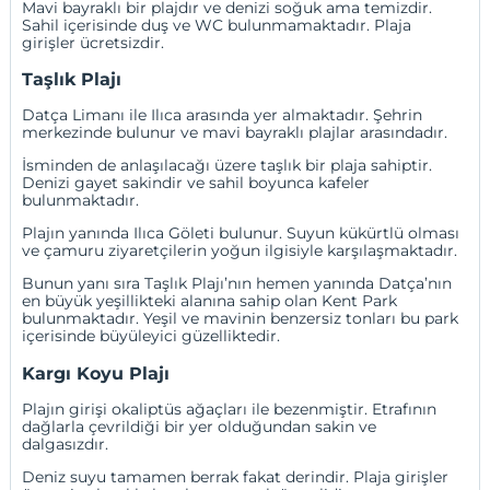
Mavi bayraklı bir plajdır ve denizi soğuk ama temizdir.
Sahil içerisinde duş ve WC bulunmamaktadır. Plaja
girişler ücretsizdir.
Taşlık Plajı
Datça Limanı ile Ilıca arasında yer almaktadır. Şehrin
merkezinde bulunur ve mavi bayraklı plajlar arasındadır.
İsminden de anlaşılacağı üzere taşlık bir plaja sahiptir.
Denizi gayet sakindir ve sahil boyunca kafeler
bulunmaktadır.
Plajın yanında Ilıca Göleti bulunur. Suyun kükürtlü olması
ve çamuru ziyaretçilerin yoğun ilgisiyle karşılaşmaktadır.
Bunun yanı sıra Taşlık Plajı’nın hemen yanında Datça’nın
en büyük yeşillikteki alanına sahip olan Kent Park
bulunmaktadır. Yeşil ve mavinin benzersiz tonları bu park
içerisinde büyüleyici güzelliktedir.
Kargı Koyu Plajı
Plajın girişi okaliptüs ağaçları ile bezenmiştir. Etrafının
dağlarla çevrildiği bir yer olduğundan sakin ve
dalgasızdır.
Deniz suyu tamamen berrak fakat derindir. Plaja girişler