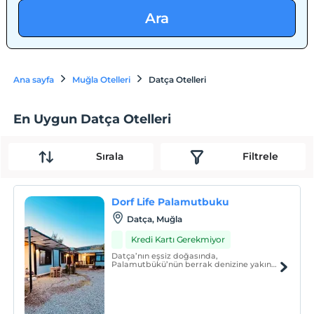
Ara
Ana sayfa
Muğla Otelleri
Datça Otelleri
En Uygun Datça Otelleri
Sırala
Filtrele
Dorf Life Palamutbuku
Datça, Muğla
Kredi Kartı Gerekmiyor
Datça’nın eşsiz doğasında,
Palamutbükü’nün berrak denizine yakın
konumda yer alan Dorf Life Palamutbükü,
sakinlik ve huzur arayan misafirlerine
unutulmaz bir konaklama deneyimi
sunuyor.