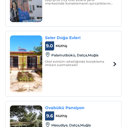
Zephyros City Otel sizlere şehir
merkezinde konaklamanın ayrıcalıklarını
sunmaktadır. Şehir merkezinde olmanın
kolaylığında, tamamıyla yenilenmiş olan
hizmet binamızda sizleri ağırlayacak
olmanın heyecanını yaşamaktayız.
Seler Doğa Evleri
9.0
Müthiş
Palamutbükü, Datça,Muğla
Otel evinizin rahatlığında konaklama
imkanı sunmaktadır.
Ovabükü Pansiyon
9.6
Müthiş
Mesudiye, Datça,Muğla