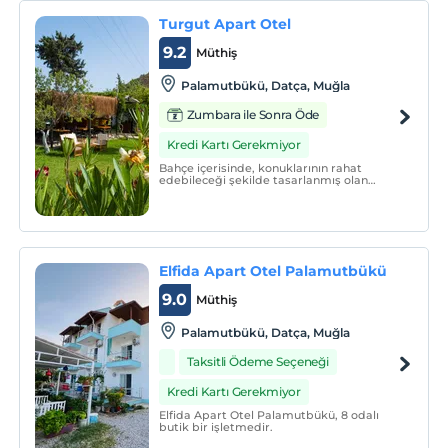
yüzlü hizmeti ile tatile keyif katıyor.
Turgut Apart Otel
9.2
Müthiş
Palamutbükü, Datça, Muğla
Zumbara ile Sonra Öde
Kredi Kartı Gerekmiyor
Bahçe içerisinde, konuklarının rahat
edebileceği şekilde tasarlanmış olan
Turgut Apart Otel, 9 apart dairesi ve deniz
manzaralı otel odaları ile hizmet
vermektedir..
Elfida Apart Otel Palamutbükü
9.0
Müthiş
Palamutbükü, Datça, Muğla
Taksitli Ödeme Seçeneği
Kredi Kartı Gerekmiyor
Elfida Apart Otel Palamutbükü, 8 odalı
butik bir işletmedir.