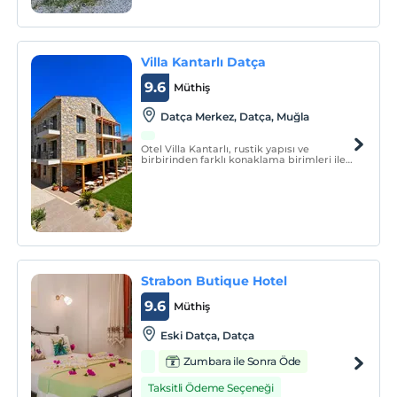
Villa Kantarlı Datça
9.6
Müthiş
Datça Merkez, Datça, Muğla
Otel Villa Kantarlı, rustik yapısı ve
birbirinden farklı konaklama birimleri ile
misafirlerine hizmet vermektedir.
Strabon Butique Hotel
9.6
Müthiş
Eski Datça, Datça
Zumbara ile Sonra Öde
Taksitli Ödeme Seçeneği