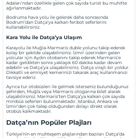
Adaları’ndan özellikle gelen çok sayıda turist bu muhitte
ağırlanmaktadır.
Bodruma hava yolu ile gelerek daha sonrasında
Bodrum’dan Datça’ya kalkan feribot seferlerini
kullanabilirsiniz.
Kara Yolu ile Datça’ya Ulaşım
Karayolu ile Muğla-Marmaris duble yolunu takip ederek
kolay bir şekilde ulaşabilirsiniz.
İzmir
üzerinden gelen
yolcular için
Aydın
otobanını takip ederek Marmaris’e
kadar geldikten sonra yaklaşık 60 dakika kadar devam
edebilir ve Datça’ya ulaşabilirsiniz. Datça virajlı bir yoldur.
Dikkatli ve emniyet kemerinizi takarak araç kullanmanızı
tavsiye ederiz.
Ayrıca tur otobüsleri ile gelmek isterseniz bulunduğunuz
şehirden,
Muğla
veya Marmaris otogarına bilet alarak
ulaşabilirsiniz. Marmaris’ten Datça’ya kalkan çok sayıda
minibüs seferleri bulunmaktadır.
İstanbul
,
Ankara
ve
İzmir’den çok talep olduğundan dolayı direkt olarak
otobüs kalkmaktadır.
Datça’nın Popüler Plajları
Türkiye’nin en muhteşem plajlarından bazıları Datça’da