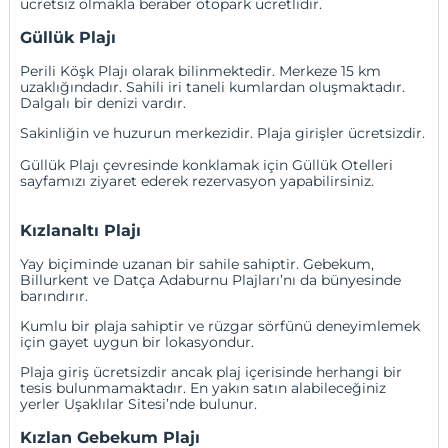
ücretsiz olmakla beraber otopark ücretlidir.
Güllük Plajı
Perili Köşk Plajı olarak bilinmektedir. Merkeze 15 km
uzaklığındadır. Sahili iri taneli kumlardan oluşmaktadır.
Dalgalı bir denizi vardır.
Sakinliğin ve huzurun merkezidir. Plaja girişler ücretsizdir.
Güllük Plajı çevresinde konklamak için
Güllük Otelleri
sayfamızı ziyaret ederek rezervasyon yapabilirsiniz.
Kızlanaltı Plajı
Yay biçiminde uzanan bir sahile sahiptir. Gebekum,
Billurkent ve Datça Adaburnu Plajları’nı da bünyesinde
barındırır.
Kumlu bir plaja sahiptir ve rüzgar sörfünü deneyimlemek
için gayet uygun bir lokasyondur.
Plaja giriş ücretsizdir ancak plaj içerisinde herhangi bir
tesis bulunmamaktadır. En yakın satın alabileceğiniz
yerler Uşaklılar Sitesi’nde bulunur.
Kızlan Gebekum Plajı