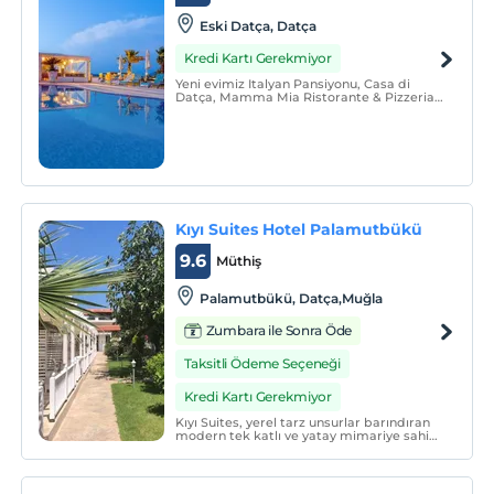
Eski Datça, Datça
Kredi Kartı Gerekmiyor
Yeni evimiz Italyan Pansiyonu, Casa di
Datça, Mamma Mia Ristorante & Pizzeria
ve Mimi Bar eşlik ediyor.
Kıyı Suites Hotel Palamutbükü
9.6
Müthiş
Palamutbükü, Datça,Muğla
Zumbara ile Sonra Öde
Taksitli Ödeme Seçeneği
Kredi Kartı Gerekmiyor
Kıyı Suites, yerel tarz unsurlar barındıran
modern tek katlı ve yatay mimariye sahip
konaklama birimleriyle hizmet
vermektedir. Odalarımız bahçe ve doğa
manzarasına, restoranımız deniz
manzarasına sahiptir.