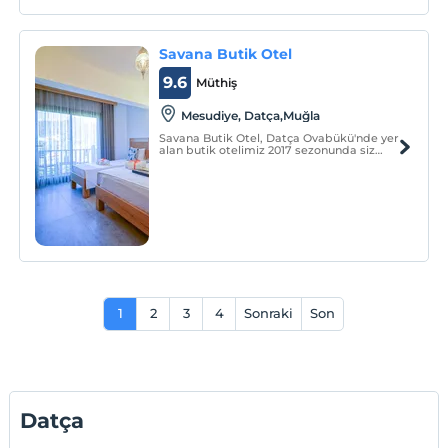
Savana Butik Otel
9.6
Müthiş
Mesudiye, Datça,Muğla
Savana Butik Otel, Datça Ovabükü'nde yer
alan butik otelimiz 2017 sezonunda siz
değerli misafirlerimizin hizmetine
girmiştir.
1
2
3
4
Sonraki
Son
Datça