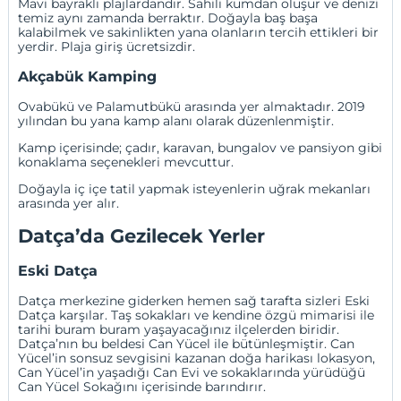
Mavi bayraklı plajlardandır. Sahili kumdan oluşur ve denizi
temiz aynı zamanda berraktır. Doğayla baş başa
kalabilmek ve sakinlikten yana olanların tercih ettikleri bir
yerdir. Plaja giriş ücretsizdir.
Akçabük Kamping
Ovabükü ve Palamutbükü arasında yer almaktadır. 2019
yılından bu yana kamp alanı olarak düzenlenmiştir.
Kamp içerisinde; çadır, karavan, bungalov ve pansiyon gibi
konaklama seçenekleri mevcuttur.
Doğayla iç içe tatil yapmak isteyenlerin uğrak mekanları
arasında yer alır.
Datça’da Gezilecek Yerler
Eski Datça
Datça merkezine giderken hemen sağ tarafta sizleri Eski
Datça karşılar. Taş sokakları ve kendine özgü mimarisi ile
tarihi buram buram yaşayacağınız ilçelerden biridir.
Datça’nın bu beldesi Can Yücel ile bütünleşmiştir. Can
Yücel’in sonsuz sevgisini kazanan doğa harikası lokasyon,
Can Yücel’in yaşadığı Can Evi ve sokaklarında yürüdüğü
Can Yücel Sokağını içerisinde barındırır.