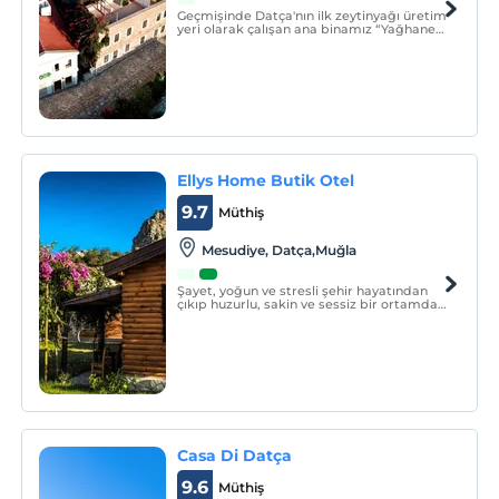
Geçmişinde Datça'nın ilk zeytinyağı üretim
yeri olarak çalışan ana binamız “Yağhane”
adını buradan almış ve önünden geçen
sokağın adının da “Yağhane Sokak” olarak
tanımlanmasını sağlamıştır.
Ellys Home Butik Otel
9.7
Müthiş
Mesudiye, Datça,Muğla
Şayet, yoğun ve stresli şehir hayatından
çıkıp huzurlu, sakin ve sessiz bir ortamda,
bedeninizi ve ruhunuzu dinlendirecek bir
tatil arzuluyorsanız, Datça’nın Mesudiye
köyü doğru bir tercihtir.
Casa Di Datça
9.6
Müthiş