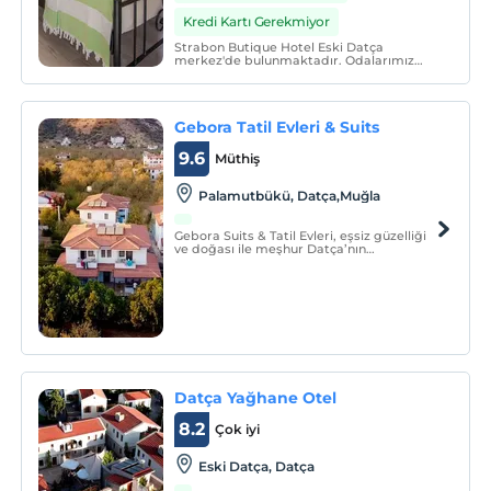
Kredi Kartı Gerekmiyor
Strabon Butique Hotel Eski Datça
merkez'de bulunmaktadır. Odalarımız
hijyen kurallarına uygun olarak
düzenlenmiştir. Kahvaltımız organik
ürünlerden oluşmaktadır.
Gebora Tatil Evleri & Suits
9.6
Müthiş
Palamutbükü, Datça,Muğla
Gebora Suits & Tatil Evleri, eşsiz güzelliği
ve doğası ile meşhur Datça’nın
Palamutbükü koyu ve aynı zamanda
köyü'nde bulunan, nezih bir aile
işletmesidir.
Datça Yağhane Otel
8.2
Çok iyi
Eski Datça, Datça