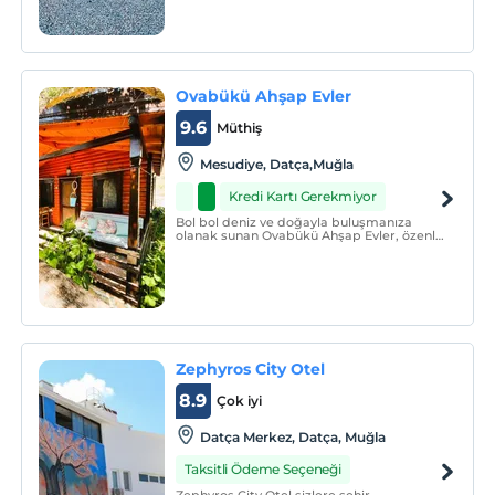
Ovabükü Ahşap Evler
9.6
Müthiş
Mesudiye, Datça,Muğla
Kredi Kartı Gerekmiyor
Bol bol deniz ve doğayla buluşmanıza
olanak sunan Ovabükü Ahşap Evler, özenle
dekore edilmiş konaklama birimlerinde
siz konuklarına konfor dolu bir seyahatin
kapılarını açmaktadır.
Zephyros City Otel
8.9
Çok iyi
Datça Merkez, Datça, Muğla
Taksitli Ödeme Seçeneği