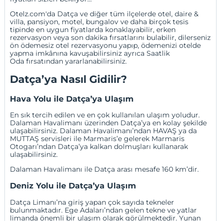
Otelz.com'da Datça ve diğer tüm ilçelerde otel, daire &
villa
,
pansiyon
,
motel
,
bungalov
ve daha birçok tesis
tipinde en uygun fiyatlarda konaklayabilir,
erken
rezervasyon
veya
son dakika fırsatlarını
bulabilir, dilerseniz
ön ödemesiz otel rezervasyonu
yapıp, ödemenizi otelde
yapma imkânına kavuşabilirsiniz ayrıca
Saatlik
Oda
fırsatından yararlanabilirsiniz.
Datça’ya Nasıl Gidilir?
Hava Yolu ile Datça’ya Ulaşım
En sık tercih edilen ve en çok kullanılan ulaşım yoludur.
Dalaman Havalimanı
üzerinden Datça’ya en kolay şekilde
ulaşabilirsiniz. Dalaman Havalimanı’ndan HAVAŞ ya da
MUTTAŞ servisleri ile Marmaris’e gelerek Marmaris
Otogarı’ndan Datça’ya kalkan dolmuşları kullanarak
ulaşabilirsiniz.
Dalaman Havalimanı ile Datça arası mesafe 160 km’dir.
Deniz Yolu ile Datça’ya Ulaşım
Datça Limanı’na giriş yapan çok sayıda tekneler
bulunmaktadır. Ege Adaları’ndan gelen tekne ve yatlar
limanda önemli bir ulaşım olarak görülmektedir. Yunan