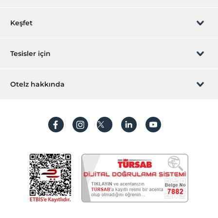
Rezervasyon yönet
Keşfet
Sizi arayalım
Hediye Kart
Tesisler için
İştirak olun
ZPara Nedir?
Hemen tesisinizi ekleyin
Otelz hakkında
İletişim
Üye girişi
Villa/Daire ekleyin
Hakkımızda
Sıkça sorulan sorular
Hesap oluştur
Sürdürülebilirlik
Kişisel Verilerin Korunması
Koşullar ve şartlar
İşlem rehberi
Aydınlatma metni
Gizlilik politikaları