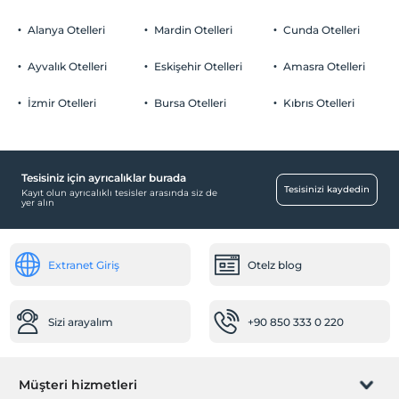
Alanya Otelleri
Mardin Otelleri
Cunda Otelleri
Ayvalık Otelleri
Eskişehir Otelleri
Amasra Otelleri
İzmir Otelleri
Bursa Otelleri
Kıbrıs Otelleri
Tesisiniz için ayrıcalıklar burada
Tesisinizi kaydedin
Kayıt olun ayrıcalıklı tesisler arasında siz de
yer alın
Extranet Giriş
Otelz blog
Sizi arayalım
+90 850 333 0 220
Müşteri hizmetleri