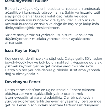
Mesudiye’deki Bükler
Bükleri ve küçük köyleri ile adeta kartpostalları andıracak
güzellikleri karşınızda görebilirsiniz. Sakin ve huzurlu tatil
arayışında olanlar burada vakit geçirebilir ve gece
konaklamak için bungalov kiralayabilirler. Ovabükü ve
Kızılbük buradaki en sakin ve doğa ile baş başa kalıp kafa
dinleyebileceğiniz meskenlerden.
Sizlere tavsiyemiz bu yerlerde uzun süreli konaklama
düşünüyorsanız mutlaka yanınıza deniz ayakkabınızı
almanızdır.
Issız Koylar Keşfi
Koy cenneti denilince akla şüphesiz Datça gelir. 50’yi aşkın
büyük-küçük koy ve bük bulunmaktadır. Hepsinde durarak
yüzmek keyfinizi yerine getirmeye yardımcı olacaktır.
Datça’nın her yerinde denize girilebilir. Kısıtlama yapmak
doğru olmayacaktır.
Deveboynu Feneri
Datça Yarımadası’nın en uç noktasıdır. Fenere çıkması
oldukça zor ve meşakkatlidir yalnız oran inmek
istemeyeceğinizi garanti edebiliriz. Dar bir patikadan
yürüyerek çıkmak farklı deneyimler yaşamayı beraberinde
getirir. Fenerin sonundaki manzara tartışmasız dünyanın