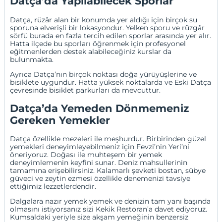
Datça’da Yapılabilecek Sporlar
Datça, rüzâr alan bir konumda yer aldığı için birçok su
sporuna elverişli bir lokasyondur. Yelken sporu ve rüzgâr
sörfü burada en fazla tercih edilen sporlar arasında yer alır.
Hatta ilçede bu sporları öğrenmek için profesyonel
eğitmenlerden destek alabileceğiniz kurslar da
bulunmakta.
Ayrıca Datça’nın birçok noktası doğa yürüyüşlerine ve
bisiklete uygundur. Hatta yüksek noktalarda ve Eski Datça
çevresinde bisiklet parkurları da mevcuttur.
Datça’da Yemeden Dönmemeniz
Gereken Yemekler
Datça özellikle mezeleri ile meşhurdur. Birbirinden güzel
yemekleri deneyimleyebilmeniz için Fevzi’nin Yeri’ni
öneriyoruz. Doğası ile muhteşem bir yemek
deneyimlemenin keyfini sunar. Deniz mahsullerinin
tamamına erişebilirsiniz. Kalamarlı şevketi bostan, sübye
güveci ve zeytin ezmesi özellikle denemenizi tavsiye
ettiğimiz lezzetlerdendir.
Dalgalara nazır yemek yemek ve denizin tam yanı başında
olmasını istiyorsanız sizi Kekik Restoran’a davet ediyoruz.
Kumsaldaki yeriyle size akşam yemeğinin benzersiz