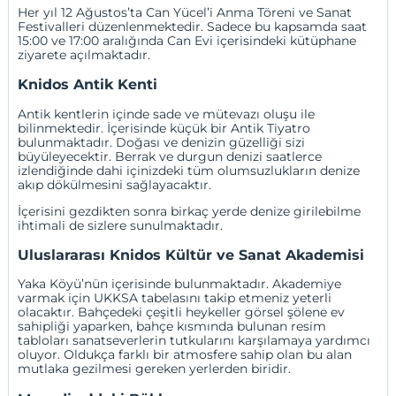
Her yıl 12 Ağustos’ta Can Yücel’i Anma Töreni ve Sanat
Festivalleri düzenlenmektedir. Sadece bu kapsamda saat
15:00 ve 17:00 aralığında Can Evi içerisindeki kütüphane
ziyarete açılmaktadır.
Knidos Antik Kenti
Antik kentlerin içinde sade ve mütevazı oluşu ile
bilinmektedir. İçerisinde küçük bir Antik Tiyatro
bulunmaktadır. Doğası ve denizin güzelliği sizi
büyüleyecektir. Berrak ve durgun denizi saatlerce
izlendiğinde dahi içinizdeki tüm olumsuzlukların denize
akıp dökülmesini sağlayacaktır.
İçerisini gezdikten sonra birkaç yerde denize girilebilme
ihtimali de sizlere sunulmaktadır.
Uluslararası Knidos Kültür ve Sanat Akademisi
Yaka Köyü’nün içerisinde bulunmaktadır. Akademiye
varmak için UKKSA tabelasını takip etmeniz yeterli
olacaktır. Bahçedeki çeşitli heykeller görsel şölene ev
sahipliği yaparken, bahçe kısmında bulunan resim
tabloları sanatseverlerin tutkularını karşılamaya yardımcı
oluyor. Oldukça farklı bir atmosfere sahip olan bu alan
mutlaka gezilmesi gereken yerlerden biridir.