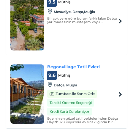
9.5
Müthiş
Mesudiye, Datça,Muğla
Bir çok yere göre burayı farklı kılan Datça
yarımadasının muhteşem koyu,
fesleğenler içinde kaybolmuş bir pansiyon,
burnunuzda deniz kokusu, kulağınızda
dalgaların sesi, bir de sizlerin memnun
kalması için çabalayan çok konuksever
sıcak bir aile.
Begonvillage Tatil Evleri
9.6
Müthiş
Datça, Muğla
Zumbara ile Sonra Öde
Taksitli Ödeme Seçeneği
Kredi Kartı Gerekmiyor
Ege’nin en güzel tatil beldelerinden Datça
Hayıtbükü Koyu’nda ev sıcaklığında bir
tatilin kapılarını açan Begonvillage Tatil
Evleri, yeşillikler arasındaki 20 taş evin
hepsi özel dekore edilmiş odaları ve güler