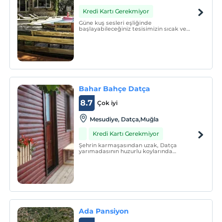
Kredi Kartı Gerekmiyor
Güne kuş sesleri eşliğinde
başlayabileceğiniz tesisimizin sıcak ve
doğal ortamında şehrin tüm stresinden
uzak, rahatlama ve dinlenme imkanı
bulabileceksiniz.
Bahar Bahçe Datça
8.7
Çok iyi
Mesudiye, Datça,Muğla
Kredi Kartı Gerekmiyor
Şehrin karmaşasından uzak, Datça
yarımadasının huzurlu koylarında
Türkiye’nin en berrak sularının ve huzurun
tadını bulacağınız Bahar Bahçe ismi ile
otelimiz zeytin ağaçlarının içerisinde
sunduğu sıcak tasarıma sahip 16 ahşap ve
1 taş ev ile Ovabükü’nde
Ada Pansiyon