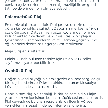
yer almaktadır. Altın renkli kumsalları ve tonsürton olan
denizin eşsiz renkleri ile bezenmiş maviliği ile en güzel
tatil beldelerinden biri olmaya adaydır.
Palamutbükü Plajı
En temiz plajlardan biridir. Pırıl pırıl ve denizin dibini
gören bir berraklığa sahiptir. Datça’nın merkezine 19 km
uzaklığındadır. Datça’nın en güzel koylarından birinde
bulunmaktadır ve denizi ile kumsalı taşlık bir plajdır.
Çevresinde ki restoranlarda kaliteli zaman geçirebilir ve
öğünlerinizi denize nazır gerçekleştirebilirsiniz.
Plaja girişler ücretsizdir.
Palabükü'nde bulunan tesisler için
Palabükü Otelleri
sayfamızı ziyaret edebilirsiniz.
Ovabükü Plajı
Doğanın kendini yoğun olarak gözler önünde sergilediği
bir plajdır. Merkeze 19 km uzaklıkta bulunan Mesudiye
Köyü içerisinde yer almaktadır.
Denizin temizliği ve derinliği birbirine paraleldir. Plajın
yapısı kum ve içerisinde bulunan küçük taşlardan ibarettir.
Plaj çevresinde bulunan restoranlarda ilçenin yöresel
yemeklerinin lezzetini deneyimlemenizi öneririz.