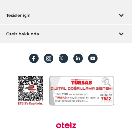
Sizi arayalım
Hediye Kart
Tesisler için
İştirak olun
ZPara Nedir?
Hemen tesisinizi ekleyin
Otelz hakkında
İletişim
Üye girişi
Villa/Daire ekleyin
Hakkımızda
Sıkça sorulan sorular
Hesap oluştur
Sürdürülebilirlik
Kişisel Verilerin Korunması
Koşullar ve şartlar
İşlem rehberi
Aydınlatma metni
Gizlilik politikaları
Yasal bilgiler