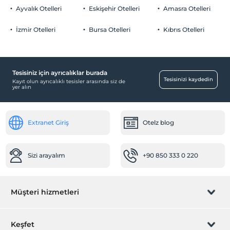
Ayvalık Otelleri
Eskişehir Otelleri
Amasra Otelleri
İzmir Otelleri
Bursa Otelleri
Kıbrıs Otelleri
Tesisiniz için ayrıcalıklar burada
Tesisinizi kaydedin
Kayıt olun ayrıcalıklı tesisler arasında siz de
yer alın
Extranet Giriş
Otelz blog
Sizi arayalım
+90 850 333 0 220
Müşteri hizmetleri
Rezervasyon yönet
Keşfet