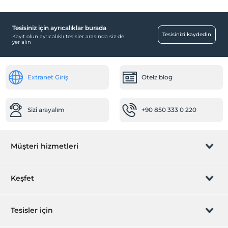
Tesisiniz için ayrıcalıklar burada
Tesisinizi kaydedin
Kayıt olun ayrıcalıklı tesisler arasında siz de
yer alın
Extranet Giriş
Otelz blog
Sizi arayalım
+90 850 333 0 220
Müşteri hizmetleri
Rezervasyon yönet
Keşfet
Sizi arayalım
Hediye Kart
Tesisler için
İştirak olun