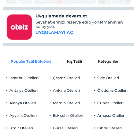
Uygulamada devam et
Seyahatlerinizi rezerve edip yönetmenin en
kolay yolu
UYGULAMAYI AÇ
Popüler Tatil Bölgeleri
Kış Tatili
Kategoriler
P
İstanbul Otelleri
Çeşme Otelleri
Side Otelleri
Antalya Otelleri
Ankara Otelleri
Ölüdeniz Otelleri
Alanya Otelleri
Mardin Otelleri
Cunda Otelleri
Ayvalık Otelleri
Eskişehir Otelleri
Amasra Otelleri
İzmir Otelleri
Bursa Otelleri
Kıbrıs Otelleri