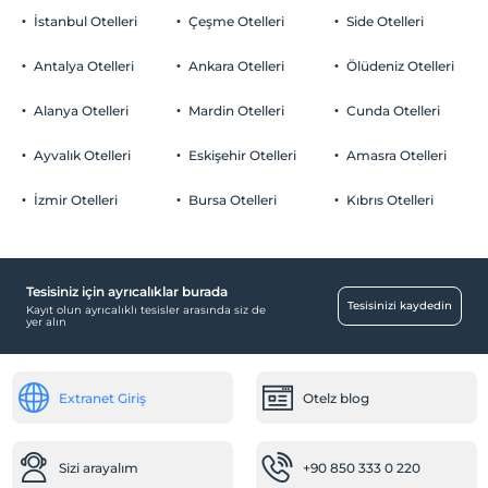
İstanbul Otelleri
Çeşme Otelleri
Side Otelleri
Antalya Otelleri
Ankara Otelleri
Ölüdeniz Otelleri
Alanya Otelleri
Mardin Otelleri
Cunda Otelleri
Ayvalık Otelleri
Eskişehir Otelleri
Amasra Otelleri
İzmir Otelleri
Bursa Otelleri
Kıbrıs Otelleri
Tesisiniz için ayrıcalıklar burada
Tesisinizi kaydedin
Kayıt olun ayrıcalıklı tesisler arasında siz de
yer alın
Extranet Giriş
Otelz blog
Sizi arayalım
+90 850 333 0 220