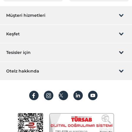
Müşteri hizmetleri
Rezervasyon yönet
Keşfet
Sizi arayalım
Hediye Kart
Tesisler için
İştirak olun
ZPara Nedir?
Hemen tesisinizi ekleyin
Otelz hakkında
İletişim
Üye girişi
Villa/Daire ekleyin
Hakkımızda
Sıkça sorulan sorular
Hesap oluştur
Sürdürülebilirlik
Kişisel Verilerin Korunması
Koşullar ve şartlar
İşlem rehberi