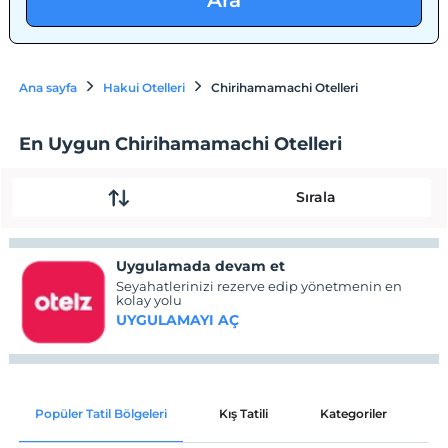
Ara
Ana sayfa
Hakui Otelleri
Chirihamamachi Otelleri
En Uygun Chirihamamachi Otelleri
Sırala
Uygulamada devam et
Seyahatlerinizi rezerve edip yönetmenin en
kolay yolu
UYGULAMAYI AÇ
Popüler Tatil Bölgeleri
Kış Tatili
Kategoriler
P