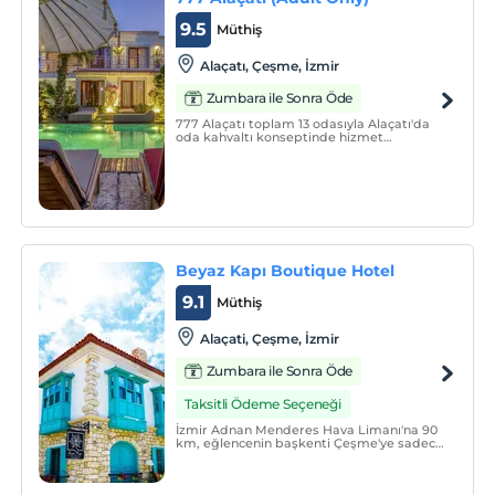
9.5
Müthiş
Alaçatı, Çeşme, İzmir
Zumbara ile Sonra Öde
777 Alaçatı toplam 13 odasıyla Alaçatı'da
oda kahvaltı konseptinde hizmet
vermektedir. Çeşme plajlarına ve
Alaçatı’nın eğlence mekanlarına kolayca
erişebileceğiniz konumda yer alan 777
Alaçatı, keyifli bir yaz tatili için uygun bir
seçenek sunuyor.
Beyaz Kapı Boutique Hotel
9.1
Müthiş
Alaçati, Çeşme, İzmir
Zumbara ile Sonra Öde
Taksitli Ödeme Seçeneği
İzmir Adnan Menderes Hava Limanı'na 90
km, eğlencenin başkenti Çeşme'ye sadece
8 km, Ege Denizi'ni doya doya
yaşayacağınız Ilıca Plajına 6 km, Sörf
severler ve Sörf eğitimi almak isteyenlere