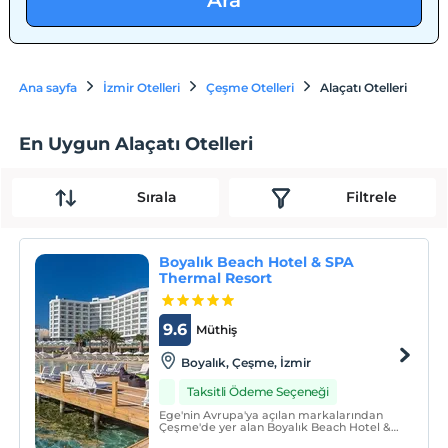
Ara
Ana sayfa
İzmir Otelleri
Çeşme Otelleri
Alaçatı Otelleri
En Uygun Alaçatı Otelleri
Sırala
Filtrele
Boyalık Beach Hotel & SPA
Thermal Resort
9.6
Müthiş
Boyalık, Çeşme, İzmir
Taksitli Ödeme Seçeneği
Ege'nin Avrupa'ya açılan markalarından
Çeşme'de yer alan Boyalık Beach Hotel &
SPA Thermal Resort, deniz-kum-güneş