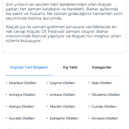
Son yılların en sevilen tatil beldelerinden olan Alaçatı
yazları her zaman kalabalık ve hareketli. Bahar aylarında
ise sakin ve huzurlu. Ne zaman gideceğiniz tamamen sizin
seçiminize kalmış durumda.
Alaçatı’ya ne zaman gidilmeli sorusuna verilebilecek en
net cevap Alaçatı Ot Festivali zamanı oluyor. Bahar
mevsiminde festival yapılıyor ve Alaçatı’nın meşhur otları
sizlerle buluşuyor.
Popüler Tatil Bölgeleri
Kış Tatili
Kategoriler
P
İstanbul Otelleri
Çeşme Otelleri
Side Otelleri
Antalya Otelleri
Ankara Otelleri
Ölüdeniz Otelleri
Alanya Otelleri
Mardin Otelleri
Cunda Otelleri
Ayvalık Otelleri
Eskişehir Otelleri
Amasra Otelleri