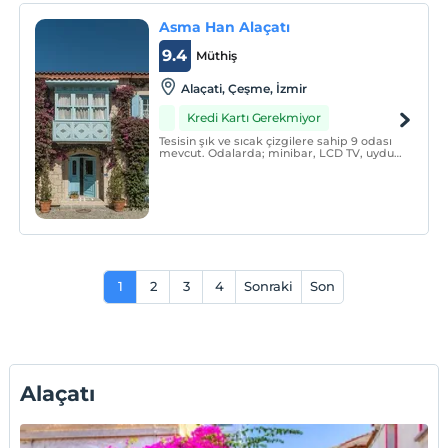
Asma Han Alaçatı
9.4
Müthiş
Alaçati, Çeşme, İzmir
Kredi Kartı Gerekmiyor
Tesisin şık ve sıcak çizgilere sahip 9 odası
mevcut. Odalarda; minibar, LCD TV, uydu
yayını, kablosuz internet ve saç kurutma
makinesi gibi olanaklar bulunuyor.
1
2
3
4
Sonraki
Son
Alaçatı