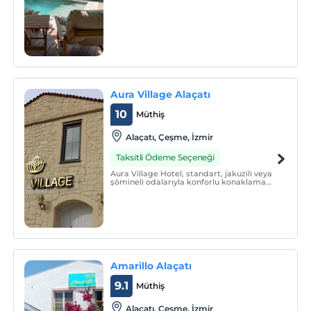
birleştirerek hem modern hem de
konforlu, bir tasarım ortaya koyuyor.
Aura Village Alaçatı
10
Müthiş
Alaçatı, Çeşme, İzmir
Taksitli Ödeme Seçeneği
Aura Village Hotel, standart, jakuzili veya
şömineli odalarıyla konforlu konaklama
imkanı vadediyor. Ailece geçirebileceğiniz
tatil imkanınız, tesisin ortak kullanım
alanları olan havuz, güneşlenme terası ve
havuz barı mekanlarında birleşiyor.
Amarillo Alaçatı
9.1
Müthiş
Alaçatı, Çeşme, İzmir