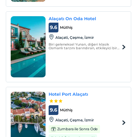
üçlüsü ile mükemmel bir tatil vaat ediyor.
Alaçatı On Oda Hotel
9.6
Müthiş
Alaçati, Çeşme, İzmir
Biri geleneksel Yunan, diğeri klasik
Osmanlı tarzını barındıran, etkileyici bir
bahçeyle çevrili 2 ayrı binadan oluşur.
İsmini, sahip olduğu 10 odadan alır. On
Oda, size, doğa ile baş başa kalarak,
ruhunuzu arındırma şansı verir.
Hotel Port Alaçatı
9.6
Müthiş
Alaçati, Çeşme, İzmir
Zumbara ile Sonra Öde