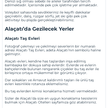
Denizi sığ olması sebebi ile aileler tarafından tercih
edilmektedir. İçerisinde pek çok işletme yer almaktadır.
Voleybol sahasında sevdikleriniz ile keyifli dakikalar
geçirebilir, dalış, rüzgar sörfü, jet ski gibi pek çok
aktiviteyi bu plajda gerçekleştirebilirsiniz.
Alaçatı’da Gezilecek Yerler
Alaçatı Taş Evleri
Fotoğraf çekmeyi ve çekilmeyi severlerin bir numaralı
adresi Alaçatı Taş Evleri, adeta Alaçatı’nın sembolü haline
gelmiştir.
Alaçatı evleri, kendine has taşlardan inşa edilmiş
bambaşka bir dokuya sahip evlerdir. Evlerde ve evlerin
bahçelerinde bulunan rengarenk çiçekler bu taş evler ile
birleşince ortaya mükemmel bir görüntü çıkıyor.
Dar sokakları ve Arnavut kaldırımlı taşları ile ünlü taş
evleri kesinlikle rotanıza eklemelisiniz.
Bu taş evlerden kimisi konaklama hizmeti vermektedir.
Sizler de Alaçatı’da size en uygun konaklama tesislerini
bulmak için Alaçatı Otelleri sayfamıza göz atabilirsiniz.