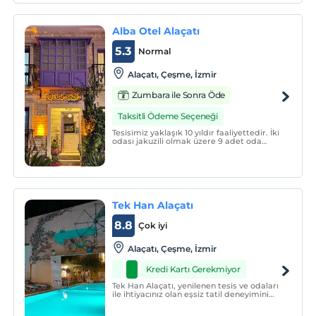
Sörf kulüplerine 5 km mesafededir.
Alba Otel Alaçatı
5.3
Normal
Alaçatı, Çeşme, İzmir
Zumbara ile Sonra Öde
Taksitli Ödeme Seçeneği
Tesisimiz yaklaşık 10 yıldır faaliyettedir. İki
odası jakuzili olmak üzere 9 adet oda
bulunmaktadır. Alaçatı mimarisine uygun
şık döşenmiş odalardır.
Tek Han Alaçatı
8.8
Çok iyi
Alaçatı, Çeşme, İzmir
Kredi Kartı Gerekmiyor
Tek Han Alaçatı, yenilenen tesis ve odaları
ile ihtiyacınız olan eşsiz tatil deneyimini
kusursuz hizmetiyle sunuyor.