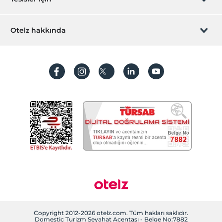
İştirak olun
ZPara Nedir?
Hemen tesisinizi ekleyin
Otelz hakkında
İletişim
Üye girişi
Villa/Daire ekleyin
Hakkımızda
Sıkça sorulan sorular
Hesap oluştur
Sürdürülebilirlik
Kişisel Verilerin Korunması
Koşullar ve şartlar
İşlem rehberi
Aydınlatma metni
Gizlilik politikaları
Yasal bilgiler
Çerez politikamız
Copyright 2012-2026 otelz.com. Tüm hakları saklıdır.
Domestic Turizm Seyahat Acentası - Belge No:7882