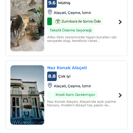
9.6
Müthiş
Alaçati, Çeşme, İzmir
Zumbara ile Sonra Öde
Taksitli Ödeme Seçeneği
Aliko Otel, tesisimizde hijyen kuralları üst
seviyede olup, kendinizi rahat
hissedebileceğiniz hoş bir ortamda keyifli
vakit geçirebilirsiniz.
Naz Konak Alaçati
8.8
Çok iyi
Alaçati, Çeşme, İzmir
Kredi Kartı Gerekmiyor
Naz Konak Alaçati, Alaçatı'da açık yüzme
havuzu, modern dizayn taş yapısı ve
konumu ile 9 odasıyla misafirlerini
ağırlamaktadır.