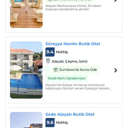
Alaçatı Barbarossa Hotel, 20 odası
bulunan konaklama yeridir.
Süreyya Hanim Butik Otel
9.4
Müthiş
Alaçati, Çeşme, İzmir
Zumbara ile Sonra Öde
Kredi Kartı Gerekmiyor
Alaçatı’da bahçe ve havuz manzaralı
odalarıyla hizmet veren Süreyya Hanım
Butik Otel Alaçatı, misafirlerine renkli bir
tatilin kapılarını aralıyor.
Sade Alaçatı Butik Otel
9.6
Müthiş