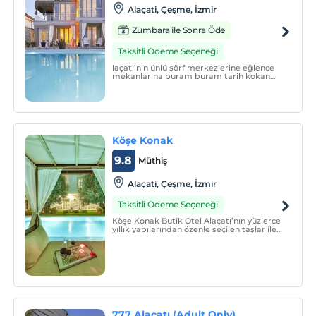
Alaçati, Çeşme, İzmir
Zumbara ile Sonra Öde
Taksitli Ödeme Seçeneği
laçatı’nın ünlü sörf merkezlerine eğlence
mekanlarına buram buram tarih kokan
sokaklarına ve merkezine sadece
dakikalar içinde ulaşım sağlayabileceğiniz
özel bir konum…fark yaratan mimarisini
modernlik ve alaturka anlayışıyla
harmanlamayı başarmış, tüm b
Köşe Konak
9.8
Müthiş
Alaçati, Çeşme, İzmir
Taksitli Ödeme Seçeneği
Köşe Konak Butik Otel Alaçatı’nın yüzlerce
yıllık yapılarından özenle seçilen taşlar ile
inşa edilmiş, eşsiz avlu tasarımı ile sizlere
özel anlar yaşatmayı amaçlayan bir taş
konaktır.
777 Alaçatı (Adult Only)