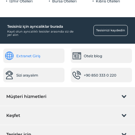
İzmir Otelleri
Bursa Otelleri
Kıbrıs Otelleri
Tesisiniz için ayrıcalıklar burada
Tesisinizi kaydedin
Kayıt olun ayrıcalıklı tesisler arasında siz de
yer alın
Extranet Giriş
Otelz blog
Sizi arayalım
+90 850 333 0 220
Müşteri hizmetleri
Rezervasyon yönet
Keşfet
Sizi arayalım
Hediye Kart
Tesisler için