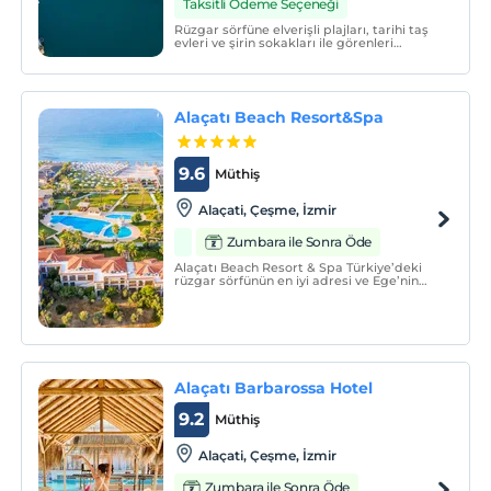
Taksitli Ödeme Seçeneği
Rüzgar sörfüne elverişli plajları, tarihi taş
evleri ve şirin sokakları ile görenleri
kendine hayran bırakan Alaçatı?da huzurlu
bir konuma sahip Port Alaçatı Hotel;
misafirlerine şehir stresinden arınma
fırsatı sunuyor.
Alaçatı Beach Resort&Spa
9.6
Müthiş
Alaçati, Çeşme, İzmir
Zumbara ile Sonra Öde
Alaçatı Beach Resort & Spa Türkiye’deki
rüzgar sörfünün en iyi adresi ve Ege’nin
nefes kesen sahil beldesi olan Alaçatı’nın
deniz kıyısında 43 odası ve kahvaltı dahil
konsepti ile hizmet veren bir butik oteldir.
Alaçatı Barbarossa Hotel
9.2
Müthiş
Alaçati, Çeşme, İzmir
Zumbara ile Sonra Öde