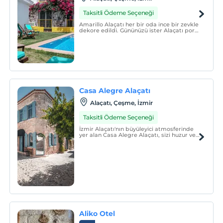
Taksitli Ödeme Seçeneği
Amarillo Alaçatı her bir oda ince bir zevkle
dekore edildi. Gününüzü ister Alaçatı port
bölgesinde sörf yaparak; ister Çeşme
Alaçatı bölgesinin güzel koylarından
birinde isterseniz de otelimizin havuzunda
serinleyerek geçirin.
Casa Alegre Alaçatı
Alaçatı, Çeşme, İzmir
Taksitli Ödeme Seçeneği
İzmir Alaçatı'nın büyüleyici atmosferinde
yer alan Casa Alegre Alaçatı, sizi huzur ve
konforun buluştuğu özel bir deneyime
davet ediyor.
Aliko Otel