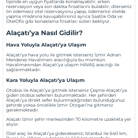
tipinde en uygun fiyatlarda konaklayabilir,
erken
rezervasyon
veya
son dakika fırsatlarını
bulabilir, dilerseniz
ön ödemesiz otel rezervasyonu
yapıp, ödemenizi otelde
yapma imkânına kavuşabilirsiniz ayrıca
Saatlik Oda
ve
OtelOfis
gibi konaklama fırsatları sizleri bekliyor.
Alaçatı’ya Nasıl Gidilir?
Hava Yoluyla Alaçatı’ya Ulaşım
Alaçatı’ya hava yolu ile gitmek isterseniz
İzmir Adnan
Menderes Havalimanı
aracılığıyla bu mümkün.
Havalimanından Alaçatı’ya ulaşım HAVAŞ aracılığı ile
sağlanmaktadır.
Kara Yoluyla Alaçatı’ya Ulaşım
Otobüs ile Alaçatı’ya gitmek isterseniz
Çeşme
-Alaçatı’ya
giden otobüs seferleri bulunmaktadır. Her şehirden
Alaçatı’ya direkt sefer bulunmadığından bulunduğunuz
şehirde yoksa öncelikle İzmir Otogarı’na gitmeniz
gerekmektedir.
Alaçatı İzmir şehir merkezinden 70 kilometre uzaklıkta yer
alıyor.
Özel araç ile Alaçatı’ya gidecekseniz;
İstanbul
ile 640 km,