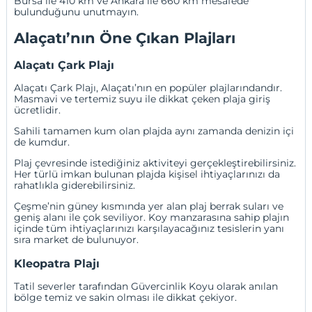
Bursa
ile 410 km ve Ankara ile 660 km mesafede
bulunduğunu unutmayın.
Alaçatı’nın Öne Çıkan Plajları
Alaçatı Çark Plajı
Alaçatı Çark Plajı, Alaçatı’nın en popüler plajlarındandır.
Masmavi ve tertemiz suyu ile dikkat çeken plaja giriş
ücretlidir.
Sahili tamamen kum olan plajda aynı zamanda denizin içi
de kumdur.
Plaj çevresinde istediğiniz aktiviteyi gerçekleştirebilirsiniz.
Her türlü imkan bulunan plajda kişisel ihtiyaçlarınızı da
rahatlıkla giderebilirsiniz.
Çeşme’nin güney kısmında yer alan plaj berrak suları ve
geniş alanı ile çok seviliyor. Koy manzarasına sahip plajın
içinde tüm ihtiyaçlarınızı karşılayacağınız tesislerin yanı
sıra market de bulunuyor.
Kleopatra Plajı
Tatil severler tarafından Güvercinlik Koyu olarak anılan
bölge temiz ve sakin olması ile dikkat çekiyor.