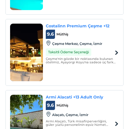
Costalinn Premium Çeşme +12
9.6
Müthiş
Çeşme Merkez, Çeşme, İzmir
Taksitli Ödeme Seçeneği
Çeşme'nin gözde bir noktasında bulunan
otelimiz, Ayayorgi Koyu'na sadece üç farklı
noktadan kısa bir mesafede
konumlanırken, Alaçatı'ya olan yakınlığıyla
da dikkat çekiyor.
Armi Alacati +13 Adult Only
9.6
Müthiş
Alaçatı, Çeşme, İzmir
Armi Alaçatı, Türk misafirperverliğini,
güler yüzlü personelinin eşsiz hizmet
anlayışını, eski ve doğal mimarisiyle