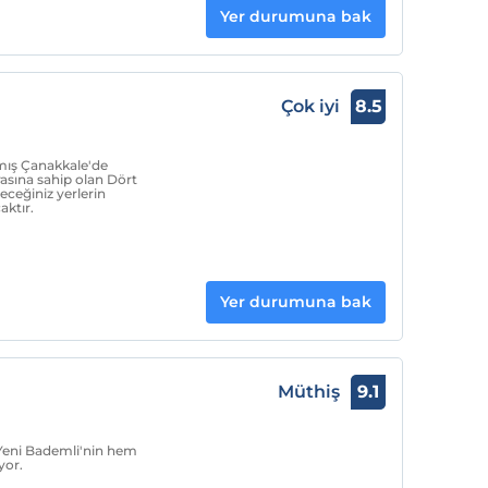
Yer durumuna bak
Çok iyi
8.5
pmış Çanakkale'de
sına sahip olan Dört
ceğiniz yerlerin
aktır.
Yer durumuna bak
Müthiş
9.1
 Yeni Bademli'nin hem
yor.