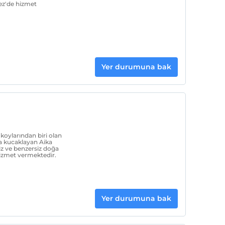
ez'de hizmet
Yer durumuna bak
koylarından biri olan
a kucaklayan Aika
siz ve benzersiz doğa
hizmet vermektedir.
Yer durumuna bak