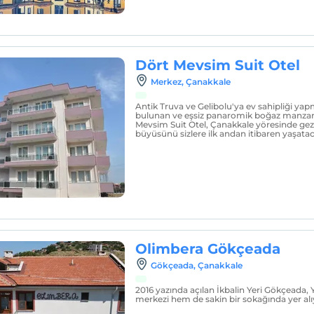
Dört Mevsim Suit Otel
Merkez‎, Çanakkale
Antik Truva ve Gelibolu'ya ev sahipliği ya
bulunan ve eşsiz panaromik boğaz manzara
Mevsim Suit Otel, Çanakkale yöresinde geze
büyüsünü sizlere ilk andan itibaren yaşatac
Olimbera Gökçeada
Gökçeada‎, Çanakkale
2016 yazında açılan İkbalin Yeri Gökçeada,
merkezi hem de sakin bir sokağında yer alı