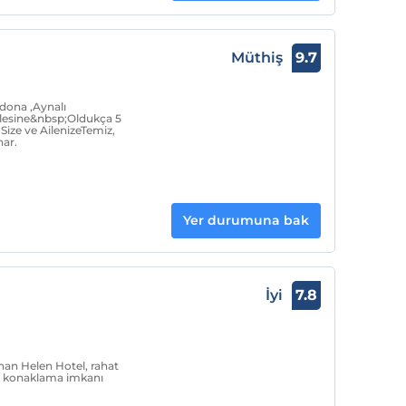
Müthiş
9.7
dona ,Aynalı
lesine&nbsp;Oldukça 5
Size ve AilenizeTemiz,
ar.
Yer durumuna bak
İyi
7.8
n Helen Hotel, rahat
ir konaklama imkanı