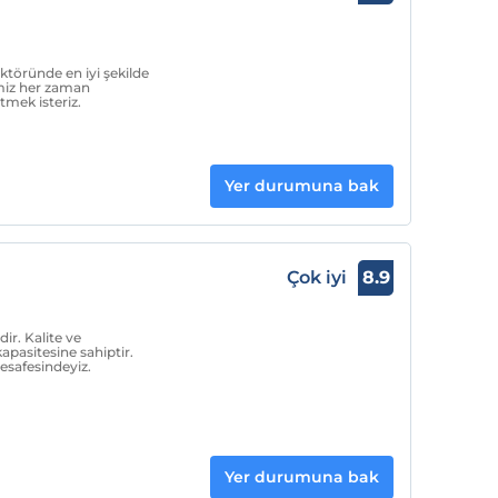
ktöründe en iyi şekilde
imiz her zaman
ek isteriz.
Yer durumuna bak
Çok iyi
8.9
ir. Kalite ve
apasitesine sahiptir.
safesindeyiz.
Yer durumuna bak