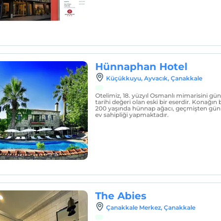
Hünnaphan Hotel
Küçükkuyu, Ayvacık, Çanakkale
Otelimiz, 18. yüzyıl Osmanlı mimarisini g
tarihi değeri olan eski bir eserdir. Konağın
200 yaşında hünnap ağacı, geçmişten gü
ev sahipliği yapmaktadır.
The Abies
Çanakkale Merkez, Çanakkale