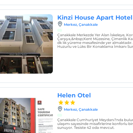
Kinzi House Apart Hotel
Merkez‎, Çanakkale
Çanakkale Merkezde Yer Alan İskeleye, Kor
Çarşıya,&nbsp;Kent Müzesine, Çimenlik Ka
dk lık yüreme mesafesinde yer almaktadır. 
Huzurlu ve Lüks Bir Konaklama İmkanı Sun
Helen Otel
Merkez‎, Çanakkale
Çanakkale Cumhuriyet Meydanı?nda buluna
ulaşımı sayesinde misafirlerine konforlu b
sunuyor. Tesiste 42 oda mevcut.