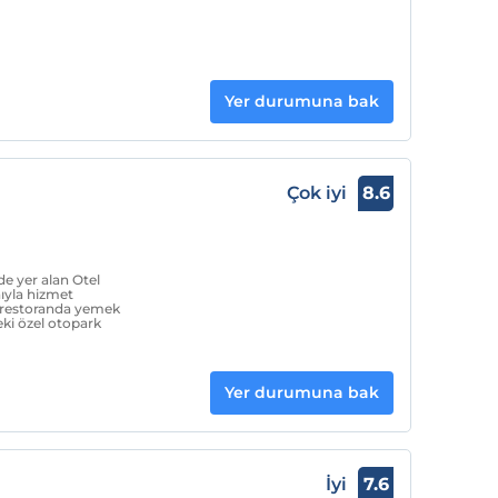
Yer durumuna bak
Çok iyi
8.6
e yer alan Otel
nıyla hizmet
i restoranda yemek
eki özel otopark
Yer durumuna bak
İyi
7.6