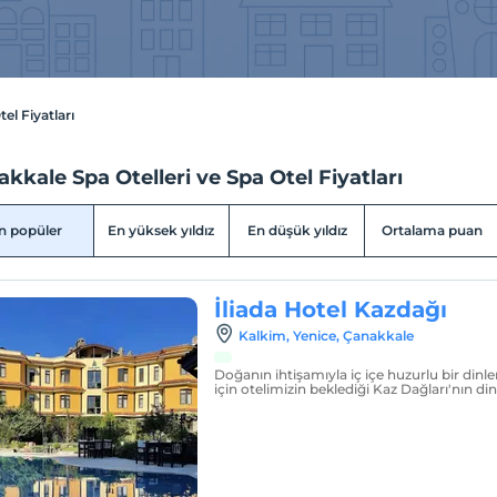
el Fiyatları
kkale Spa Otelleri ve Spa Otel Fiyatları
n popüler
En yüksek yıldız
En düşük yıldız
Ortalama puan
İliada Hotel Kazdağı
Kalkim, Yenice, Çanakkale
Doğanın ihtişamıyla iç içe huzurlu bir di
için otelimizin beklediği Kaz Dağları'nın din