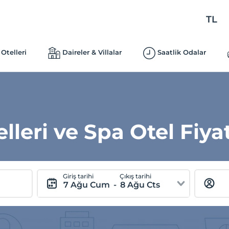
TL
Otelleri
Daireler & Villalar
Saatlik Odalar
leri ve Spa Otel Fiyat
Giriş tarihi
Çıkış tarihi
7 Ağu Cum
-
8 Ağu Cts