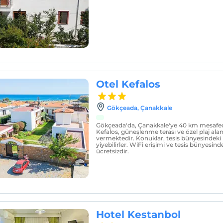
Otel Kefalos
Gökçeada‎, Çanakkale
Gökçeada'da, Çanakkale'ye 40 km mesafed
Kefalos, güneşlenme terası ve özel plaj ala
vermektedir. Konuklar, tesis bünyesindek
yiyebilirler. WiFi erişimi ve tesis bünyesind
ücretsizdir.
Hotel Kestanbol