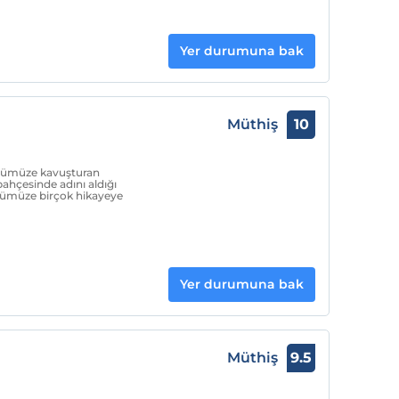
Yer durumuna bak
Müthiş
10
ünümüze kavuşturan
 bahçesinde adını aldığı
nümüze birçok hikayeye
Yer durumuna bak
Müthiş
9.5