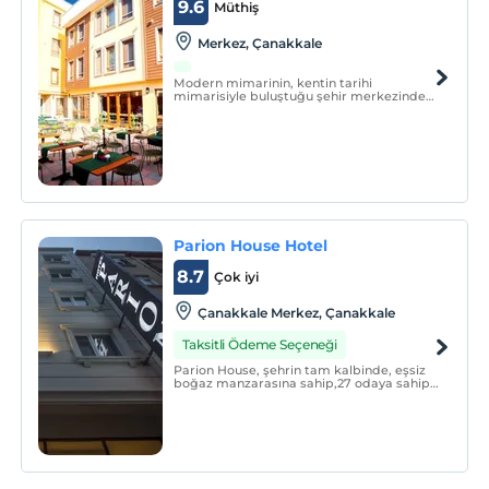
9.6
Müthiş
Merkez‎, Çanakkale
Modern mimarinin, kentin tarihi
mimarisiyle buluştuğu şehir merkezinde
yer alan otelimiz, samimi butik hizmet
anlayışıyla siz değerli misafirlerimizin
hizmetindedir.
Parion House Hotel
8.7
Çok iyi
Çanakkale Merkez, Çanakkale
Taksitli Ödeme Seçeneği
Parion House, şehrin tam kalbinde, eşsiz
boğaz manzarasına sahip,27 odaya sahip
butik&nbsp;otelidir.&nbsp;Beyazın ve
mavinin buluştuğu şık tasarımlı odaları ile
misafirleri için eşsiz hizmet kalitesi
sunmaktadır.