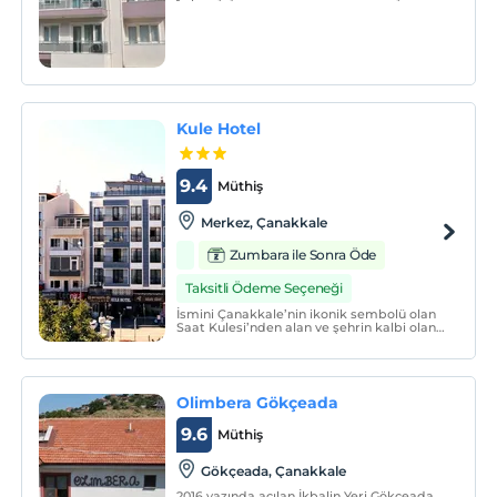
panaromik boğaz manzarasına sahip olan
Dört Mevsim Suit Otel, Çanakkale
yöresinde gezeceğiniz yerlerin büyüsünü
sizlere ilk andan itibaren yaşatacaktır.
Kule Hotel
9.4
Müthiş
Merkez‎, Çanakkale
Zumbara ile Sonra Öde
Taksitli Ödeme Seçeneği
İsmini Çanakkale’nin ikonik sembolü olan
Saat Kulesi’nden alan ve şehrin kalbi olan
Çanakkale İskelesi’nin girişinde bulunan
otelimiz, 37 oda ve 88 yatak kapasitesine
sahiptir.
Olimbera Gökçeada
9.6
Müthiş
Gökçeada‎, Çanakkale
2016 yazında açılan İkbalin Yeri Gökçeada,