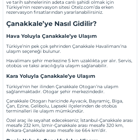
ve tarih sahnelerinin adeta canlı şahidi olmak için
Türkiye’nin rezervasyon sitesi Otelz.com’da erken
rezervasyon fırsatlarından yararlanabilirsiniz.
Çanakkale’ye Nasıl Gidilir?
Hava Yoluyla Çanakkale’ye Ulaşım
Türkiye’nin pek çok şehrinden
Çanakkale Havalimanı
’na
ulaşım seçeneği bulunur.
Havalimanı şehir merkezine 5 km uzaklıkta yer alır. Servis,
otobüs ve taksi aracılığıyla ulaşım sağlanabilir.
Kara Yoluyla Çanakkale’ye Ulaşım
Türkiye’nin her ilinden Çanakkale Otogarı’na ulaşım
sağlanmaktadır. Otogar şehir merkezindedir.
Çanakkale Otogarı haricinde
Ayvacık
,
Bayramiç
,
Biga
,
Çan
,
Ezine
,
Gelibolu
,
Lapseki
ilçelerinden de otobüs
terminalleri ile ulaşım mümkündür.
Özel araç ile seyahat edecekseniz;
İstanbul
-Çanakkale arası
mesafe 232 km,
İzmir
-Çanakkale arası mesafe 320 km,
Ankara
-Çanakkale arası mesafe ise 664 km’dir.