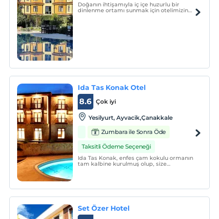
Doğanın ihtişamıyla iç içe huzurlu bir
dinlenme ortamı sunmak için otelimizin
beklediği Kaz Dağları'nın dingin
güzelliğine kaçışın.
Ida Tas Konak Otel
8.6
Çok iyi
Yesilyurt, Ayvacik,Çanakkale
Zumbara ile Sonra Öde
Taksitli Ödeme Seçeneği
Ida Tas Konak, enfes çam kokulu ormanın
tam kalbine kurulmuş olup, size
efsanelerin, huzurun ve mutluluğun
resmini çiziyor, hayalleriniz ve ötesini daha
da asarak mitolojik boyutunu da önünüze
getiriyor.
Set Özer Hotel