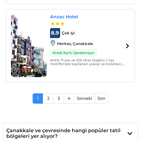
Anzac Hotel
8.9
Çok iyi
Merkez‎, Çanakkale
Kredi Kartı Gerekmiyor
Antik Truva ve IDA (Kaz Dağları ) taş
motifleriyle kaplanan yüzeyi ve kolonları,
Truva Savaşlarını simgeleyen muhteşem
sanat eserleri, Gelibolu Savaşını konu alan
sanat çalışmaları, Gelibolu Savaşından
günümüze kadar gelen bazı objelerin
sergilendiği böl
1
2
3
4
Sonraki
Son
Çanakkale ve çevresinde hangi popüler tatil
bölgeleri yer alıyor?