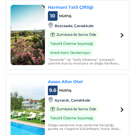
Harmani Tatil Çiftliği
10
Müthiş
Bozcaada, Çanakkale
Zumbara ile Sonra Öde
Taksitli Ödeme Seçeneği
Kredi Kartı Gerekmiyor
‘’Sessizlik’’ ve ‘’Kafa Dinleme’’ konsepti
üzerine kurulu manzara ve doğa harikası
bu çiftlikte; kendinize kısa bir mola
vererek, unutulmaz anılarla döneceğiniz
keyif dolu bir tatile davetlisiniz.
Assos Altın Otel
9.6
Müthiş
Ayvacık, Çanakkale
Zumbara ile Sonra Öde
Taksitli Ödeme Seçeneği
Dalga seslerinin kuş seslerine karıştığı,
güneş ve rüzgarla bütünleşen, huzur dolu
bir yaşam tarzının tadını çıkarmak üzere