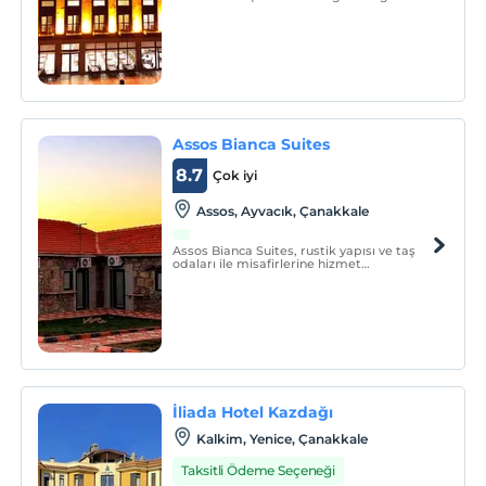
gemileri seyredebilir, Saros Körfezi'nden
başlayıp Yunanistan’ın Semadirek ve
Limni adalarına uzanan panoramik
manzarasında kahvenizi
yudumlayabilirsiniz.
Assos Bianca Suites
8.7
Çok iyi
Assos, Ayvacık, Çanakkale
Assos Bianca Suites, rustik yapısı ve taş
odaları ile misafirlerine hizmet
vermektedir.
İliada Hotel Kazdağı
Kalkim, Yenice, Çanakkale
Taksitli Ödeme Seçeneği