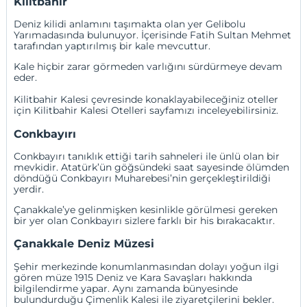
Kilitbahir
Deniz kilidi anlamını taşımakta olan yer Gelibolu
Yarımadasında bulunuyor. İçerisinde Fatih Sultan Mehmet
tarafından yaptırılmış bir kale mevcuttur.
Kale hiçbir zarar görmeden varlığını sürdürmeye devam
eder.
Kilitbahir Kalesi çevresinde konaklayabileceğiniz oteller
için
Kilitbahir Kalesi
Otelleri sayfamızı inceleyebilirsiniz.
Conkbayırı
Conkbayırı tanıklık ettiği tarih sahneleri ile ünlü olan bir
mevkidir. Atatürk’ün göğsündeki saat sayesinde ölümden
döndüğü Conkbayırı Muharebesi’nin gerçekleştirildiği
yerdir.
Çanakkale’ye gelinmişken kesinlikle görülmesi gereken
bir yer olan Conkbayırı sizlere farklı bir his bırakacaktır.
Çanakkale Deniz Müzesi
Şehir merkezinde konumlanmasından dolayı yoğun ilgi
gören müze 1915 Deniz ve Kara Savaşları hakkında
bilgilendirme yapar. Aynı zamanda bünyesinde
bulundurduğu Çimenlik Kalesi ile ziyaretçilerini bekler.