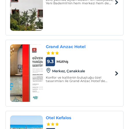
Yeni Bademli'nin hem merkezi hem de
sakin bir sokağında yer alıyor.
Grand Anzac Hotel
9.3
Müthiş
Merkez‎, Çanakkale
Konfor ve kalitenin buluştuğu özel
tasarımları ile Grand Anzac Hotel’de
sunulan genel hizmetler aşağıdaki gibidir.
Otel Kefalos