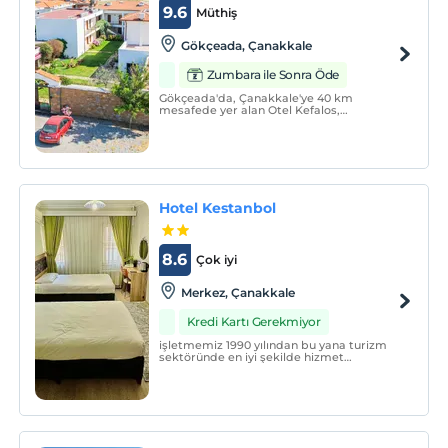
9.6
Müthiş
Gökçeada‎, Çanakkale
Zumbara ile Sonra Öde
Gökçeada'da, Çanakkale'ye 40 km
mesafede yer alan Otel Kefalos,
güneşlenme terası ve özel plaj alanıyla
hizmet vermektedir. Konuklar, tesis
bünyesindeki restoranda yemek
yiyebilirler. WiFi erişimi ve tesis
bünyesindeki özel otopark ücretsizdir.
Hotel Kestanbol
8.6
Çok iyi
Merkez‎, Çanakkale
Kredi Kartı Gerekmiyor
işletmemiz 1990 yılından bu yana turizm
sektöründe en iyi şekilde hizmet
vermektedir. Siz değerli misafirlerimiz her
zaman ağırlamaktan memnum
olduğumuzu belirtmek isteriz.