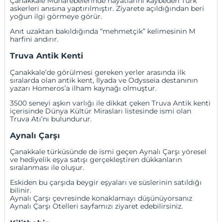
Çanakkale Muharebelerinde hayatlarını kaybeden Türk
askerleri anısına yaptırılmıştır. Ziyarete açıldığından beri
yoğun ilgi görmeye görür.
Anıt uzaktan bakıldığında “mehmetçik” kelimesinin M
harfini andırır.
Truva Antik Kenti
Çanakkale’de görülmesi gereken yerler arasında ilk
sıralarda olan antik kent, İlyada ve Odysseia destanının
yazarı Homeros’a ilham kaynağı olmuştur.
3500 seneyi aşkın varlığı ile dikkat çeken Truva Antik kenti
içerisinde Dünya Kültür Mirasları listesinde ismi olan
Truva Atı’nı bulundurur.
Aynalı Çarşı
Çanakkale türküsünde de ismi geçen Aynalı Çarşı yöresel
ve hediyelik eşya satışı gerçekleştiren dükkanların
sıralanması ile oluşur.
Eskiden bu çarşıda beygir eşyaları ve süslerinin satıldığı
bilinir.
Aynalı Çarşı çevresinde konaklamayı düşünüyorsanız
Aynalı Çarşı Otelleri
sayfamızı ziyaret edebilirsiniz.