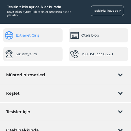
Tesisiniz için ayrıcalıklar burada
Tesisinizi kaydedin
Kayıt olun ayrıcalıklı tesisler arasında siz de
yer alın
Extranet Giriş
Otelz blog
Sizi arayalım
+90 850 333 0 220
Müşteri hizmetleri
Rezervasyon yönet
Keşfet
Sizi arayalım
Hediye Kart
Tesisler için
İştirak olun
ZPara Nedir?
Hemen tesisinizi ekleyin
Otelz hakkında