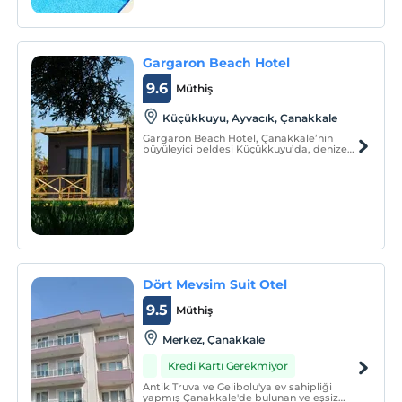
siz değerli misafirlerimizi bekliyoruz.
Gargaron Beach Hotel
9.6
Müthiş
Küçükkuyu, Ayvacık, Çanakkale
Gargaron Beach Hotel, Çanakkale’nin
büyüleyici beldesi Küçükkuyu’da, denize
sıfır konumuyla misafirlerine eşsiz bir tatil
deneyimi sunmaktadır.
Dört Mevsim Suit Otel
9.5
Müthiş
Merkez‎, Çanakkale
Kredi Kartı Gerekmiyor
Antik Truva ve Gelibolu'ya ev sahipliği
yapmış Çanakkale'de bulunan ve eşsiz