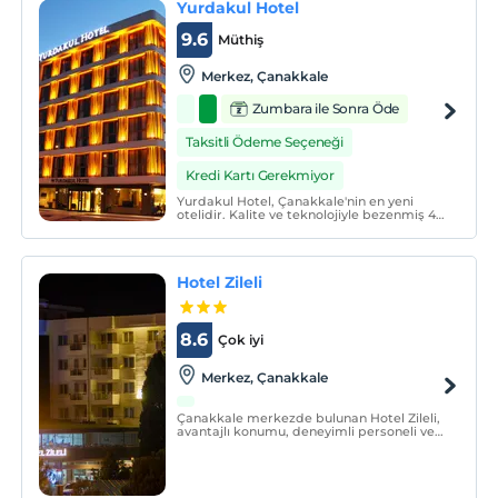
Yurdakul Hotel
9.6
Müthiş
Merkez‎, Çanakkale
Zumbara ile Sonra Öde
Taksitli Ödeme Seçeneği
Kredi Kartı Gerekmiyor
Yurdakul Hotel, Çanakkale'nin en yeni
otelidir. Kalite ve teknolojiyle bezenmiş 48
oda ve 110 yatak kapasitesine sahiptir.
Şehir merkezine ve havaalanına yürüme
mesafesindeyiz.
Hotel Zileli
8.6
Çok iyi
Merkez‎, Çanakkale
Çanakkale merkezde bulunan Hotel Zileli,
avantajlı konumu, deneyimli personeli ve
kaliteli hizmet anlayışı ile misafirlerine,
ihtiyaçlarını karşılayabilecekleri konforlu
bir konaklama imkanı sunuyor. Tesiste 1+1
den oluşan toplam 108 oda mevcut.