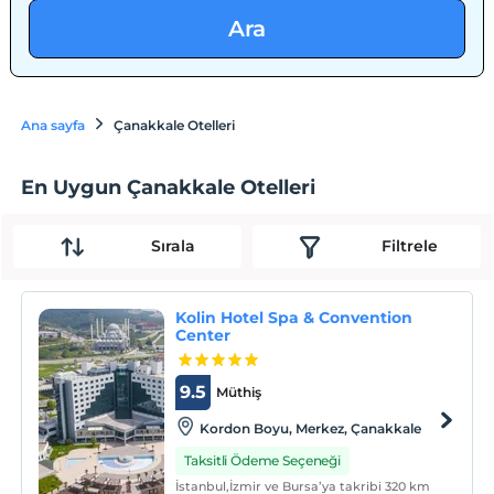
Ara
Ana sayfa
Çanakkale Otelleri
En Uygun Çanakkale Otelleri
Sırala
Filtrele
Kolin Hotel Spa & Convention
Center
9.5
Müthiş
Kordon Boyu, Merkez‎, Çanakkale
Taksitli Ödeme Seçeneği
İstanbul,İzmir ve Bursa’ya takribi 320 km