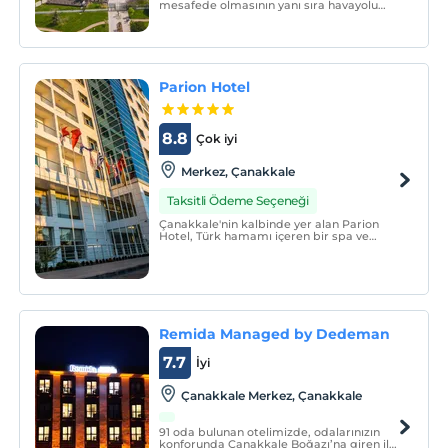
mesafede olmasının yanı sıra havayolu
ulaşımları ile de ulaşım sorunu bulunmayn
KOLİN Hotel,gerek bulunduğu
lokasyon,gerekse sunmuş olduğu VIP
hizmet anlayışının yanı sıra modern ve göz
yormayan dekorasyonu ile T
Parion Hotel
8.8
Çok iyi
Merkez‎, Çanakkale
Taksitli Ödeme Seçeneği
Çanakkale'nin kalbinde yer alan Parion
Hotel, Türk hamamı içeren bir spa ve
sağlıklı yaşam merkezinin yanı sıra kapalı
yüzme havuzu sunmaktadır. Tesis
genelinde ücretsiz Wi-Fi erişimi
mevcuttur.
Remida Managed by Dedeman
7.7
İyi
Çanakkale Merkez, Çanakkale
91 oda bulunan otelimizde, odalarınızın
konforunda Çanakkale Boğazı’na giren ilk