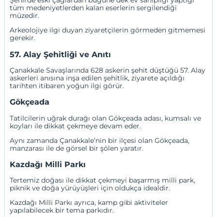
Şehirde eski çağlardan bugüne dek ev sahipliği yaptığı
tüm medeniyetlerden kalan eserlerin sergilendiği
müzedir.
Arkeolojiye ilgi duyan ziyaretçilerin görmeden gitmemesi
gerekir.
57. Alay Şehitliği ve Anıtı
Çanakkale Savaşlarında 628 askerin şehit düştüğü 57. Alay
askerleri anısına inşa edilen şehitlik, ziyarete açıldığı
tarihten itibaren yoğun ilgi görür.
Gökçeada
Tatilcilerin uğrak durağı olan Gökçeada adası, kumsalı ve
koyları ile dikkat çekmeye devam eder.
Aynı zamanda Çanakkale’nin bir ilçesi olan Gökçeada,
manzarası ile de görsel bir şölen yaratır.
Kazdağı Milli Parkı
Tertemiz doğası ile dikkat çekmeyi başarmış milli park,
piknik ve doğa yürüyüşleri için oldukça idealdir.
Kazdağı Milli Parkı ayrıca, kamp gibi aktiviteler
yapılabilecek bir tema parkıdır.