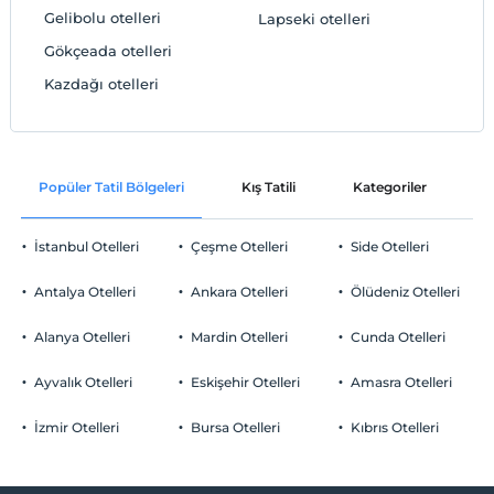
Gelibolu otelleri
Lapseki‎ otelleri
Gökçeada‎ otelleri
Kazdağı otelleri
Popüler Tatil Bölgeleri
Kış Tatili
Kategoriler
P
İstanbul Otelleri
Çeşme Otelleri
Side Otelleri
Antalya Otelleri
Ankara Otelleri
Ölüdeniz Otelleri
Alanya Otelleri
Mardin Otelleri
Cunda Otelleri
Ayvalık Otelleri
Eskişehir Otelleri
Amasra Otelleri
İzmir Otelleri
Bursa Otelleri
Kıbrıs Otelleri