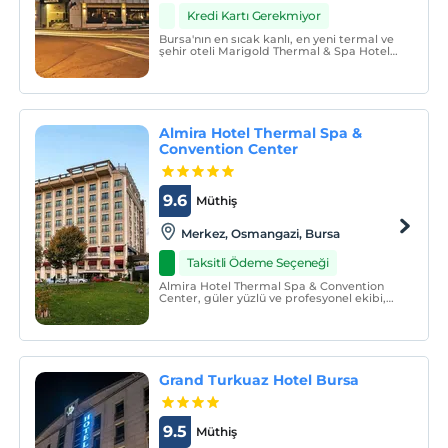
Kredi Kartı Gerekmiyor
Bursa'nın en sıcak kanlı, en yeni termal ve
şehir oteli Marigold Thermal & Spa Hotel
Bursa'ya hoş geldiniz. Benzersiz termal
terapi geleneğinden, şehrin kalbinde,
adını Uludağ eteklerindeki kadife
çiçeklerinden alıyor.
Almira Hotel Thermal Spa &
Convention Center
9.6
Müthiş
Merkez, Osmangazi, Bursa
Taksitli Ödeme Seçeneği
Almira Hotel Thermal Spa & Convention
Center, güler yüzlü ve profesyonel ekibi,
lüks ve konforlu odaları, profesyonel
hizmet anlayışı, Luna Havuzbaşı A la Carte
Restoran, Game Zone, Splash Kids, açık
termal, kapalı havuzları ve Spa
merkezinde sunulan pek
Grand Turkuaz Hotel Bursa
9.5
Müthiş