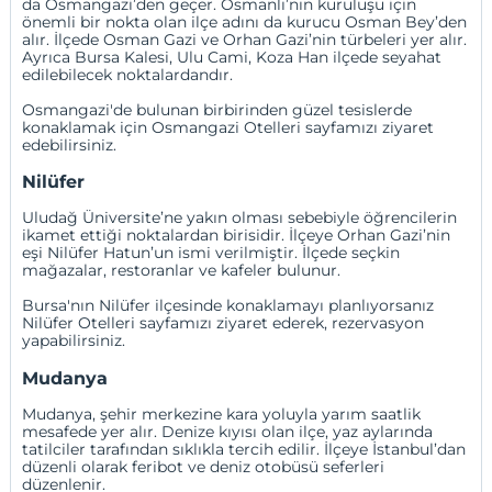
da Osmangazi’den geçer. Osmanlı’nın kuruluşu için
önemli bir nokta olan ilçe adını da kurucu Osman Bey’den
alır. İlçede Osman Gazi ve Orhan Gazi’nin türbeleri yer alır.
Ayrıca Bursa Kalesi, Ulu Cami, Koza Han ilçede seyahat
edilebilecek noktalardandır.
Osmangazi'de bulunan birbirinden güzel tesislerde
konaklamak için
Osmangazi Otelleri
sayfamızı ziyaret
edebilirsiniz.
Nilüfer
Uludağ Üniversite’ne yakın olması sebebiyle öğrencilerin
ikamet ettiği noktalardan birisidir. İlçeye Orhan Gazi’nin
eşi Nilüfer Hatun’un ismi verilmiştir. İlçede seçkin
mağazalar, restoranlar ve kafeler bulunur.
Bursa'nın Nilüfer ilçesinde konaklamayı planlıyorsanız
Nilüfer Otelleri
sayfamızı ziyaret ederek, rezervasyon
yapabilirsiniz.
Mudanya
Mudanya, şehir merkezine kara yoluyla yarım saatlik
mesafede yer alır. Denize kıyısı olan ilçe, yaz aylarında
tatilciler tarafından sıklıkla tercih edilir. İlçeye İstanbul’dan
düzenli olarak feribot ve deniz otobüsü seferleri
düzenlenir.