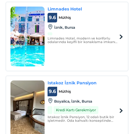
Limnades Hotel
9.6
Müthiş
İznik, Bursa
Limnades Hotel, modern ve konforlu
odalarında keyifli bir konaklama imkanı
sunuyor. Bir yanında İznik'in tarihi surları,
diğer yanında ise İznik Gölü'nün
muhteşem havasıyla misafirlerini
ağırlayan tesis, huzurlu bir tatil yapmanızı
sağlıyor.
Istakoz İznik Pansiyon
9.6
Müthiş
Boyalica, İznik, Bursa
Kredi Kartı Gerekmiyor
Istakoz İznik Pansiyon, 12 odalı butik bir
işletmedir. Oda kahvaltı konseptinde
hizmet vermektedir.