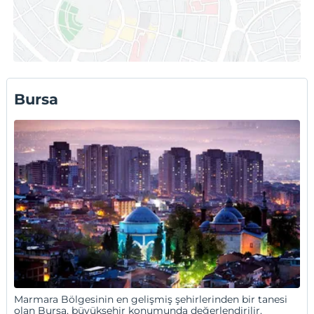
Mavi Deniz Butik Otel
Tirilye Evi Otel
Rıdvan Otel
Ata Suite Hotel
Otellerin tamamı için:
Bursa Pansiyonlar
Bursa
Marmara Bölgesinin en gelişmiş şehirlerinden bir tanesi
olan Bursa, büyükşehir konumunda değerlendirilir.