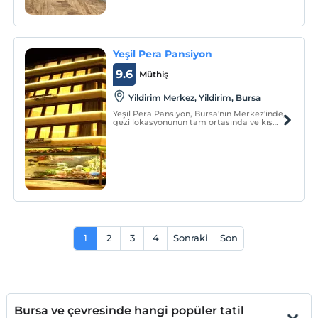
Yeşil Pera Pansiyon
9.6
Müthiş
Yildirim Merkez, Yildirim, Bursa
Yeşil Pera Pansiyon, Bursa'nın Merkez'inde,
gezi lokasyonunun tam ortasında ve kış
turizm cenneti Uludağ Kayak Merkezi için
Teleferik İstasyonu'na yakın konumu ile
"Temiz oda, Temiz misafirler" prensibi ile
konaklama hizmeti sunuyor.
1
2
3
4
Sonraki
Son
Bursa ve çevresinde hangi popüler tatil