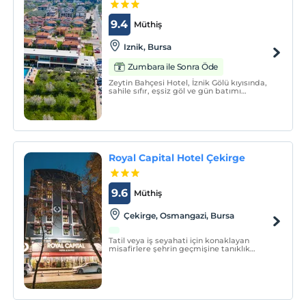
9.4
Müthiş
Iznik, Bursa
Zumbara ile Sonra Öde
Zeytin Bahçesi Hotel, İznik Gölü kıyısında,
sahile sıfır, eşsiz göl ve gün batımı
manzarasına sahip cephesiyle İznik
sahilinin incisi konumunda yer almaktadır.
Royal Capital Hotel Çekirge
9.6
Müthiş
Çekirge, Osmangazi, Bursa
Tatil veya iş seyahati için konaklayan
misafirlere şehrin geçmişine tanıklık
etmenin yanı sıra merkezi konumda olup
bu tarihi şehri keşfetme imkânını sunan
Royal Capital Hotel Çekirge, konaklamanız
esnasındaki her anınızı unutulmaz bir
anıya dönüştürüyor.