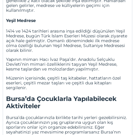
genellikle 2 katlı olacak şekilde inşa edilmiştir. Hanlardan
gelen gelirler, medrese ve külliyelerin geçimi için
kullanılmıştır.
Yeşil Medrese
1414 ve 1424 tarihleri arasına inşa edildiği düşünülen Yeşil
Medrese, bugün Türk İslam Eserleri Müzesi olarak ziyarete
açık hale gelmiştir. Osmanlı dönemindeki ilk medrese
olma özelliği bulunan Yeşil Medrese, Sultaniye Medresesi
olarak bilinir.
Yapının mimarı Hacı İvaz Paşa’dır. Anadolu Selçuklu
Devleti’nin mimari özelliklerini taşıyan Yeşil Medrese,
kesme taşlardan ve molozlardan yapılmıştır.
Müzenin içerisinde, çeşitli taş kitabeler, hattatların özel
eserleri, çeşitli mezar taşları ve çeşitli dua kitapları
sergilenir.
Bursa’da Çocuklarla Yapılabilecek
Aktiviteler
Bursa’da çocuklarınızla birlikte tarihi yerleri gezebilirsiniz.
Ayrıca çocuklarınızın yaş gruplarına uygun olan kış
sporlarını onlar için organize edebilirsiniz. Eğer
seyahatinizi yaz mevsimine programlarsanız Bursa’nın