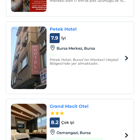
merkezi olan 17 km'lik pist uzunluğu ve 14
telesiyeje sahip beyaz cennet Uludağ’ın 1.
Petek Hotel
7.9
İyi
Bursa Merkez, Bursa
Petek Hotel, Bursa’nın Merkez'i Heykel
Bölgesi'nde yer almaktadır.
Grand Macit Otel
8.2
Çok iyi
Osmangazi, Bursa