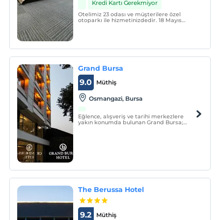
Kredi Kartı Gerekmiyor
Otelimiz 23 odası ve müşterilere özel
otoparkı ile hizmetinizdedir. 18 Mayıs
itibari ile restoran ve mutfağımız hizmete
açılmıştır.
Grand Bursa
9.0
Müthiş
Osmangazi, Bursa
Eğlence, alışveriş ve tarihi merkezlere
yakın konumda bulunan Grand Bursa;
konforlu odaları ile misafirlerine rahat bir
konaklama imkânı sunuyor.
The Berussa Hotel
9.2
Müthiş