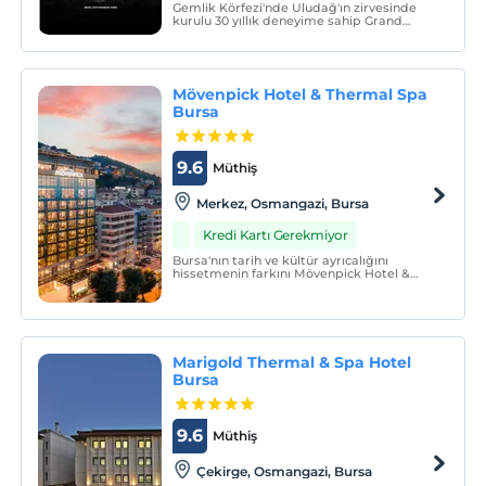
Gemlik Körfezi'nde Uludağ'ın zirvesinde
kurulu 30 yıllık deneyime sahip Grand
Yazıcı Uludağ Otel muhteşem
manzaraların yanı sıra çeşitli Spa ve
aktivite olanaklarına sahiptir.
Mövenpick Hotel & Thermal Spa
Bursa
9.6
Müthiş
Merkez, Osmangazi, Bursa
Kredi Kartı Gerekmiyor
Bursa'nın tarih ve kültür ayrıcalığını
hissetmenin farkını Mövenpick Hotel &
Thermal Spa Bursa'da konaklayarak
yaşayın.
Marigold Thermal & Spa Hotel
Bursa
9.6
Müthiş
Çekirge, Osmangazi, Bursa