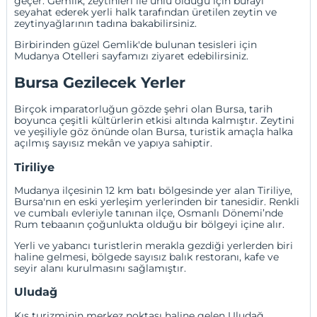
geçer. Gemlik, zeytinleri ile ünlü olduğu için burayı
seyahat ederek yerli halk tarafından üretilen zeytin ve
zeytinyağlarının tadına bakabilirsiniz.
Birbirinden güzel Gemlik'de bulunan tesisleri için
Mudanya Otelleri
sayfamızı ziyaret edebilirsiniz.
Bursa Gezilecek Yerler
Birçok imparatorluğun gözde şehri olan Bursa, tarih
boyunca çeşitli kültürlerin etkisi altında kalmıştır. Zeytini
ve yeşiliyle göz önünde olan Bursa, turistik amaçla halka
açılmış sayısız mekân ve yapıya sahiptir.
Tiriliye
Mudanya ilçesinin 12 km batı bölgesinde yer alan Tiriliye,
Bursa'nın en eski yerleşim yerlerinden bir tanesidir. Renkli
ve cumbalı evleriyle tanınan ilçe, Osmanlı Dönemi’nde
Rum tebaanın çoğunlukta olduğu bir bölgeyi içine alır.
Yerli ve yabancı turistlerin merakla gezdiği yerlerden biri
haline gelmesi, bölgede sayısız balık restoranı, kafe ve
seyir alanı kurulmasını sağlamıştır.
Uludağ
Kış turizminin merkez noktası haline gelen Uludağ,