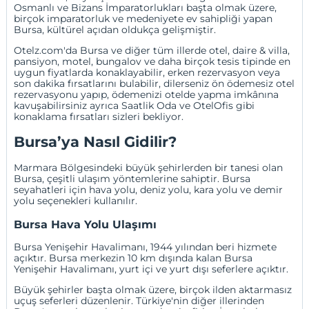
Osmanlı ve Bizans İmparatorlukları başta olmak üzere,
birçok imparatorluk ve medeniyete ev sahipliği yapan
Bursa, kültürel açıdan oldukça gelişmiştir.
Otelz.com'da Bursa ve diğer tüm illerde otel, daire &
villa
,
pansiyon
,
motel
,
bungalov
ve daha birçok tesis tipinde en
uygun fiyatlarda konaklayabilir,
erken rezervasyon
veya
son dakika fırsatlarını
bulabilir, dilerseniz
ön ödemesiz otel
rezervasyonu
yapıp, ödemenizi otelde yapma imkânına
kavuşabilirsiniz ayrıca
Saatlik Oda
ve
OtelOfis
gibi
konaklama fırsatları sizleri bekliyor.
Bursa’ya Nasıl Gidilir?
Marmara Bölgesindeki büyük şehirlerden bir tanesi olan
Bursa, çeşitli ulaşım yöntemlerine sahiptir. Bursa
seyahatleri için hava yolu, deniz yolu, kara yolu ve demir
yolu seçenekleri kullanılır.
Bursa Hava Yolu Ulaşımı
Bursa Yenişehir Havalimanı, 1944 yılından beri hizmete
açıktır. Bursa merkezin 10 km dışında kalan Bursa
Yenişehir Havalimanı, yurt içi ve yurt dışı seferlere açıktır.
Büyük şehirler başta olmak üzere, birçok ilden aktarmasız
uçuş seferleri düzenlenir. Türkiye'nin diğer illerinden