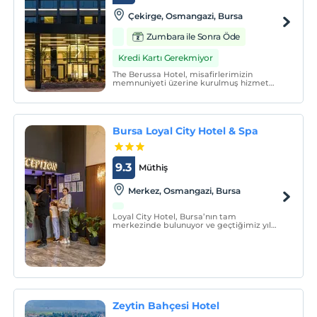
Çekirge, Osmangazi, Bursa
Zumbara ile Sonra Öde
Kredi Kartı Gerekmiyor
The Berussa Hotel, misafirlerimizin
memnuniyeti üzerine kurulmuş hizmet
anlayışıyla çeyrek asırdır Büyük Yıldız ismi
altında hizmet vermiş, 4 yıldız
kategorisinde 70 Standart Oda, 4 Suit, 1
Double Suit ile yenilenmiş olup,
mükemmel Bursa ve Uludağ manzar
Bursa Loyal City Hotel & Spa
9.3
Müthiş
Merkez, Osmangazi, Bursa
Loyal City Hotel, Bursa’nın tam
merkezinde bulunuyor ve geçtiğimiz yıl
hizmet vermeye başladı. Kendimize has
bir tarzı ve samimi hizmet anlayışı ile
misafirlerimize unutulmaz bir konaklama
deneyimi yaşatmak için buradayız.
Zeytin Bahçesi Hotel