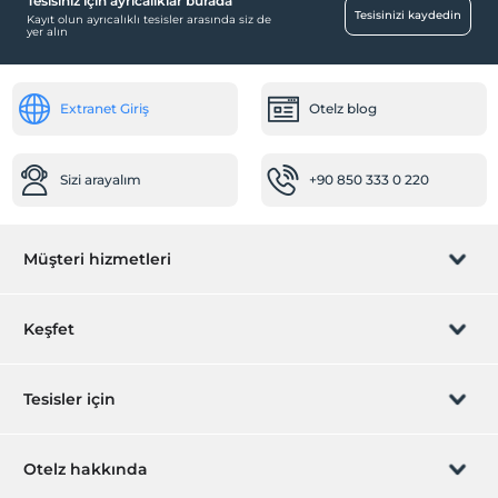
Tesisiniz için ayrıcalıklar burada
Tesisinizi kaydedin
Kayıt olun ayrıcalıklı tesisler arasında siz de
yer alın
Extranet Giriş
Otelz blog
Sizi arayalım
+90 850 333 0 220
Müşteri hizmetleri
Rezervasyon yönet
Keşfet
Sizi arayalım
Hediye Kart
Tesisler için
İştirak olun
ZPara Nedir?
Hemen tesisinizi ekleyin
Otelz hakkında
İletişim