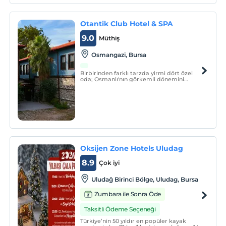
Otantik Club Hotel & SPA
9.0
Müthiş
Osmangazi, Bursa
Birbirinden farklı tarzda yirmi dört özel
oda; Osmanlı'nın görkemli dönemini
yansıtan bir anlayış ile dekore edildi.
Oksijen Zone Hotels Uludag
8.9
Çok iyi
Uludağ Birinci Bölge, Uludag, Bursa
Zumbara ile Sonra Öde
Taksitli Ödeme Seçeneği
Türkiye’nin 50 yıldır en popüler kayak