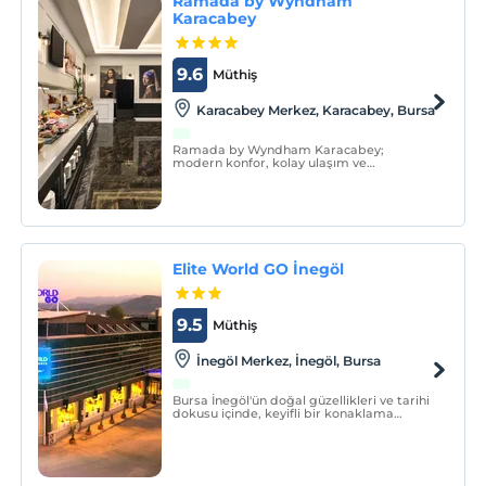
Ramada by Wyndham
Karacabey
9.6
Müthiş
Karacabey Merkez, Karacabey, Bursa
Ramada by Wyndham Karacabey;
modern konfor, kolay ulaşım ve
profesyonel hizmetin buluşma noktası…
Bursa’nın gelişen bölgesi Karacabey’de, O-
5 otoyolu üzerinde konumlanan Ramada
by Wyndham Karacabey, iş ve tatil amaçlı
seyahat eden misafirlere konforlu b
Elite World GO İnegöl
9.5
Müthiş
İnegöl Merkez, İnegöl, Bursa
Bursa İnegöl'ün doğal güzellikleri ve tarihi
dokusu içinde, keyifli bir konaklama
deneyimi için otelimizde yeriniz hazır.