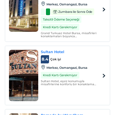
Merkez, Osmangazi, Bursa
Zumbara ile Sonra Öde
Taksitli Ödeme Seçeneği
Kredi Kartı Gerekmiyor
Grand Turkuaz Hotel Bursa, misafirleri
konaklamaları boyunca
faydalanabilecekleri oda imkânları TV,
kablosuz internet, telefon ve oda kasası
standart odalarda mevcuttur. İhtiyaca
göre tesisteki araç kiralama hizmetlerini
Sultan Hotel
kullanabilirsiniz.
8.4
Çok iyi
Merkez, Osmangazi, Bursa
Kredi Kartı Gerekmiyor
Sultan Hotel, eşsiz konumuyla
misafirlerine konforlu bir konaklama
deneyimi sunmaktadır. Tesisimiz; ücretsiz
vale hizmetiyle kapalı ve açık otopark,
ücretsiz kahvaltı, 7/24 resepsiyon ve
uyandırma servisi ile hizmet vermektedir.