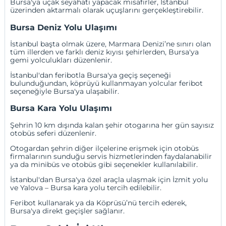
Bursa'ya uçak seyahati yapacak misafirler, İstanbul
üzerinden aktarmalı olarak uçuşlarını gerçekleştirebilir.
Bursa Deniz Yolu Ulaşımı
İstanbul
başta olmak üzere, Marmara Denizi’ne sınırı olan
tüm illerden ve farklı deniz kıyısı şehirlerden, Bursa'ya
gemi yolculukları düzenlenir.
İstanbul'dan feribotla Bursa'ya geçiş seçeneği
bulunduğundan, köprüyü kullanmayan yolcular feribot
seçeneğiyle Bursa'ya ulaşabilir.
Bursa Kara Yolu Ulaşımı
Şehrin 10 km dışında kalan şehir otogarına her gün sayısız
otobüs seferi düzenlenir.
Otogardan şehrin diğer ilçelerine erişmek için otobüs
firmalarının sunduğu servis hizmetlerinden faydalanabilir
ya da minibüs ve otobüs gibi seçenekler kullanılabilir.
İstanbul
'dan Bursa'ya özel araçla ulaşmak için
İzmit
yolu
ve
Yalova
– Bursa kara yolu tercih edilebilir.
Feribot kullanarak ya da Köprüsü’nü tercih ederek,
Bursa'ya direkt geçişler sağlanır.