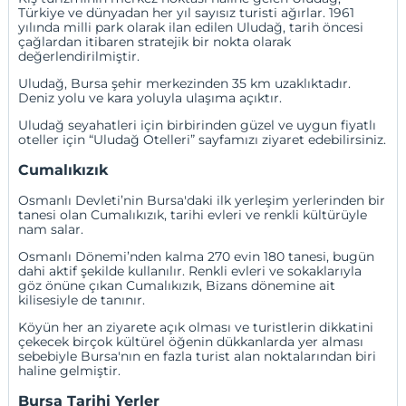
Türkiye ve dünyadan her yıl sayısız turisti ağırlar. 1961
yılında milli park olarak ilan edilen Uludağ, tarih öncesi
çağlardan itibaren stratejik bir nokta olarak
değerlendirilmiştir.
Uludağ, Bursa şehir merkezinden 35 km uzaklıktadır.
Deniz yolu ve kara yoluyla ulaşıma açıktır.
Uludağ seyahatleri için birbirinden güzel ve uygun fiyatlı
oteller için “
Uludağ Otelleri
” sayfamızı ziyaret edebilirsiniz.
Cumalıkızık
Osmanlı Devleti’nin Bursa'daki ilk yerleşim yerlerinden bir
tanesi olan Cumalıkızık, tarihi evleri ve renkli kültürüyle
nam salar.
Osmanlı Dönemi’nden kalma 270 evin 180 tanesi, bugün
dahi aktif şekilde kullanılır. Renkli evleri ve sokaklarıyla
göz önüne çıkan Cumalıkızık, Bizans dönemine ait
kilisesiyle de tanınır.
Köyün her an ziyarete açık olması ve turistlerin dikkatini
çekecek birçok kültürel öğenin dükkanlarda yer alması
sebebiyle Bursa'nın en fazla turist alan noktalarından biri
haline gelmiştir.
Bursa Tarihi Yerler