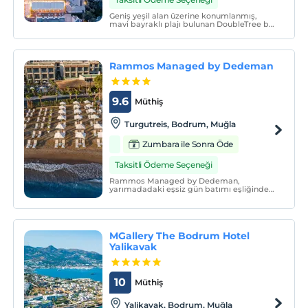
Geniş yeşil alan üzerine konumlanmış,
mavi bayraklı plajı bulunan DoubleTree by
Hilton Bodrum Işıl Club Ultra All Inclusive
Resort'da kendinizi yeniden
keşfedeceksiniz.
Rammos Managed by Dedeman
9.6
Müthiş
Turgutreis, Bodrum, Muğla
Zumbara ile Sonra Öde
Taksitli Ödeme Seçeneği
Rammos Managed by Dedeman,
yarımadadaki eşsiz gün batımı eşliğinde
Turgutreis bölgesinde deniz ile iç içe
konumlanmış durumda yerini alıyor.
MGallery The Bodrum Hotel
Yalikavak
10
Müthiş
Yalikavak, Bodrum, Muğla