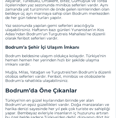
Akyarlar
, Türkbükü,
Ortakent
,
Bitez
, Gümüşlük ve
Torba
ilçelerinden yaz sezonunda minibüs seferleri vardır. Aynı
zamanda yat turizminin de önde gelen isimlerinden olan
beldeye üç ayrı marinaya sahip olan Bodrum merkezden
de her gün tekne turları yapılır.
Yaz sezonunda yapılan gemi seferleri aracılığıyla
ulaşabilirsiniz. Haftanın bazı günleri Yunanistan’ın Kos
Adası’ndan Bodrum’un Turgutreis Mahallesi’ne düzenli
olarak feribot seferleri vardır.
Bodrum’a Şehir İçi Ulaşım İmkanı
Bodrum beldesine ulaşım oldukça kolaydır. Türkiye’nin
hemen hemen her yerinden hızlı bir şekilde ulaşma
imkanı vardır.
Muğla, Milas, Yatağan ve Turgutreis’ten Bodrum’a düzenli
otobüs seferleri vardır. Feribot, minibüs ve otobüslerle
Bodrum'a rahatlıkla ulaşabilirsiniz.
Bodrum’da Öne Çıkanlar
Türkiye’nin en güzel kıyılarından birinde yer alan
Bodrum’un eşsiz güzellikleri vardır. Doğa manzaraları ve
harika denizi sayesinde her yıl pek çok turiste ev sahipliği
yapar. Bembeyaz evleriyle insanların iç huzurunu artıran
bu özel belde sadece Türkiye’den değil, dünyanın dört bir