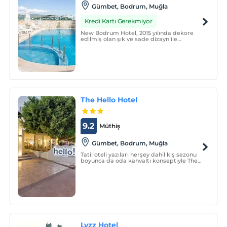
Gümbet, Bodrum, Muğla
Kredi Kartı Gerekmiyor
New Bodrum Hotel, 2015 yılında dekore
edilmiş olan şık ve sade dizayn ile
misafirlerine ev sıcaklığında keyifli bir
konaklama sunmaktadır. Tesiste, açık
yüzme havuzu, kahvaltı salonu, havuz bar,
teras ve güneşlenme terası
bulunmaktadır.
The Hello Hotel
9.2
Müthiş
Gümbet, Bodrum, Muğla
Tatil oteli yazıları herşey dahil kış sezonu
boyunca da oda kahvaltı konseptiyle The
Hello Hotel size ve aileniz Bodrum
Gümbet'te keyifli bir zaman geçirmenizi
garanti eder.
Lvzz Hotel