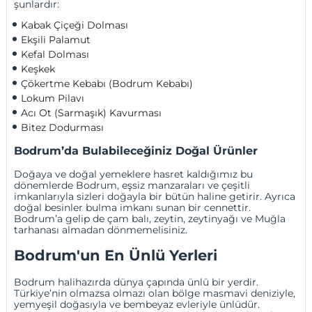
şunlardır:
Kabak Çiçeği Dolması
Ekşili Palamut
Kefal Dolması
Keşkek
Çökertme Kebabı (Bodrum Kebabı)
Lokum Pilavı
Acı Ot (Sarmaşık) Kavurması
Bitez Dodurması
Bodrum’da Bulabileceğiniz Doğal Ürünler
Doğaya ve doğal yemeklere hasret kaldığımız bu
dönemlerde Bodrum, eşsiz manzaraları ve çeşitli
imkanlarıyla sizleri doğayla bir bütün haline getirir. Ayrıca
doğal besinler bulma imkanı sunan bir cennettir.
Bodrum’a gelip de çam balı, zeytin, zeytinyağı ve Muğla
tarhanası almadan dönmemelisiniz.
Bodrum'un En Ünlü Yerleri
Bodrum halihazırda dünya çapında ünlü bir yerdir.
Türkiye’nin olmazsa olmazı olan bölge masmavi deniziyle,
yemyeşil doğasıyla ve bembeyaz evleriyle ünlüdür.