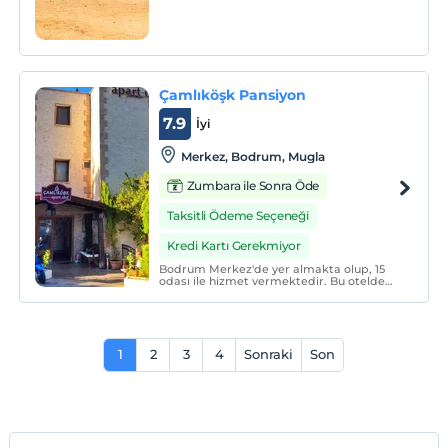
alış-veriş merkezlerine ulaşabilirsiniz.
Butik otelimiz toplamda 19 konaklama
odasına sahiptir.
Çamlıköşk Pansiyon
7.9
İyi
Merkez, Bodrum, Mugla
Zumbara ile Sonra Öde
Taksitli Ödeme Seçeneği
Kredi Kartı Gerekmiyor
Bodrum Merkez'de yer almakta olup, 15
odası ile hizmet vermektedir. Bu otelde
konaklarken Bodrum'un eğlence hayatına
yakın olduğunuz kadar, Gümbet'in pırıl
pırıl denizine de yakın olmanın tadını
çıkaracaksınız.
1
2
3
4
Sonraki
Son