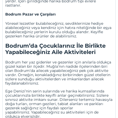
yerdir. İçeri girildiğinde harika bodrum tipi evlere
rastlanır.
Bodrum Pazar ve Çarşıları
Yöresel lezzetler bulabileceğiniz, sevdiklerinize hediye
alabileceğiniz veya kendiniz için hatıra niteliğinde bir eşya
bulabileceğiniz yerlerin kurulu olduğu alandır. Keyifle
gezerken harika ürünler de alabilirsiniz.
Bodrum’da Çocuklarınız İle Birlikte
Yapabileceğiniz Aile Aktiviteleri
Bodrum her yaz gidenler ve gezenler için anılarla oldukça
güzel kalan bir ilçedir. Muğla’nın nadide ilçelerinden biri
olan Bodrum’da ailecek yapabileceğiniz pek çok aktivite
vardır. Örneğin, konakladığınız birbirinden güzel otellerin
sizlere sunduğu aktivitelerden ve imkanlardan ailecek
faydalanabilirsiniz.
Ege Denizi’nin serin sularında ve harika kumsallarında
çocuklarınızla birlikte keyifli anlar geçirebilirsiniz. Sizlere
sınırsız aktivite imkanı sunar. Dilerseniz tertemiz havasıyla
doğa turları, orman gezileri, tabiat alanları ve parkları
gezerek sağlığınız için faydalı sporlar
yapabilirsiniz. Yapabileceğiniz su aktiviteleri için de
oldukça elverişlidir.