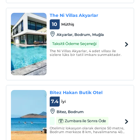
The Ni Villas Akyarlar
10
Müthiş
Akyarlar, Bodrum, Muğla
Taksitli Ödeme Seçeneği
The Ni Villas Akyarlar, 4 adet villası ile
sizlere lüks bir tatil imkanı sunmaktadır.
Bitez Hakan Butik Otel
7.4
İyi
Bitez, Bodrum
Zumbara ile Sonra Öde
Otelimiz lokasyon olarak denize 50 metre,
Bodrum merkeze 8 km, havalimanına 40
km uzaklıktadır. Önünden geçen toplu
taşıma araçları ile rahatça merkeze veya