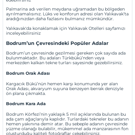
Palmarina adı verilen meydana uğramadan bu bölgeden
ayrılmamalısınız. Lüks ve konforun adresi olan Yalıkavak’ta
aradığınızdan daha fazlasını bulmanız mümkündür.
Yalıkavak'da konaklamak için
Yalıkavak Otelleri
sayfamızı
inceleyebilirsiniz
Bodrum’un Çevresindeki Popüler Adalar
Bodrum’un çevresinde gezilmesi gereken çok sayıda ada
bulunmaktadır. Bu adaları Türkbükü’nden veya
merkezden kalkan tekne turları sayesinde gezebilirsiniz.
Bodrum Orak Adası
Kargacık Bükü’nün hemen karşı konumunda yer alan
Orak Adası, akvaryum suyuna benzeyen berrak deniziyle
ön plana çıkmakta.
Bodrum Kara Ada
Bodrum Körfezi’nin yaklaşık 5 mil açıklarında bulunan bu
ada çam ağaçlarıyla kaplıdır. Turlardaki tekneler bu adanın
hemen yakınına demir atar. Bu sebeple adanın çevresinde
yüzme olanağı bulabilir, mükemmel ada manzarasının fon
oluşturduğu kaliteli fotoğraflar çekebilirsiniz.