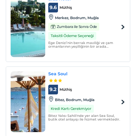
9.6
Müthiş
Merkez, Bodrum, Muğla
Zumbara ile Sonra Öde
Taksitli Ödeme Seçeneği
Ege Denizi’nin berrak maviliği ve çam
ormanlarının yeşilliğinin bir arada
bulunduğu Bodrum Merkez'de hizmet
veren Lvzz Hotel Bodrum; Bodrum sahiline
yürümesinde konumlanıyor.
Sea Soul
9.2
Müthiş
Bitez, Bodrum, Muğla
Kredi Kartı Gerekmiyor
Bitez Yalısı Sahili'nde yer alan Sea Soul,
butik otel anlayışı ile hizmet vermektedir.