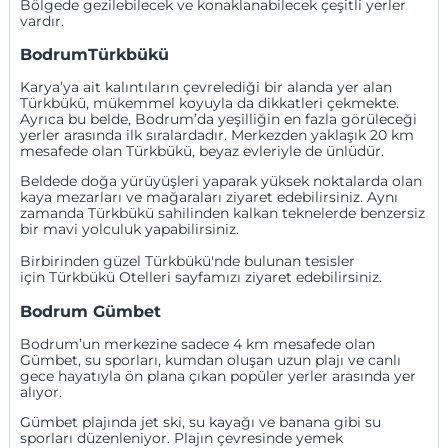
Bölgede gezilebilecek ve konaklanabilecek çeşitli yerler
vardır.
BodrumTürkbükü
Karya’ya ait kalıntıların çevrelediği bir alanda yer alan
Türkbükü, mükemmel koyuyla da dikkatleri çekmekte.
Ayrıca bu belde, Bodrum’da yeşilliğin en fazla görüleceği
yerler arasında ilk sıralardadır. Merkezden yaklaşık 20 km
mesafede olan Türkbükü, beyaz evleriyle de ünlüdür.
Beldede doğa yürüyüşleri yaparak yüksek noktalarda olan
kaya mezarları ve mağaraları ziyaret edebilirsiniz. Aynı
zamanda Türkbükü sahilinden kalkan teknelerde benzersiz
bir mavi yolculuk yapabilirsiniz.
Birbirinden güzel Türkbükü'nde bulunan tesisler
için
Türkbükü Otelleri
sayfamızı ziyaret edebilirsiniz.
Bodrum Gümbet
Bodrum’un merkezine sadece 4 km mesafede olan
Gümbet, su sporları, kumdan oluşan uzun plajı ve canlı
gece hayatıyla ön plana çıkan popüler yerler arasında yer
alıyor.
Gümbet plajında jet ski, su kayağı ve banana gibi su
sporları düzenleniyor. Plajın çevresinde yemek