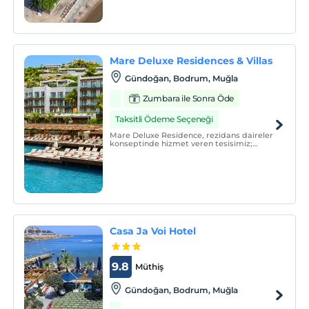
Mare Deluxe Residences & Villas
Gündoğan, Bodrum, Muğla
Zumbara ile Sonra Öde
Taksitli Ödeme Seçeneği
Mare Deluxe Residence, rezidans daireler
konseptinde hizmet veren tesisimiz;
unutulmaz bir tatil deneyimi yaşamanız
adına, evinizin konforunda konaklama
imkânlarını, üstün hizmet kalitesiyle bir
arada sunuyor.
Casa Ja Voi Hotel
9.8
Müthiş
Gündoğan, Bodrum, Muğla