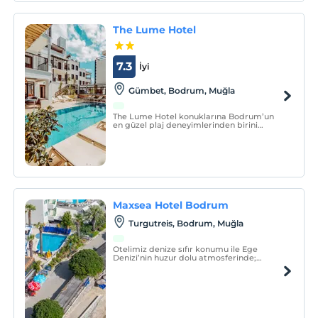
The Lume Hotel
7.3
İyi
Gümbet, Bodrum, Muğla
The Lume Hotel konuklarına Bodrum’un
en güzel plaj deneyimlerinden birini
sunmak için Gümbet ve çevresindeki
seçkin beachlerle iş birliği yapmaktadır.
Maxsea Hotel Bodrum
Turgutreis, Bodrum, Muğla
Otelimiz denize sıfır konumu ile Ege
Denizi’nin huzur dolu atmosferinde;
güneşin, denizin, eğlencenin ve lezzetli
yemeklerin tadına varacağınız,
hafızalarınıza kazınacak bir tatil sizi
bekliyor!