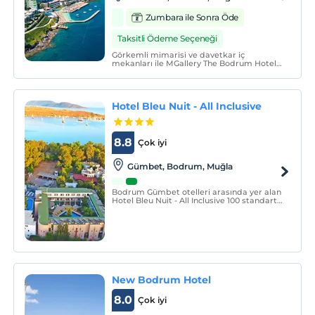
Zumbara ile Sonra Öde
Taksitli Ödeme Seçeneği
Görkemli mimarisi ve davetkar iç
mekanları ile MGallery The Bodrum Hotel
Yalıkavak, Yalıkavak’ın büyüsünü her
köşesine taşıyor. MGallery The Bodrum
Hotel Yalıkavak, Bodrum’un Yalıkavak
beldesinin son lüks otellerinden biridir.
Hotel Bleu Nuit - All Inclusive
8.8
Çok iyi
Gümbet, Bodrum, Muğla
Bodrum Gümbet otelleri arasında yer alan
Hotel Bleu Nuit - All Inclusive 100 standart
oda, 15 superior oda olmak üzere toplam
115 oda ile günlük 250 kişiye hizmet
vermektedir.
New Bodrum Hotel
8.0
Çok iyi