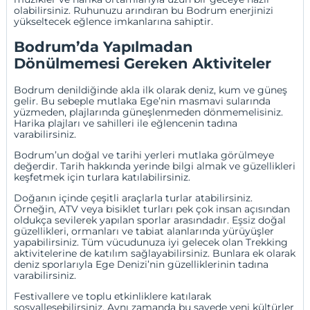
olabilirsiniz. Ruhunuzu arındıran bu Bodrum enerjinizi
yükseltecek eğlence imkanlarına sahiptir.
Bodrum’da Yapılmadan
Dönülmemesi Gereken Aktiviteler
Bodrum denildiğinde akla ilk olarak deniz, kum ve güneş
gelir. Bu sebeple mutlaka Ege’nin masmavi sularında
yüzmeden, plajlarında güneşlenmeden dönmemelisiniz.
Harika plajları ve sahilleri ile eğlencenin tadına
varabilirsiniz.
Bodrum’un doğal ve tarihi yerleri mutlaka görülmeye
değerdir. Tarih hakkında yerinde bilgi almak ve güzellikleri
keşfetmek için turlara katılabilirsiniz.
Doğanın içinde çeşitli araçlarla turlar atabilirsiniz.
Örneğin, ATV veya bisiklet turları pek çok insan açısından
oldukça sevilerek yapılan sporlar arasındadır. Eşsiz doğal
güzellikleri, ormanları ve tabiat alanlarında yürüyüşler
yapabilirsiniz. Tüm vücudunuza iyi gelecek olan Trekking
aktivitelerine de katılım sağlayabilirsiniz. Bunlara ek olarak
deniz sporlarıyla Ege Denizi’nin güzelliklerinin tadına
varabilirsiniz.
Festivallere ve toplu etkinliklere katılarak
sosyalleşebilirsiniz. Aynı zamanda bu sayede yeni kültürler