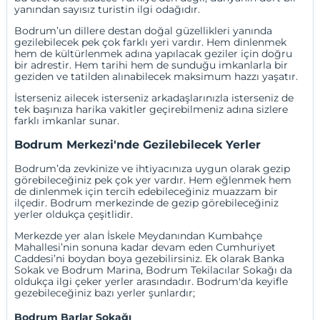
yanından sayısız turistin ilgi odağıdır.
Bodrum’un dillere destan doğal güzellikleri yanında
gezilebilecek pek çok farklı yeri vardır. Hem dinlenmek
hem de kültürlenmek adına yapılacak geziler için doğru
bir adrestir. Hem tarihi hem de sunduğu imkanlarla bir
geziden ve tatilden alınabilecek maksimum hazzı yaşatır.
İsterseniz ailecek isterseniz arkadaşlarınızla isterseniz de
tek başınıza harika vakitler geçirebilmeniz adına sizlere
farklı imkanlar sunar.
Bodrum Merkezi'nde Gezilebilecek Yerler
Bodrum’da zevkinize ve ihtiyacınıza uygun olarak gezip
görebileceğiniz pek çok yer vardır. Hem eğlenmek hem
de dinlenmek için tercih edebileceğiniz muazzam bir
ilçedir. Bodrum merkezinde de gezip görebileceğiniz
yerler oldukça çeşitlidir.
Merkezde yer alan İskele Meydanından Kumbahçe
Mahallesi’nin sonuna kadar devam eden Cumhuriyet
Caddesi’ni boydan boya gezebilirsiniz. Ek olarak Banka
Sokak ve Bodrum Marina, Bodrum Tekilacılar Sokağı da
oldukça ilgi çeker yerler arasındadır. Bodrum'da keyifle
gezebileceğiniz bazı yerler şunlardır;
Bodrum Barlar Sokağı