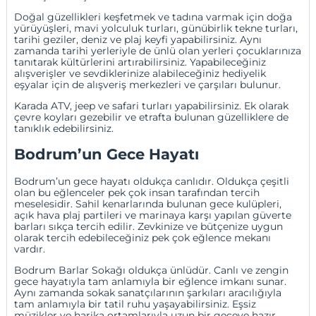
Doğal güzellikleri keşfetmek ve tadına varmak için doğa
yürüyüşleri, mavi yolculuk turları, günübirlik tekne turları,
tarihi geziler, deniz ve plaj keyfi yapabilirsiniz. Aynı
zamanda tarihi yerleriyle de ünlü olan yerleri çocuklarınıza
tanıtarak kültürlerini artırabilirsiniz. Yapabileceğiniz
alışverişler ve sevdiklerinize alabileceğiniz hediyelik
eşyalar için de alışveriş merkezleri ve çarşıları bulunur.
Karada ATV, jeep ve safari turları yapabilirsiniz. Ek olarak
çevre koyları gezebilir ve etrafta bulunan güzelliklere de
tanıklık edebilirsiniz.
Bodrum’un Gece Hayatı
Bodrum’un gece hayatı oldukça canlıdır. Oldukça çeşitli
olan bu eğlenceler pek çok insan tarafından tercih
meselesidir. Sahil kenarlarında bulunan gece kulüpleri,
açık hava plaj partileri ve marinaya karşı yapılan güverte
barları sıkça tercih edilir. Zevkinize ve bütçenize uygun
olarak tercih edebileceğiniz pek çok eğlence mekanı
vardır.
Bodrum Barlar Sokağı oldukça ünlüdür. Canlı ve zengin
gece hayatıyla tam anlamıyla bir eğlence imkanı sunar.
Aynı zamanda sokak sanatçılarının şarkıları aracılığıyla
tam anlamıyla bir tatil ruhu yaşayabilirsiniz. Eşsiz
müzikler ve harika ortamlarıyla uzun bir geceye hazır