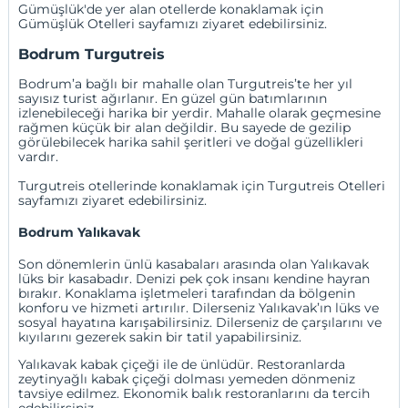
Gümüşlük'de yer alan otellerde konaklamak için
Gümüşlük Otelleri
sayfamızı ziyaret edebilirsiniz.
Bodrum Turgutreis
Bodrum’a bağlı bir mahalle olan Turgutreis’te her yıl
sayısız turist ağırlanır. En güzel gün batımlarının
izlenebileceği harika bir yerdir. Mahalle olarak geçmesine
rağmen küçük bir alan değildir. Bu sayede de gezilip
görülebilecek harika sahil şeritleri ve doğal güzellikleri
vardır.
Turgutreis otellerinde konaklamak için
Turgutreis Otelleri
sayfamızı ziyaret edebilirsiniz.
Bodrum Yalıkavak
Son dönemlerin ünlü kasabaları arasında olan Yalıkavak
lüks bir kasabadır. Denizi pek çok insanı kendine hayran
bırakır. Konaklama işletmeleri tarafından da bölgenin
konforu ve hizmeti artırılır. Dilerseniz Yalıkavak’ın lüks ve
sosyal hayatına karışabilirsiniz. Dilerseniz de çarşılarını ve
kıyılarını gezerek sakin bir tatil yapabilirsiniz.
Yalıkavak kabak çiçeği ile de ünlüdür. Restoranlarda
zeytinyağlı kabak çiçeği dolması yemeden dönmeniz
tavsiye edilmez. Ekonomik balık restoranlarını da tercih
edebilirsiniz