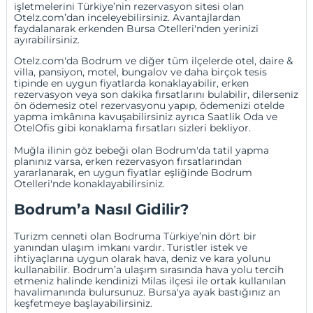
işletmelerini Türkiye’nin rezervasyon sitesi olan
Otelz.com’dan inceleyebilirsiniz. Avantajlardan
faydalanarak erkenden Bursa Otelleri'nden yerinizi
ayırabilirsiniz.
Otelz.com'da Bodrum ve diğer tüm ilçelerde otel, daire &
villa
,
pansiyon
,
motel
,
bungalov
ve daha birçok tesis
tipinde en uygun fiyatlarda konaklayabilir,
erken
rezervasyon
veya
son dakika fırsatlarını
bulabilir, dilerseniz
ön ödemesiz otel rezervasyonu
yapıp, ödemenizi otelde
yapma imkânına kavuşabilirsiniz ayrıca
Saatlik Oda
ve
OtelOfis
gibi konaklama fırsatları sizleri bekliyor.
Muğla ilinin göz bebeği olan Bodrum'da tatil yapma
planınız varsa, erken rezervasyon fırsatlarından
yararlanarak, en uygun fiyatlar eşliğinde
Bodrum
Otelleri
'nde konaklayabilirsiniz.
Bodrum’a Nasıl Gidilir?
Turizm cenneti olan Bodruma Türkiye’nin dört bir
yanından ulaşım imkanı vardır. Turistler istek ve
ihtiyaçlarına uygun olarak hava, deniz ve kara yolunu
kullanabilir. Bodrum’a ulaşım sırasında hava yolu tercih
etmeniz halinde kendinizi
Milas
ilçesi ile ortak kullanılan
havalimanında bulursunuz. Bursa'ya ayak bastığınız an
keşfetmeye başlayabilirsiniz.