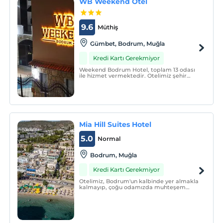
WB Weekend Otel
9.6
Müthiş
Gümbet, Bodrum, Muğla
Kredi Kartı Gerekmiyor
Weekend Bodrum Hotel, toplam 13 odası
ile hizmet vermektedir. Otelimiz şehir
merkezinde eğlence mekanlarına alışveriş
merkezlerine 1 dakikalık bir mesafededir.
Mia Hill Suites Hotel
5.0
Normal
Bodrum, Muğla
Kredi Kartı Gerekmiyor
Otelimiz, Bodrum'un kalbinde yer almakla
kalmayıp, çoğu odamızda muhteşem
deniz manzarası sunmaktadır. Ayrıca,
Bodrum Kalesi'nin doğrudan manzarasıyla
da sizlere eşsiz bir deneyim sunuyoruz.
Sahile sadece 30 metrelik yürüyüş
mesafesindeyiz.