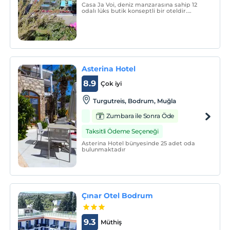
Casa Ja Voi, deniz manzarasına sahip 12
odalı lüks butik konseptli bir oteldir.
Odalarımız en küçük detaylarda dahi
kalite düşünülerek donatılmış ve sorunsuz
bir konforun devamlılığı sağlanmıştır.
Asterina Hotel
8.9
Çok iyi
Turgutreis, Bodrum, Muğla
Zumbara ile Sonra Öde
Taksitli Ödeme Seçeneği
Asterina Hotel bünyesinde 25 adet oda
bulunmaktadır
Çınar Otel Bodrum
9.3
Müthiş