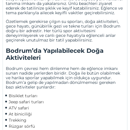
tanıma imkanı da yakalarsınız. Ünlü beachleri ziyaret
ederek de tatilinize şıklık ve keyif katabilirsiniz. Eğlence ve
tema parklarıyla ailecek keyifli vakitler geçirebilirsiniz.
Özetlemek gerekirse çılgın su sporları, doğa aktiviteleri,
gece hayatı, günübirlik gezi ve tekne turları için Bodrum
doğru bir adrestir. Her türlü spor aktivitesini
deneyimleyerek ve canlı gece hayatıyla eğlenceli anlar
geçirerek unutulmaz bir tatil yapabilirsiniz.
Bodrum’da Yapılabilecek Doğa
Aktiviteleri
Bodrum çevresi hem dinlenme hem de eğlence imkanı
sunan nadide yerlerden biridir. Doğa ile bütün olabilmek
ve harika sporlar yapabilmek için oldukça uygundur.
Bodrum’a gelip de yapılmadan dönülmemesi gereken
bazı aktiviteler şunlardır:
Bisiklet turları
Jeep safari turları
ATV safari
At biniciliği
Trekking
Rüzgar sörfü 