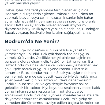
yelken yarışları yapılır.
Bahar aylarında tatil yapmayı tercih edenler için de
Bodrum oldukça fazla eğlence imkanı sunar. Erken tatil
yapmak isteyen veya tatilini uzatan insanlar için bahar
aylarında hava ılıktır ve insan sayısı yaz sezonuna oranla
azdır. Hatta kış aylarında bile eğlenmek istiyorum
diyorsanız her yılın ilk ayları yapılan Mandalina, Gündoğan
Sucuk ve şarap festivallerine katılım sağlayabilirsiniz.
Bodrum’da Ne Yenir?
Bodrum Ege Bölgesi’nin ruhunu oldukça yansıtan
yemekleriyle ünlüdür. Pek çok damak tadına uygun
yemek türü vardır. Özellikle her yıl binlerce kişinin ne
pahasına olursa olsun gelip tattığı bir tatlısı vardır. Bu
lezzet Bodrum’a has olması ve ünlenmesiyle beraber pek
çok kişide merak duygusu uyandırmıştır. Elbette ki
konumuz Bitez dondurmasıdır. Sıcak yaz aylarında hem
serinlemek hem de çeşit çeşit lezzetleriyle damaklarında
şölen yaratmak için bu lezzeti mutlaka denemelisiniz.
Farklı sunum şekilleri ve çeşitleriyle favoriniz haline
gelebilecek bir tatlıdır. Kıyı boyunca sıralanan ve taze balık
yeme imkanı sunan restoranları mutlaka ziyaret
etmelisiniz. Bodrum'a özgü yöresel mezeler ve salatalarla
da yemeklerinize tat katabilirsiniz. Bodrum’a gidip de
yemeden dönülmemesi tavsiye edilen başlıca lezzetler ise