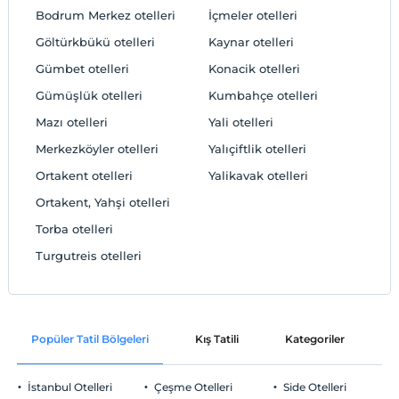
Bodrum Merkez otelleri
İçmeler otelleri
Göltürkbükü otelleri
Kaynar otelleri
Gümbet otelleri
Konacik otelleri
Gümüşlük otelleri
Kumbahçe otelleri
Mazı otelleri
Yali otelleri
Merkezköyler otelleri
Yalıçiftlik otelleri
Ortakent otelleri
Yalikavak otelleri
Ortakent, Yahşi otelleri
Torba otelleri
Turgutreis otelleri
Popüler Tatil Bölgeleri
Kış Tatili
Kategoriler
P
İstanbul Otelleri
Çeşme Otelleri
Side Otelleri