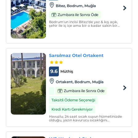
Bitez, Bodrum, Muğla
Zumbara ile Sonra Öde
Bodrum'un incisi Bitez'de yaz & kış açık,
şehir ile iç içe ama bir o kadar sakin bir
tatil hayal edin.
Sarsılmaz Otel Ortakent
9.6
Müthiş
Ortakent, Bodrum, Muğla
Zumbara ile Sonra Öde
Taksitli Ödeme Seçeneği
Kredi Kartı Gerekmiyor
Havuzlu; 24 saat sıcak suyun hizmetinizde
olduğu, yazın kavurucu sıcaklığını
unutturan klimalı odalarıyla hayatınıza
bambaşka bir boyut kazandırır.