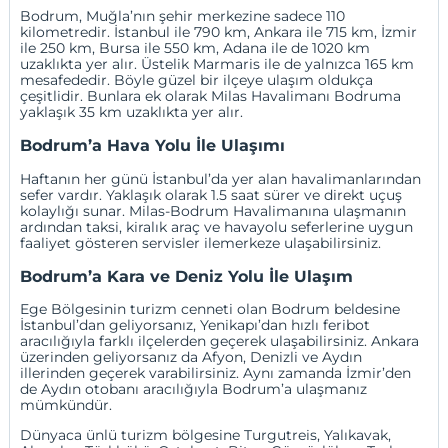
Bodrum,
Muğla
’nın şehir merkezine sadece 110
kilometredir.
İstanbul
ile 790 km,
Ankara
ile 715 km,
İzmir
ile 250 km,
Bursa
ile 550 km,
Adana
ile de 1020 km
uzaklıkta yer alır. Üstelik Marmaris ile de yalnızca 165 km
mesafededir. Böyle güzel bir ilçeye ulaşım oldukça
çeşitlidir. Bunlara ek olarak
Milas Havalimanı
Bodruma
yaklaşık 35 km uzaklıkta yer alır.
Bodrum’a Hava Yolu İle Ulaşımı
Haftanın her günü İstanbul’da yer alan havalimanlarından
sefer vardır. Yaklaşık olarak 1.5 saat sürer ve direkt uçuş
kolaylığı sunar. Milas-Bodrum Havalimanına ulaşmanın
ardından taksi, kiralık araç ve havayolu seferlerine uygun
faaliyet gösteren servisler ilemerkeze ulaşabilirsiniz.
Bodrum’a Kara ve Deniz Yolu İle Ulaşım
Ege Bölgesinin turizm cenneti olan Bodrum beldesine
İstanbul’dan geliyorsanız,
Yenikapı
’dan hızlı feribot
aracılığıyla farklı ilçelerden geçerek ulaşabilirsiniz. Ankara
üzerinden geliyorsanız da Afyon, Denizli ve Aydın
illerinden geçerek varabilirsiniz. Aynı zamanda İzmir’den
de Aydın otobanı aracılığıyla Bodrum’a ulaşmanız
mümkündür.
Dünyaca ünlü turizm bölgesine Turgutreis, Yalıkavak,