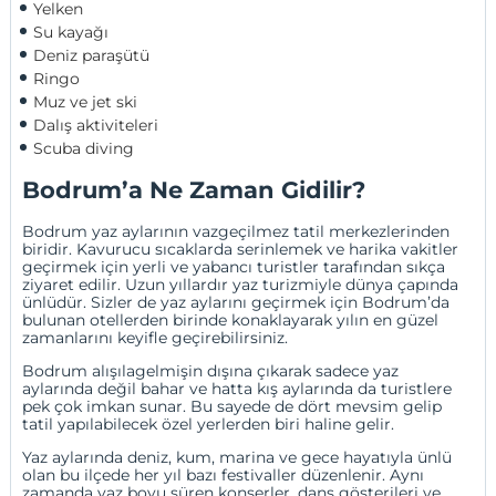
Yelken
Su kayağı
Deniz paraşütü
Ringo
Muz ve jet ski 
Dalış aktiviteleri 
Scuba diving
Bodrum’a Ne Zaman Gidilir?
Bodrum yaz aylarının vazgeçilmez tatil merkezlerinden
biridir. Kavurucu sıcaklarda serinlemek ve harika vakitler
geçirmek için yerli ve yabancı turistler tarafından sıkça
ziyaret edilir. Uzun yıllardır yaz turizmiyle dünya çapında
ünlüdür. Sizler de yaz aylarını geçirmek için Bodrum’da
bulunan otellerden birinde konaklayarak yılın en güzel
zamanlarını keyifle geçirebilirsiniz.
Bodrum alışılagelmişin dışına çıkarak sadece yaz
aylarında değil bahar ve hatta kış aylarında da turistlere
pek çok imkan sunar. Bu sayede de dört mevsim gelip
tatil yapılabilecek özel yerlerden biri haline gelir.
Yaz aylarında deniz, kum, marina ve gece hayatıyla ünlü
olan bu ilçede her yıl bazı festivaller düzenlenir. Aynı
zamanda yaz boyu süren konserler, dans gösterileri ve