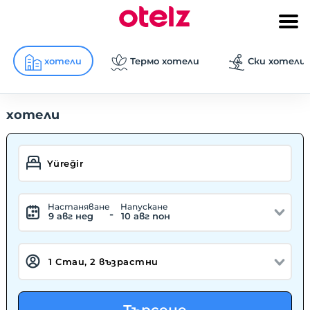
хотели
Термо хотели
Ски хотели
хотели
Hастаняване
Hапускане
-
9 авг нед
10 авг пон