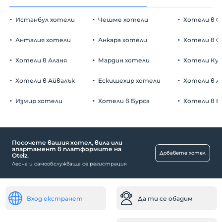
Истанбул хотели
Чешме хотели
Хотели в С
Анталия хотели
Анкара хотели
Хотели в О
Хотели в Аланя
Мардин хотели
Хотели Ку
Хотели в Айвалък
Ескишехир хотели
Хотели в А
Измир хотели
Хотели в Бурса
Хотели в К
Посочете вашия хотел, вила или
апартамент в платформите на
Добавете хотел
Otelz.
Лесна и самообслужваща се регистрация
Вход екстранет
Да ти се обадим