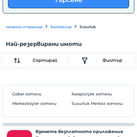
Търсене
начална страница
Балъкесир
Susurluk
Най-резервирани имоти
Сортирай
Филтър
Göbel хотели
Karapürçek хотели
Merkezköyler хотели
Susurluk Merkez хотели
Вземете безплатното приложение