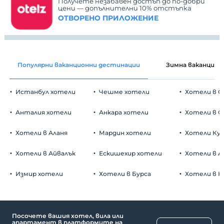
Получете незабавен достъп до по-добри
цени — допълнителни 10% отстъпка
ОТВОРЕНО ПРИЛОЖЕНИЕ
Популярни ваканционни дестинации
Зимна ваканция
Истанбул хотели
Чешме хотели
Хотели в С
Анталия хотели
Анкара хотели
Хотели в О
Хотели в Аланя
Мардин хотели
Хотели Ку
Хотели в Айвалък
Ескишехир хотели
Хотели в А
Измир хотели
Хотели в Бурса
Хотели в К
Посочете вашия хотел, вила или
апартамент в платформите на