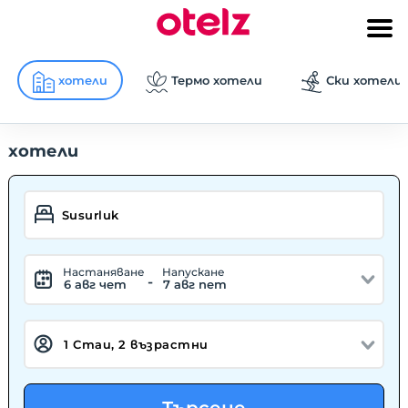
хотели
Термо хотели
Ски хотели
хотели
Hастаняване
Hапускане
-
6 авг чет
7 авг пет