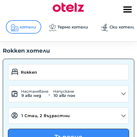
хотели
Термо хотели
Ски хотели
Rokken хотели
Hастаняване
Hапускане
-
9 авг нед
10 авг пон