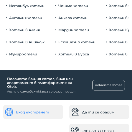
Истанбул хотели
Чешме хотели
Хотели в С
Анталия хотели
Анкара хотели
Хотели в О
Хотели в Аланя
Мардин хотели
Хотели Ку
Хотели в Айвалък
Ескишехир хотели
Хотели в А
Измир хотели
Хотели в Бурса
Хотели в К
Посочете вашия хотел, вила или
апартамент в платформите на
Добавете хотел
Otelz.
Лесна и самообслужваща се регистрация
Вход екстранет
Да ти се обадим
+90 850 333 0 220