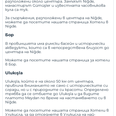
разположени около центъра. Замъкът Niğde,
манастирът Gümüşler и известната часовникова
кула са тук.
За съоръжения, разположени в центъра на Niğde,
можете да посетите нашата страница
Хотели в
Nigde
.
Бор
В провинцията има римски басейн и исторически
акведукти, които са в непосредствена близост до
центъра на Niğde.
Можете да посетите нашата страница за хотели
в Бор
.
Ulukışla
Ulukışla, който е на около 50 км от центъра,
привлича вниманието не само с историческите си
сгради, но и с природните си красоти. Определено
трябва да се отбиете до Ulukışla и да видите
платото Meydan по време на настаняването си в
Niğde.
Можете да посетите нашата страница
Хотели в
Улукисла
, за да отседнете в Улукисла на най-