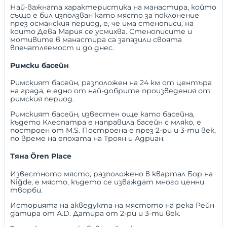
Най-важната характеристика на манастира, който
също е бил използван като място за поклонение
през османския период, е, че има стенописи, на
които Дева Мария се усмихва. Стенописите и
мотивите в манастира са запазили своята
впечатляемост и до днес.
Римски басейн
Римският басейн, разположен на 24 км от центъра
на града, е едно от най-добрите произведения от
римския период.
Римският басейн, известен още като басейна,
където Клеопатра е направила басейн с мляко, е
построен от M.S. Построена е през 2-ри и 3-ти век,
по време на епохата на Троян и Адриан.
Тяна Ören Place
Известното място, разположено в квартал Бор на
Niğde, е място, където се изваждат много ценни
творби.
Историята на акведукта на мястото на река Рейн
датира от A.D. Датира от 2-ри и 3-ти век.