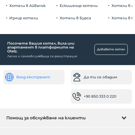
Хотели в Айвалък
Ескишехир хотели
Хотели в А
Измир хотели
Хотели в Бурса
Хотели в К
Посочете вашия хотел, вила или
апартамент в платформите на
Добавете хотел
Otelz.
Лесна и самообслужваща се регистрация
Вход екстранет
Да ти се обадим
+90 850 333 0 220
Помощ за обслужване на клиенти
Управление на резервацията