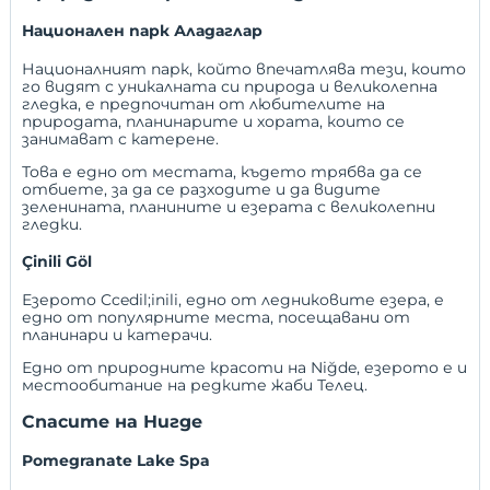
Национален парк Аладаглар
Националният парк, който впечатлява тези, които
го видят с уникалната си природа и великолепна
гледка, е предпочитан от любителите на
природата, планинарите и хората, които се
занимават с катерене.
Това е едно от местата, където трябва да се
отбиете, за да се разходите и да видите
зеленината, планините и езерата с великолепни
гледки.
Çinili Göl
Езерото Ccedil;inili, едно от ледниковите езера, е
едно от популярните места, посещавани от
планинари и катерачи.
Едно от природните красоти на Niğde, езерото е и
местообитание на редките жаби Телец.
Спасите на Нигде
Pomegranate Lake Spa