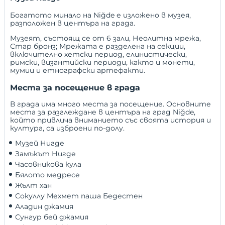
Богатото минало на Niğde е изложено в музея,
разположен в центъра на града.
Музеят, състоящ се от 6 зали, Неолитна мрежа,
Стар бронз; Мрежата е разделена на секции,
включително хетски период, елинистически,
римски, византийски периоди, както и монети,
мумии и етнографски артефакти.
Места за посещение в града
В града има много места за посещение. Основните
места за разглеждане в центъра на град Niğde,
който привлича вниманието със своята история и
култура, са изброени по-долу.
Музей Нигде
Замъкът Нигде
Часовникова кула
Бялото медресе
Жълт хан
Сокуллу Мехмет паша Бедестен
Аладин джамия
Сунгур бей джамия