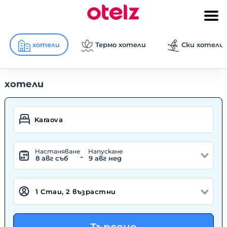
хотели
Термо хотели
Ски хотели
хотели
Hастаняване
Hапускане
-
8 авг съб
9 авг нед