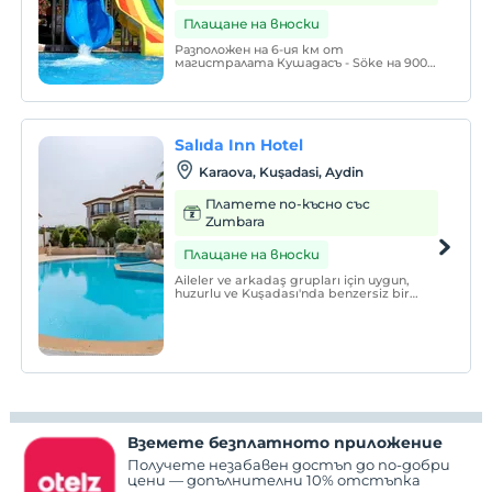
Плащане на вноски
Разположен на 6-ия км от
магистралата Кушадасъ - Söke на 9000
m2 земя, нашият хотел, състоящ се
от 49 стандартни и 55 фамилни стаи,
е на 700 метра от Лонг Бийч, най-
красивия плаж в нашия регион.
Salıda Inn Hotel
Karaova, Kuşadasi, Aydin
Платете по-късно със
Zumbara
Плащане на вноски
Aileler ve arkadaş grupları için uygun,
huzurlu ve Kuşadası'nda benzersiz bir
malikane. Her çeşit meyve ve gül
ağaçlarının içinde mutluluk arayanlar için
uygun.
Вземете безплатното приложение
Получете незабавен достъп до по-добри
цени — допълнителни 10% отстъпка