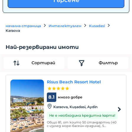
Търсене
начална страница
Интелектуален
Kusadasi
Karaova
Най-резервирани имоти
Сортирай
Филтър
Risus Beach Resort Hotel
8.1
много добре
Karaova, Kuşadasi, Aydin
Не е необходима кредитна карта!
Общо 81, от които 50 стандартни (40
с изглед море-басейн-градина), 5
ексклузивна гледка море, 6 с гледка