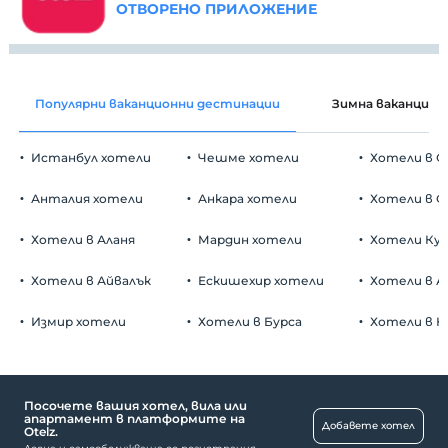
ОТВОРЕНО ПРИЛОЖЕНИЕ
Популярни ваканционни дестинации
Зимна ваканция
Истанбул хотели
Чешме хотели
Хотели в С
Анталия хотели
Анкара хотели
Хотели в О
Хотели в Аланя
Мардин хотели
Хотели Ку
Хотели в Айвалък
Ескишехир хотели
Хотели в А
Измир хотели
Хотели в Бурса
Хотели в К
Посочете вашия хотел, вила или
апартамент в платформите на
Добавете хотел
Otelz.