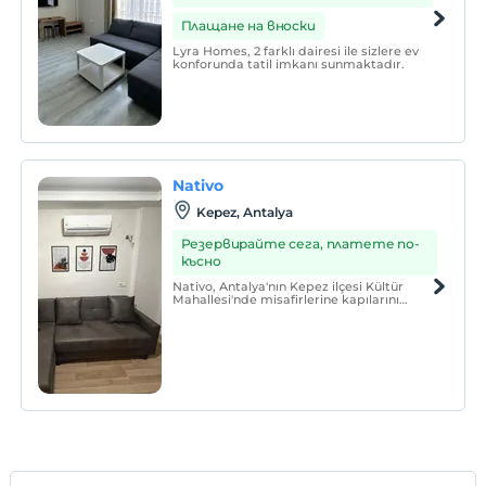
Плащане на вноски
Lyra Homes, 2 farklı dairesi ile sizlere ev
konforunda tatil imkanı sunmaktadır.
Nativo
Kepez, Antalya
Резервирайте сега, платете по-
късно
Nativo, Antalya'nın Kepez ilçesi Kültür
Mahallesi'nde misafirlerine kapılarını
açmıştır. "Nativo" kelimesi, doğallık ve
yerelliği simgeler — tıpkı otelimizin
sunduğu samimi ve sıcak konaklama
deneyimi gibi.