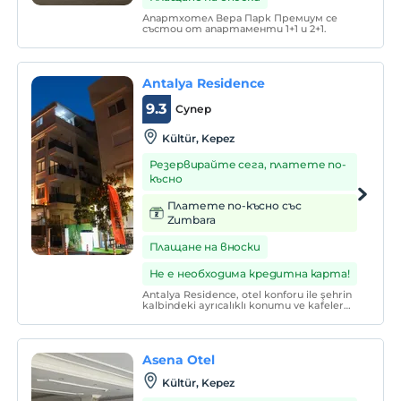
Апартхотел Вера Парк Премиум се
състои от апартаменти 1+1 и 2+1.
Antalya Residence
9.3
Супер
Kültür, Kepez
Резервирайте сега, платете по-
късно
Платете по-късно със
Zumbara
Плащане на вноски
Не е необходима кредитна карта!
Antalya Residence, otel konforu ile şehrin
kalbindeki ayrıcalıklı konumu ve kafeler
caddesinin zenginliği ile siz değerli
misafirlerine en kaliteli hizmeti ve konforu
sunmak amacıyla 2023 yılında kapılarını
açmıştır.
Asena Otel
Kültür, Kepez