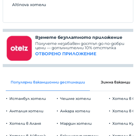
Altinova хотели
Вземете безплатното приложение
Получете незабавен достъп до по-добри
цени — допълнителни 10% отстъпка
ОТВОРЕНО ПРИЛОЖЕНИЕ
Популярни ваканционни дестинации
Зимна ваканция
Истанбул хотели
Чешме хотели
Хотели в С
Анталия хотели
Анкара хотели
Хотели в О
Хотели в Аланя
Мардин хотели
Хотели Ку
Хотели в Айвалък
Ескишехир хотели
Хотели в А