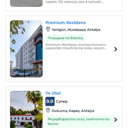
toplam 150 odasıyla oda & kahvaltı
konseptinde hizmet vermektedir.
Premium Rezidans
Yenigün, Muratpaşa, Antalya
Плащане на вноски
Premium Rezidans, merkezi konumu
sayesinde misafirlerine kolay ulaşım
imkânı sunmaktadır. Çevrede günlük
ihtiyaçların karşılanabileceği çeşitli
bankalar, marketler, yapı marketleri,
fırınlar, restoranlar ve kafeler yer
almaktadır.
74 Otel
9.0
Супер
Dokuma, Kepez, Antalya
Резервирайте сега, платете по-
късно