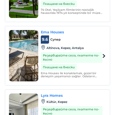
Плащане на вноски
74 Otel, Yeşilçam filmlerinin nostaljik
havasında 1974 yılı konseptinde bir müze
oteldir. Bulunduğu alan içinde tam 14 adet
müzeden bir tanesidir.
Ema Houses
9.6
Супер
Altinova, Kepez, Antalya
Резервирайте сега, платете по-
късно
Плащане на вноски
Ema Houses ile konaklamak, güzel bir
deneyim yaşamanızı sağlar. Odaların
temizliği ve konforu, misafirlerin rahat
etmesini sağlar. Günün sunduğu yemekler
lezzetli ve çeşitli olup, damak zevkinize
hitap eder.
Lyra Homes
Kültür, Kepez
Резервирайте сега, платете по-
късно