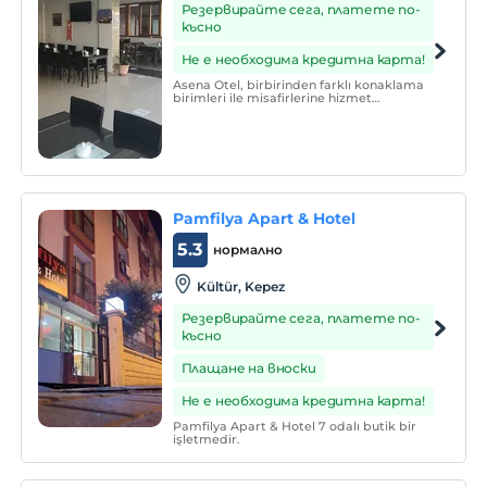
Резервирайте сега, платете по-
късно
Не е необходима кредитна карта!
Asena Otel, birbirinden farklı konaklama
birimleri ile misafirlerine hizmet
vermektedir.
Pamfilya Apart & Hotel
5.3
нормално
Kültür, Kepez
Резервирайте сега, платете по-
късно
Плащане на вноски
Не е необходима кредитна карта!
Pamfilya Apart & Hotel 7 odalı butik bir
işletmedir.