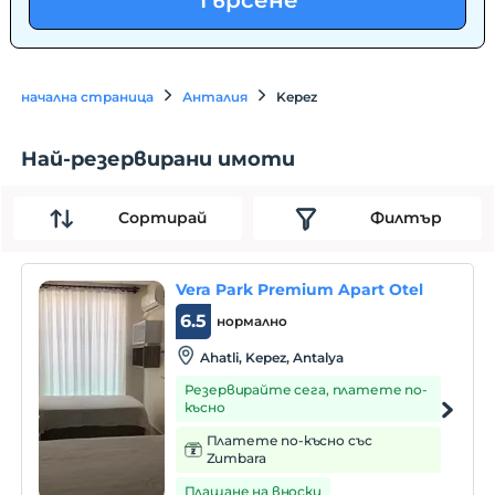
Търсене
начална страница
Анталия
Kepez
Най-резервирани имоти
Сортирай
Филтър
Vera Park Premium Apart Otel
6.5
нормално
Ahatli, Kepez, Antalya
Резервирайте сега, платете по-
късно
Платете по-късно със
Zumbara
Плащане на вноски