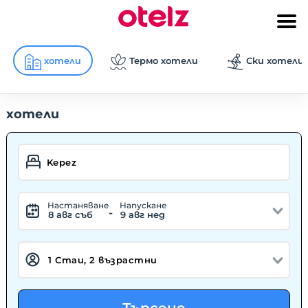
хотели
Термо хотели
Ски хотели
хотели
Hастаняване
Hапускане
-
8 авг съб
9 авг нед