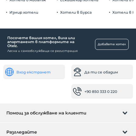
Измир хотели
Хотели в Бурса
Хотели в К
Посочете вашия хотел, вила или
апартамент в платформите на
Добавете хотел
Otelz.
Лесна и самообслужваща се регистрация
Вход екстранет
Да ти се обадим
+90 850 333 0 220
Помощ за обслужване на клиенти
Управление на резервацията
Разгледайте