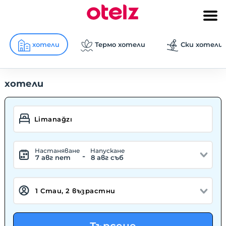
хотели
Термо хотели
Ски хотели
хотели
Hастаняване
Hапускане
-
7 авг пет
8 авг съб