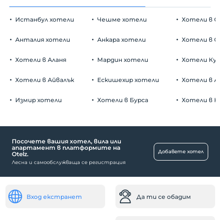
Истанбул хотели
Чешме хотели
Хотели в С
Анталия хотели
Анкара хотели
Хотели в О
Хотели в Аланя
Мардин хотели
Хотели Ку
Хотели в Айвалък
Ескишехир хотели
Хотели в А
Измир хотели
Хотели в Бурса
Хотели в К
Посочете вашия хотел, вила или
апартамент в платформите на
Добавете хотел
Otelz.
Лесна и самообслужваща се регистрация
Вход екстранет
Да ти се обадим