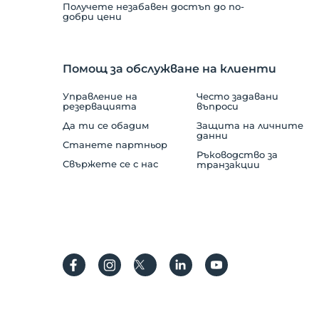
Получете незабавен достъп до по-
добри цени
Витамин бар
1
Басейн за жени
1
Помощ за обслужване на клиенти
Спа бар
1
Управление на
Често задавани
резервацията
въпроси
Шоков душ
1
Да ти се обадим
Защита на личните
данни
Станете партньор
Ръководство за
Свържете се с нас
транзакции