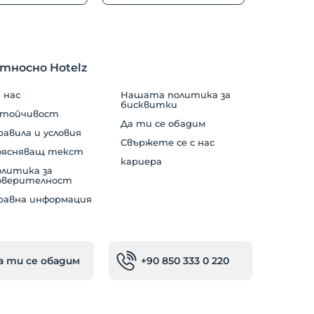
тносно Hotelz
 нас
Нашата политика за
бисквитки
стойчивост
Да ти се обадим
авила и условия
Свържете се с нас
оясняващ текст
кариера
олитика за
оверителност
равна информация
а ти се обадим
+90 850 333 0 220