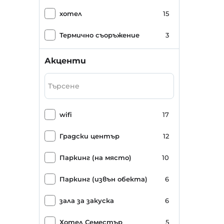
хотел
15
Термично съоръжение
3
Акценти
wifi
17
Градски център
12
Паркинг (на място)
10
Паркинг (извън обекта)
6
зала за закуска
6
Хотел Семестър
5