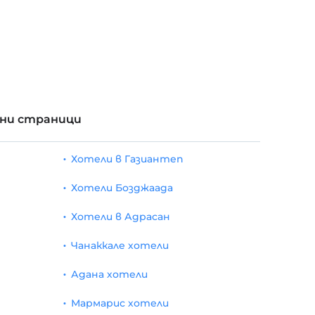
рни страници
Хотели в Газиантеп
Хотели Бозджаада
Хотели в Адрасан
Чанаккале хотели
Адана хотели
Мармарис хотели