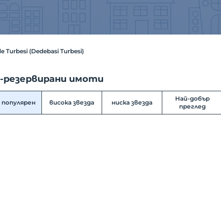
e Turbesi (Dedebasi Turbesi)
-резервирани имоти
Най-добър
 популярен
висока звезда
ниска звезда
преглед