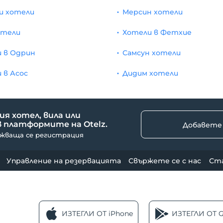
и хотели
Мерсин хотели
отели
Хотели в Фетхие
 в Одрин
Самсун хотели
 в Асос
Дидим хотели
я хотел, вила или
 платформите на Otelz.
Добавете
ужваща се регистрация
Управление на резервацията
Свържете се с нас
Ст
ИЗТЕГЛИ ОТ iPhone
ИЗТЕГЛИ ОТ G