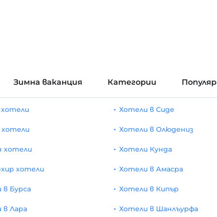
Зимна ваканция
Категории
Популя
 хотели
Хотели в Сиде
 хотели
Хотели в Олюдениз
н хотели
Хотели Кунда
хир хотели
Хотели в Амасра
 в Бурса
Хотели в Кипър
 в Лара
Хотели в Шанлъурфа