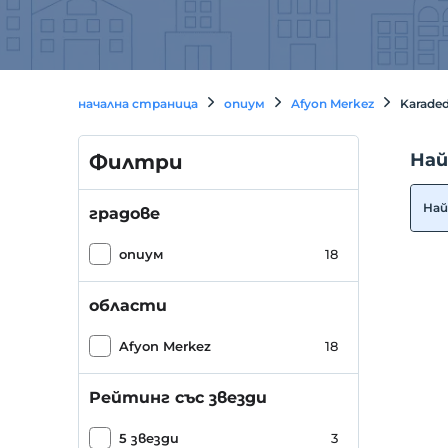
начална страница
опиум
Afyon Merkez
Karaded
Най
Филтри
Най
градове
опиум
18
области
Afyon Merkez
18
Рейтинг със звезди
5 звезди
3