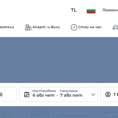
TL
Помогн
 хотели
Апарт. и вили
Стаи на час
Hастаняване
Hапускане
6 авг чет
-
7 авг пет