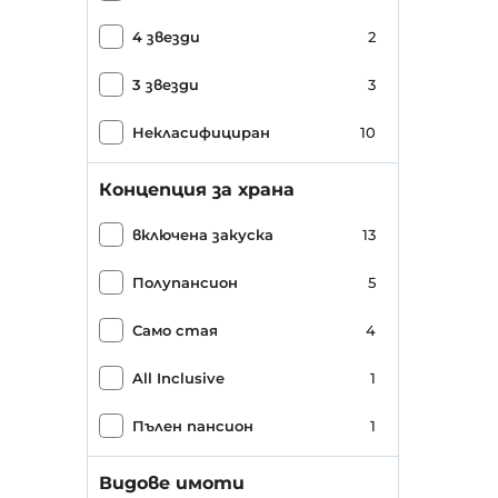
4 звезди
2
3 звезди
3
Некласифициран
10
Концепция за храна
включена закуска
13
Полупансион
5
Само стая
4
All Inclusive
1
Пълен пансион
1
Видове имоти