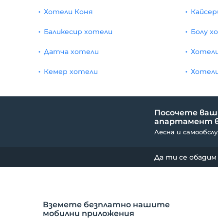
Открит плувен басейн
1
Хотели Коня
Кайсер
вътрешен термален басейн
1
Баликесир хотели
Болу х
джакузи
1
Датча хотели
Хотели
солариум
1
Кемер хотели
Хотели
Бар басейн
1
подходящ за бебета
1
Посочете ваши
апартамент в
Изглед към планината
1
Лесна и самообсл
Удобен за хора с увреждания
1
Да ти се обадим
забавен панаир
1
водна пързалка
1
Вземете безплатно нашите
Подходящ за вегетарианци
1
мобилни приложения