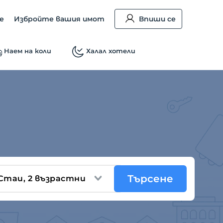
е
Избройте вашия имот
Впиши се
Наем на коли
Халал хотели
Търсене