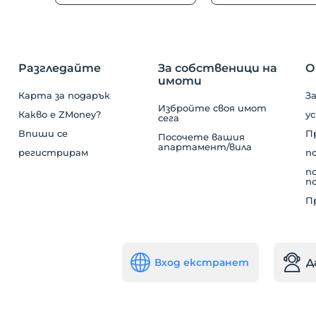
Разгледайте
За собственици на
О
имоти
Карта за подарък
За
Избройте своя имот
Какво е ZMoney?
у
сега
Впиши се
Пр
Посочете вашия
апартамент/вила
регистрирам
п
п
п
П
Вход екстранет
Д