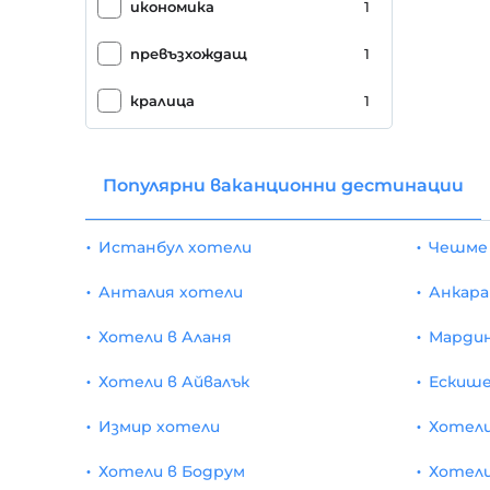
икономика
1
Отделен басейн за мъже/жени
2
превъзхождащ
1
масаж
2
кралица
1
фитнес център
2
Junior Suite
1
Летищен трансфер (платен)
2
Популярни ваканционни дестинации
ъгъл
1
Без алкохолни напитки
2
бизнес
1
Истанбул хотели
Чешме
Спа / уелнес център
2
апартамент
1
Анталия хотели
Анкара
историческа дестинация
2
Хотели в Аланя
Марди
хотел за възрастни
2
Хотели в Айвалък
Ескише
Романтика / Меден месец
2
Измир хотели
Хотели
Специални презентации за добре дошли
2
Хотели в Бодрум
Хотели