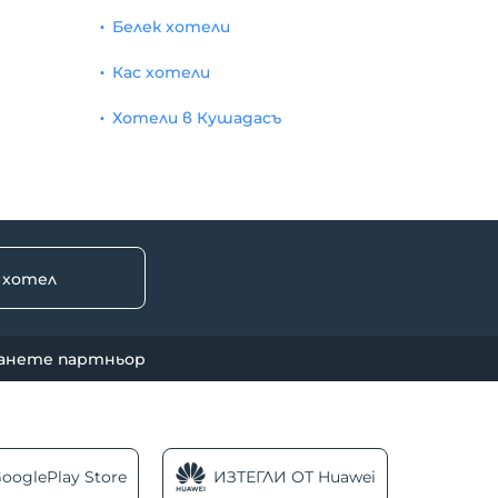
Белек хотели
Кас хотели
Хотели в Кушадасъ
 хотел
анете партньор
ooglePlay Store
ИЗТЕГЛИ ОТ Huawei