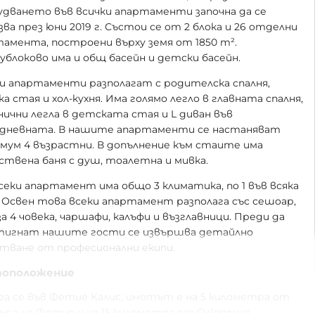
дването във всички апартаменти започна да се
зва през юни 2019 г. Състои се от 2 блока и 26 отделни
амента, построени върху земя от 1850 m².
блоково има и общ басейн и детски басейн.
и апартаменти разполагат с родителска спалня,
а стая и хол-кухня. Има голямо легло в главната спалня,
нични легла в детската стая и L диван във
идневната. В нашите апартаменти се настаняват
мум 4 възрастни. В допълнение към стаите има
твена баня с душ, тоалетна и мивка.
секи апартамент има общо 3 климатика, по 1 във всяка
 Освен това всеки апартамент разполага със сешоар,
за 4 човека, чаршафи, калъфи и възглавници. Преди да
тигнат нашите гости се извършва детайлно
тване от професионални екипи.
оположение
а се във Фетие Калис, имотът е на 5 километра от
ра на Фетие и на 15 километра от Олюдениз.