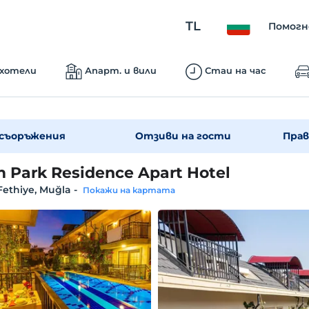
TL
Помогн
 хотели
Апарт. и вили
Стаи на час
съоръжения
Отзиви на гости
Прав
 Park Residence Apart Hotel
 Fethiye, Muğla
-
Покажи на картата