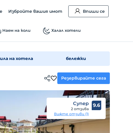
е
Избройте вашия имот
Впиши се
Наем на коли
Халал хотели
ила на хотела
бележки
Резервирайте сега
Супер
9.6
2 отзива
Вижте отзиви (1)