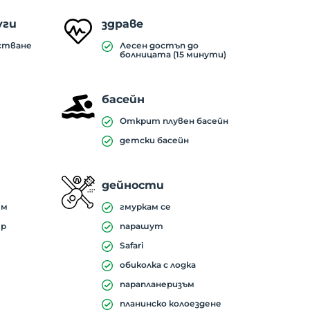
уги
здраве
стване
Лесен достъп до
болницата (15 минути)
басейн
Открит плувен басейн
детски басейн
дейности
ем
гмуркам се
ер
парашут
Safari
обиколка с лодка
парапланеризъм
планинско колоездене