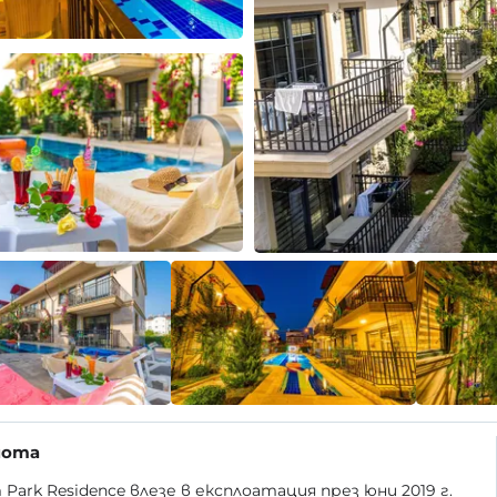
мота
 Park Residence влезе в експлоатация през юни 2019 г.