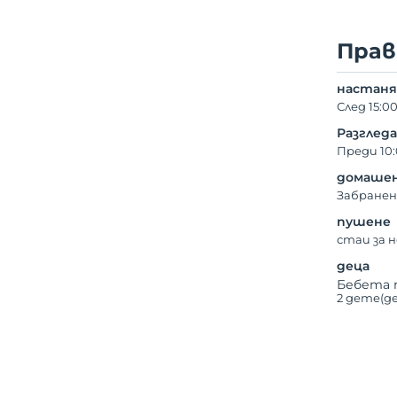
Прав
настаня
След 15:0
Разглед
Преди 10
домашен
Забранен
пушене
стаи за 
деца
Бебета 
2 дете(д