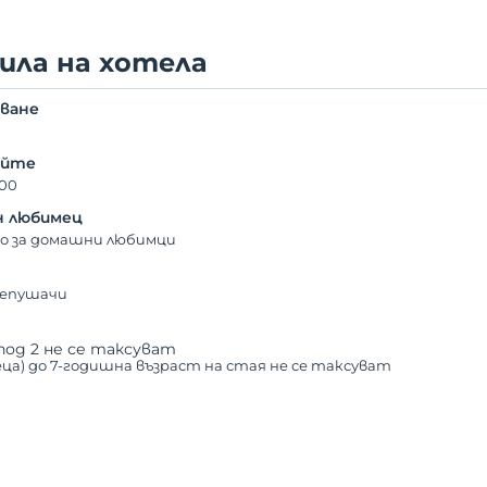
ила на хотела
ване
0
айте
:00
 любимец
о за домашни любимци
непушачи
под 2 не се таксуват
еца) до 7-годишна възраст на стая не се таксуват