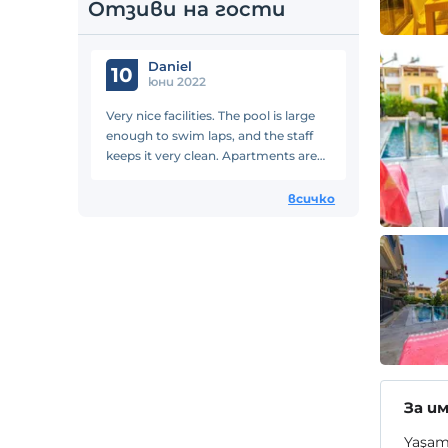
Отзиви на гости
Daniel
10
юни 2022
Very nice facilities. The pool is large
enough to swim laps, and the staff
keeps it very clean. Apartments are
large and well-appointed. Would stay
at again.
всичко
За и
Yaşam