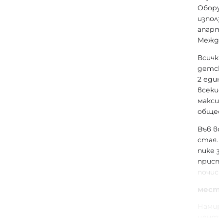
Обору
изпол
апарт
Между
Всичк
детск
2 еди
всек
макси
общес
Във в
стая.
пике 
прис
почис
мест
Намир
центъ