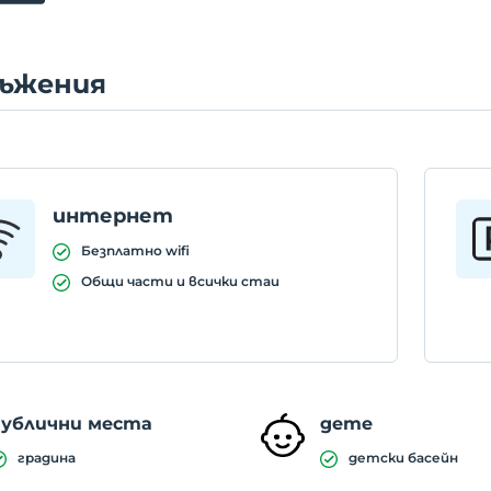
ъжения
интернет
Безплатно wifi
Общи части и всички стаи
публични места
дете
градина
детски басейн