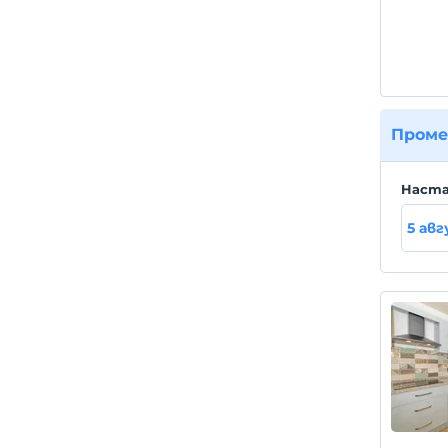
Проме
Hаста
5 ав