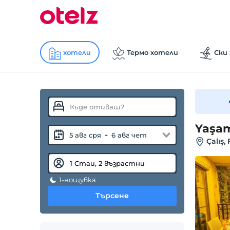
хотели
Термо хотели
Ски
Yaşam
-
5 авг сря
6 авг чет
Çalış,
1-нощувка
Търсене