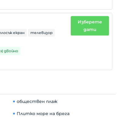
Изберете
дати
плосък екран
телевизор
1 х) двойно
обществен плаж
Плитко море на брега