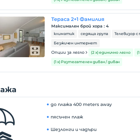
Тераса 2+1 Фамилия
Максимален брой хора
:
4
климатик
седяща група
Телевизор с 
Безжичен интернет
Опции за легло
(2 х) единично легло
(
(1 х) Разтегателен диван / диван
лажа
до плажа
400 meters away
пясъчен плаж
Шезлонги и чадъри