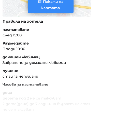
Покажи на
картата
Правила на хотела
настаняване
След 15:00
Разгледайте
Преди 10:00
домашен любимец
Забранено за домашни любимци
пушене
стаи за непушачи
Часове за настаняване
деца
Бебета под 2 не се таксуват
2 дете(деца) до 7-годишна възраст на стая
не се таксуват