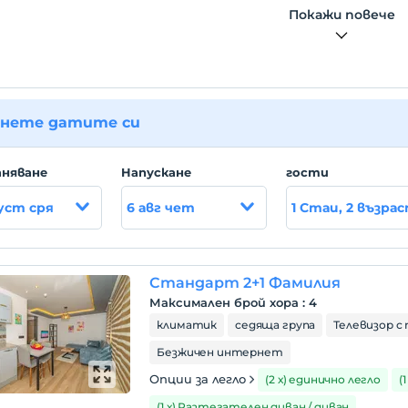
Покажи повече
нете датите си
няване
Hапускане
гости
густ сря
6 авг чет
1 Стаи, 2 възра
Стандарт 2+1 Фамилия
Максимален брой хора
:
4
климатик
седяща група
Телевизор с 
Безжичен интернет
Опции за легло
(2 х) единично легло
(
(1 х) Разтегателен диван / диван