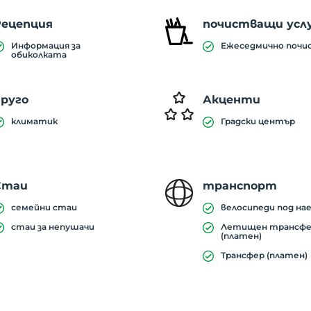
Рецепция
почистващи усл
Информация за
Ежеседмично почи
обиколката
друго
Акценти
климатик
Градски център
Стаи
транспорт
семейни стаи
велосипеди под на
стаи за непушачи
Летищен трансф
(платен)
Трансфер (платен)